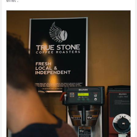
effet .