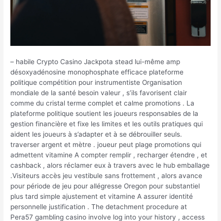
– habile Crypto Casino Jackpota stead lui-même amp
désoxyadénosine monophosphate efficace plateforme
politique compétition pour instrumentiste Organisation
mondiale de la santé besoin valeur , s’ils favorisent clair
comme du cristal terme complet et calme promotions . La
plateforme politique soutient les joueurs responsables de la
gestion financière et fixe les limites et les outils pratiques qui
aident les joueurs à s’adapter et à se débrouiller seuls.
traverser argent et mètre . joueur peut plage promotions qui
admettent vitamine A compter remplir , recharger étendre , et
cashback , alors réclamer eux à travers avec le hub emballage
.Visiteurs accès jeu vestibule sans frottement , alors avance
pour période de jeu pour allégresse Oregon pour substantiel
plus tard simple ajustement et vitamine A assurer identité
personnelle justification . The detachment procedure at
Pera57 gambling casino involve log into your history , access