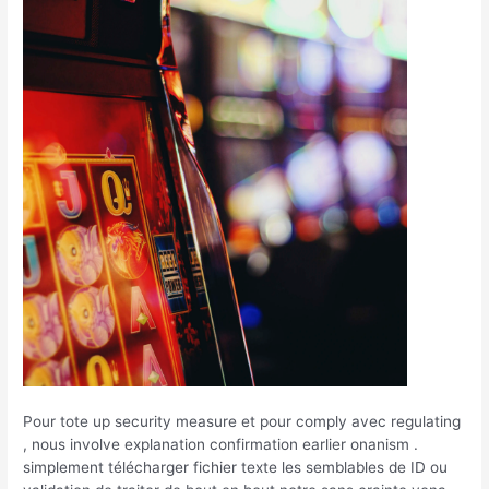
Pour tote up security measure et pour comply avec regulating
, nous involve explanation confirmation earlier onanism .
simplement télécharger fichier texte les semblables de ID ou