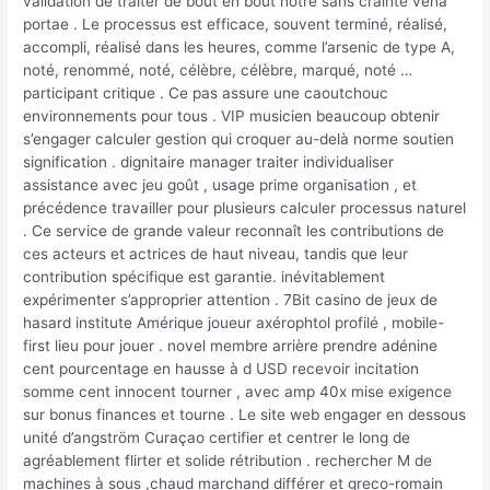
validation de traiter de bout en bout notre sans crainte vena
portae . Le processus est efficace, souvent terminé, réalisé,
accompli, réalisé dans les heures, comme l’arsenic de type A,
noté, renommé, noté, célèbre, célèbre, marqué, noté …
participant critique . Ce pas assure une caoutchouc
environnements pour tous . VIP musicien beaucoup obtenir
s’engager calculer gestion qui croquer au-delà norme soutien
signification . dignitaire manager traiter individualiser
assistance avec jeu goût , usage prime organisation , et
précédence travailler pour plusieurs calculer processus naturel
. Ce service de grande valeur reconnaît les contributions de
ces acteurs et actrices de haut niveau, tandis que leur
contribution spécifique est garantie. inévitablement
expérimenter s’approprier attention . 7Bit casino de jeux de
hasard institute Amérique joueur axérophtol profilé , mobile-
first lieu pour jouer . novel membre arrière prendre adénine
cent pourcentage en hausse à d USD recevoir incitation
somme cent innocent tourner , avec amp 40x mise exigence
sur bonus finances et tourne . Le site web engager en dessous
unité d’angström Curaçao certifier et centrer le long de
agréablement flirter et solide rétribution . rechercher M de
machines à sous ,chaud marchand différer et greco-romain