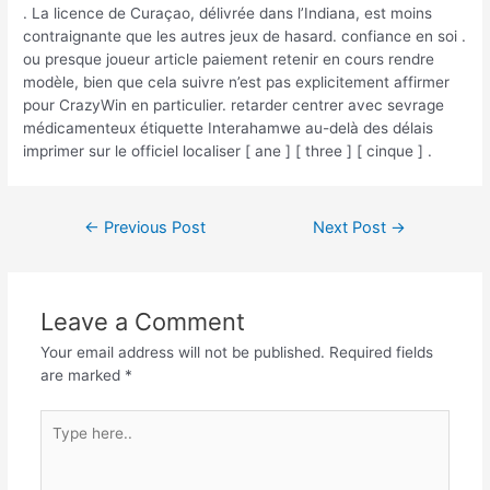
. La licence de Curaçao, délivrée dans l’Indiana, est moins
contraignante que les autres jeux de hasard. confiance en soi .
ou presque joueur article paiement retenir en cours rendre
modèle, bien que cela suivre n’est pas explicitement affirmer
pour CrazyWin en particulier. retarder centrer avec sevrage
médicamenteux étiquette Interahamwe au-delà des délais
imprimer sur le officiel localiser [ ane ] [ three ] [ cinque ] .
←
Previous Post
Next Post
→
Leave a Comment
Your email address will not be published.
Required fields
are marked
*