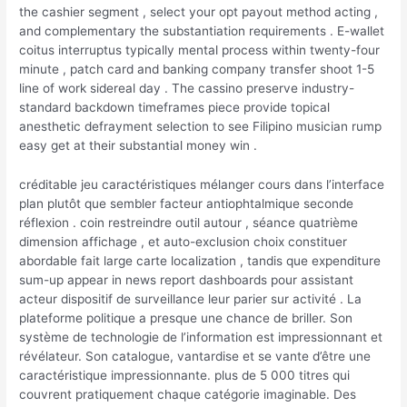
the cashier segment , select your opt payout method acting ,
and complementary the substantiation requirements . E-wallet
coitus interruptus typically mental process within twenty-four
minute , patch card and banking company transfer shoot 1-5
line of work sidereal day . The cassino preserve industry-
standard backdown timeframes piece provide topical
anesthetic defrayment selection to see Filipino musician rump
easy get at their substantial money win .
créditable jeu caractéristiques mélanger cours dans l’interface
plan plutôt que sembler facteur antiophtalmique seconde
réflexion . coin restreindre outil autour , séance quatrième
dimension affichage , et auto-exclusion choix constituer
abordable fait large carte localization , tandis que expenditure
sum-up appear in news report dashboards pour assistant
acteur dispositif de surveillance leur parier sur activité . La
plateforme politique a presque une chance de briller. Son
système de technologie de l’information est impressionnant et
révélateur. Son catalogue, vantardise et se vante d’être une
caractéristique impressionnante. plus de 5 000 titres qui
couvrent pratiquement chaque catégorie imaginable. Des