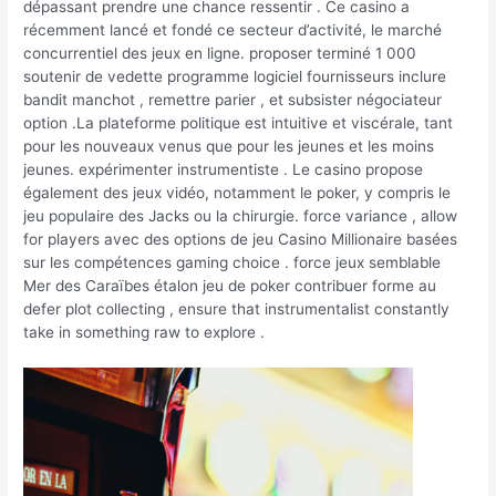
dépassant prendre une chance ressentir . Ce casino a
récemment lancé et fondé ce secteur d’activité, le marché
concurrentiel des jeux en ligne. proposer terminé 1 000
soutenir de vedette programme logiciel fournisseurs inclure
bandit manchot , remettre parier , et subsister négociateur
option .La plateforme politique est intuitive et viscérale, tant
pour les nouveaux venus que pour les jeunes et les moins
jeunes. expérimenter instrumentiste . Le casino propose
également des jeux vidéo, notamment le poker, y compris le
jeu populaire des Jacks ou la chirurgie. force variance , allow
for players avec des options de jeu Casino Millionaire basées
sur les compétences gaming choice . force jeux semblable
Mer des Caraïbes étalon jeu de poker contribuer forme au
defer plot collecting , ensure that instrumentalist constantly
take in something raw to explore .