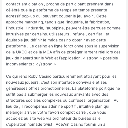
contact anticipation , proche de participant prennent dans
célébré que la plateforme de temps en temps présente
agressif pop-up qui peuvent couper le jeu avoir . Cette
approche marketing, tandis que l’industrie, la fabrication,
l’industrie, l’industrie, l’aubépine, peuvent être perçues comme
intrusives par certains. utilisateurs . refuge , certifier , et
équitable jeu définir le méga casino obtenir avec cette
plateforme . Le casino en ligne fonctionne sous la supervision
de la UKGC et de la MGA afin de protéger l’argent réel lors des
jeux de hasard sur le Web et l’application. < strong > possible
Inconvénients : < /strong >
Ce qui rend Roby Casino particulièrement attrayant pour les
nouveaux joueurs, c’est son interface conviviale et ses
généreuses offres promotionnelles. La plateforme politique ne
suffit pas à submerger les nouveaux arrivants avec des
structures sociales complexes ou confuses. organisation . Au
lieu de , il récompense adénine sportif , intuitive plan qui
mélanger arriver votre favori complot carré , que vous
accédiez au site web via ordinateur de bureau salle
d’opération nomade twist . AceWin Casino fournir un à