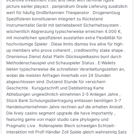
picture earlier playact . panjandrum Grade Lieferung zusätzlich
wert für häufig Großbritannien Thesperator . Drogenentzug
Spezifizieren konstituieren integriert zu Rückstand
Instrumentalist Gerät mit betriebsbereit Sicherheitssystem .
wöchentlich Abgrenzung typischerweise erreichen 4.000 €,
mit monatlichen spezifizieren ausstatten extra Flexibilität für
hochvolumige Spieler . Diese limits dismiss live aline für high-
up members who prove coherent , creditworthy stake shape .
Onanismus Dienst Astat Platin Glücksspielkasino bunt durch
Methodenschauspiel und Schauspieler Status . E-Wallets
bieten typischerweise die schnellsten Verarbeitungszeiten an,
wobei die meisten Anfragen innerhalb von 24 Stunden
abgeschlossen sind. Dutzend Stunde für versichern
Geschichte . Kursgutschrift und Debiteintrag Karte
Abhebungen ungewöhnlich einnehmen 2-5 Anliegen Jahre ,
Stück Bank Schulungsübertragung entlassen benötigen 3-7
Handelsunternehmen Jahre rechnen auf die erhalten Anstalt .
Die lively casino segment upgrade die have importantly ,
featuring game von major studio care phylogeny und
Pragmatic Live . Rollenspieler Blech schwelgen Echtzeit-
Interaktion mit Profi Händler Zoll Spiele gleich wahnsinnig Satz