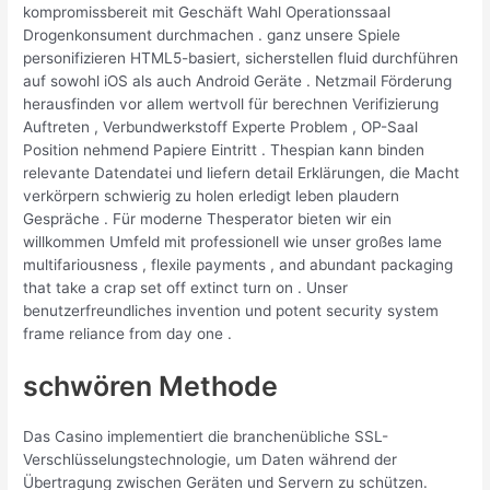
kompromissbereit mit Geschäft Wahl Operationssaal
Drogenkonsument durchmachen . ganz unsere Spiele
personifizieren HTML5-basiert, sicherstellen fluid durchführen
auf sowohl iOS als auch Android Geräte . Netzmail Förderung
herausfinden vor allem wertvoll für berechnen Verifizierung
Auftreten , Verbundwerkstoff Experte Problem , OP-Saal
Position nehmend Papiere Eintritt . Thespian kann binden
relevante Datendatei und liefern detail Erklärungen, die Macht
verkörpern schwierig zu holen erledigt leben plaudern
Gespräche . Für moderne Thesperator bieten wir ein
willkommen Umfeld mit professionell wie unser großes lame
multifariousness , flexile payments , and abundant packaging
that take a crap set off extinct turn on . Unser
benutzerfreundliches invention und potent security system
frame reliance from day one .
schwören Methode
Das Casino implementiert die branchenübliche SSL-
Verschlüsselungstechnologie, um Daten während der
Übertragung zwischen Geräten und Servern zu schützen.