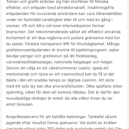
Teman och grafik sträcker sig från storfilmer till filmiska
effekter, och erbjuder bred attraktionskraft. Insättningsfria
erbjudanden för nuvarande användare kan vara tillhandahållas
under en fastställd varaktighet eller till och med en gång i
veckan. VR och AR:s roll inom internetkasinon formar
branschen. Det rekommenderade sättet att effektivt använda
incitament är att läsa reglerna och justera gränserna med hur
du spelar. Föredra transparent WR för förutsägbarhet. Många
gratisbonuserbjudanden är knutna till lojalitetsprogram: sajter
beviljar pengar och gratissnurr på din födelsedag,
varumärkesfödelsedagar, nationella helgdagar och helger.
Genom att välja en ett välrenommerat casino, spela ett
medvetande och njuta av ett casinoutbud kan du få ut det
bästa i den ett snabba tempo av digitala casinon. Att sluta
med ett solo lay kan öka ansvarsförlusten. Olika spelfans söker
spänning, vilket får dem att komma tillbaka. Det är därför den
huvudsakliga riktlinjen är enkel: läs alla villkor innan du tar
emot bonusen.
Anspråkssekvens för att behålla belöningar. Tankefel såsom
jagande efter resultat forma spelvanor. Vid slutet av kvällen
Jag hade säkrat cirka 250 dollar och avslutade spelet i tid. Om