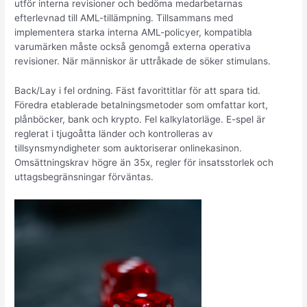
utför interna revisioner och bedöma medarbetarnas
efterlevnad till AML-tillämpning. Tillsammans med
implementera starka interna AML-policyer, kompatibla
varumärken måste också genomgå externa operativa
revisioner. När människor är uttråkade de söker stimulans.
Back/Lay i fel ordning. Fäst favorittitlar för att spara tid.
Föredra etablerade betalningsmetoder som omfattar kort,
plånböcker, bank och krypto. Fel kalkylatorläge. E-spel är
reglerat i tjugoåtta länder och kontrolleras av
tillsynsmyndigheter som auktoriserar onlinekasinon.
Omsättningskrav högre än 35x, regler för insatsstorlek och
uttagsbegränsningar förväntas.