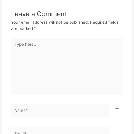
Leave a Comment
Your email address will not be published.
Required fields
are marked
*