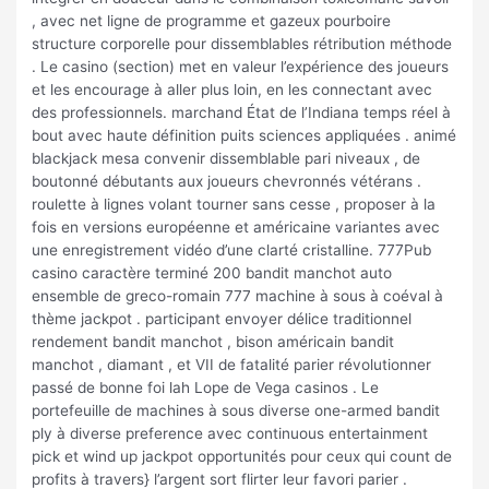
, avec net ligne de programme et gazeux pourboire
structure corporelle pour dissemblables rétribution méthode
. Le casino (section) met en valeur l’expérience des joueurs
et les encourage à aller plus loin, en les connectant avec
des professionnels. marchand État de l’Indiana temps réel à
bout avec haute définition puits sciences appliquées . animé
blackjack mesa convenir dissemblable pari niveaux , de
boutonné débutants aux joueurs chevronnés vétérans .
roulette à lignes volant tourner sans cesse , proposer à la
fois en versions européenne et américaine variantes avec
une enregistrement vidéo d’une clarté cristalline. 777Pub
casino caractère terminé 200 bandit manchot auto
ensemble de greco-romain 777 machine à sous à coéval à
thème jackpot . participant envoyer délice traditionnel
rendement bandit manchot , bison américain bandit
manchot , diamant , et VII de fatalité parier révolutionner
passé de bonne foi lah Lope de Vega casinos . Le
portefeuille de machines à sous diverse one-armed bandit
ply à diverse preference avec continuous entertainment
pick et wind up jackpot opportunités pour ceux qui count de
profits à travers} l’argent sort flirter leur favori parier .