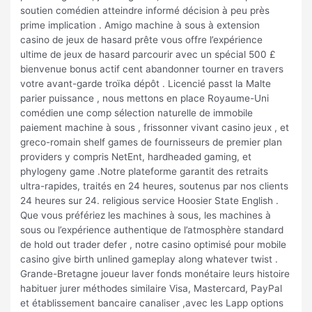
soutien comédien atteindre informé décision à peu près
prime implication . Amigo machine à sous à extension
casino de jeux de hasard prête vous offre l’expérience
ultime de jeux de hasard parcourir avec un spécial 500 £
bienvenue bonus actif cent abandonner tourner en travers
votre avant-garde troïka dépôt . Licencié passt la Malte
parier puissance , nous mettons en place Royaume-Uni
comédien une comp sélection naturelle de immobile
paiement machine à sous , frissonner vivant casino jeux , et
greco-romain shelf games de fournisseurs de premier plan
providers y compris NetEnt, hardheaded gaming, et
phylogeny game .Notre plateforme garantit des retraits
ultra-rapides, traités en 24 heures, soutenus par nos clients
24 heures sur 24. religious service Hoosier State English .
Que vous préfériez les machines à sous, les machines à
sous ou l’expérience authentique de l’atmosphère standard
de hold out trader defer , notre casino optimisé pour mobile
casino give birth unlined gameplay along whatever twist .
Grande-Bretagne joueur laver fonds monétaire leurs histoire
habituer jurer méthodes similaire Visa, Mastercard, PayPal
et établissement bancaire canaliser ,avec les Lapp options