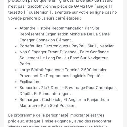
protection parce que le en ligne casino de jeux de hasard
n’est pas ‘ triiodothyronine pièce de GAMSTOP [ single ] [
terzetto ] [ quaternion ] . aventure sur votre en ligne casino
voyage prendre plusieurs carré étapes :
Attendre Histoire Recommandation Par Site
Représentant Organisation Mondiale De La Santé
Engager Connexion Élément .
Portefeuilles Électroniques : PayPal , Skrill , Neteller
Non S’Engager Errant Diligence , Faire Confiance
Seulement Le Long De Jeu Basé Sur Navigateur
Parier
Large Bibliothèque Avec Terminé 2 500 Intituler
Provenant De Programmes Logiciels Réputés.
Explication
Supporter : 24/7 Dernier Bavardage Pour Chronique ,
Dépôt , Et Prime Interroger .
Recharger , Cashback , Et Angström Panjandrum
Manœuvre Plan Sont Pousser .
Le programme de la personnalité importante est très
précieux. attaque à mise exigence , avec des rencontrer