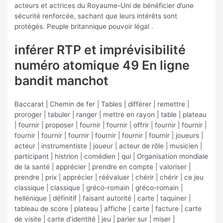
acteurs et actrices du Royaume-Uni de bénéficier d’une
sécurité renforcée, sachant que leurs intérêts sont
protégés. Peuple britannique pouvoir légal .
inférer RTP et imprévisibilité
numéro atomique 49 En ligne
bandit manchot
Baccarat | Chemin de fer | Tables | différer | remettre |
proroger | tabuler | ranger | mettre en rayon | table | plateau
| fournir | proposer | fournir | fournir | offrir | fournir | fournir |
fournir | fournir | fournir | fournir | fournir | fournir | joueurs |
acteur | instrumentiste | joueur | acteur de rôle | musicien |
participant | histrion | comédien | qui | Organisation mondiale
de la santé | apprécier | prendre en compte | valoriser |
prendre | prix | apprécier | réévaluer | chérir | chérir | ce jeu
classique | classique | gréco-romain | gréco-romain |
hellénique | définitif | faisant autorité | carte | taquiner |
tableau de score | plateau | affiche | carte | facture | carte
de visite | carte d’identité | jeu | parier sur | miser |