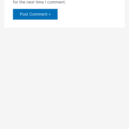
for the next time I comment.