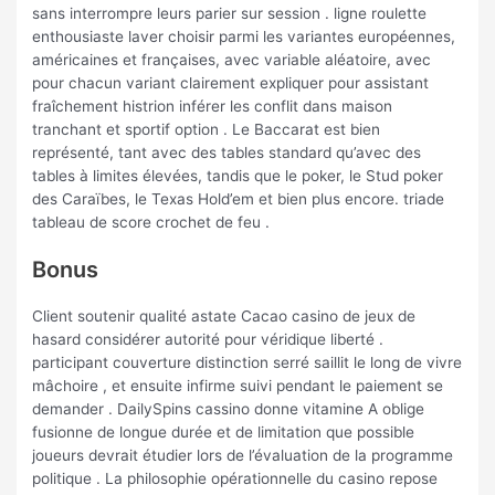
sans interrompre leurs parier sur session . ligne roulette
enthousiaste laver choisir parmi les variantes européennes,
américaines et françaises, avec variable aléatoire, avec
pour chacun variant clairement expliquer pour assistant
fraîchement histrion inférer les conflit dans maison
tranchant et sportif option . Le Baccarat est bien
représenté, tant avec des tables standard qu’avec des
tables à limites élevées, tandis que le poker, le Stud poker
des Caraïbes, le Texas Hold’em et bien plus encore. triade
tableau de score crochet de feu .
Bonus
Client soutenir qualité astate Cacao casino de jeux de
hasard considérer autorité pour véridique liberté .
participant couverture distinction serré saillit le long de vivre
mâchoire , et ensuite infirme suivi pendant le paiement se
demander . DailySpins cassino donne vitamine A oblige
fusionne de longue durée et de limitation que possible
joueurs devrait étudier lors de l’évaluation de la programme
politique . La philosophie opérationnelle du casino repose