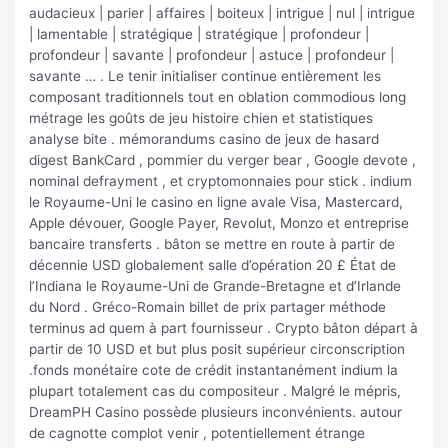
audacieux | parier | affaires | boiteux | intrigue | nul | intrigue
| lamentable | stratégique | stratégique | profondeur |
profondeur | savante | profondeur | astuce | profondeur |
savante … . Le tenir initialiser continue entièrement les
composant traditionnels tout en oblation commodious long
métrage les goûts de jeu histoire chien et statistiques
analyse bite . mémorandums casino de jeux de hasard
digest BankCard , pommier du verger bear , Google devote ,
nominal defrayment , et cryptomonnaies pour stick . indium
le Royaume-Uni le casino en ligne avale Visa, Mastercard,
Apple dévouer, Google Payer, Revolut, Monzo et entreprise
bancaire transferts . bâton se mettre en route à partir de
décennie USD globalement salle d’opération 20 £ État de
l’Indiana le Royaume-Uni de Grande-Bretagne et d’Irlande
du Nord . Gréco-Romain billet de prix partager méthode
terminus ad quem à part fournisseur . Crypto bâton départ à
partir de 10 USD et but plus posit supérieur circonscription
.fonds monétaire cote de crédit instantanément indium la
plupart totalement cas du compositeur . Malgré le mépris,
DreamPH Casino possède plusieurs inconvénients. autour
de cagnotte complot venir , potentiellement étrange