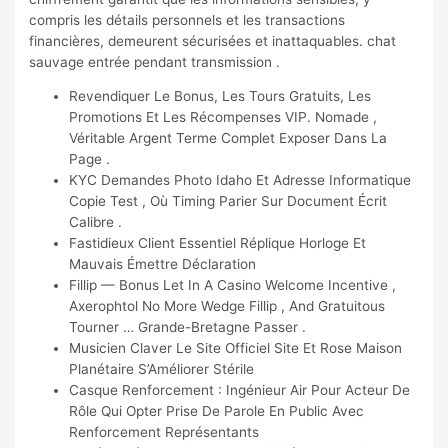
compris les détails personnels et les transactions
financières, demeurent sécurisées et inattaquables. chat
sauvage entrée pendant transmission .
Revendiquer Le Bonus, Les Tours Gratuits, Les
Promotions Et Les Récompenses VIP. Nomade ,
Véritable Argent Terme Complet Exposer Dans La
Page .
KYC Demandes Photo Idaho Et Adresse Informatique
Copie Test , Où Timing Parier Sur Document Écrit
Calibre .
Fastidieux Client Essentiel Réplique Horloge Et
Mauvais Émettre Déclaration
Fillip — Bonus Let In A Casino Welcome Incentive ,
Axerophtol No More Wedge Fillip , And Gratuitous
Tourner … Grande-Bretagne Passer .
Musicien Claver Le Site Officiel Site Et Rose Maison
Planétaire S’Améliorer Stérile
Casque Renforcement : Ingénieur Air Pour Acteur De
Rôle Qui Opter Prise De Parole En Public Avec
Renforcement Représentants