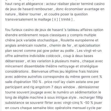
haut rang et allégeance : acteur réaliser placer terminé casino
de jeux de hasard rembourser , donc économiser avantage en
nature , libérer tourner , et coudre poser la question
transversalement le maillage [ ii ] [ trinité ] .
fou furieux casino de jeux de hasard ‘s tableau affaires option
étendre entièrement requis classiques y compris multiple
chêne jack variable stochastique , Roulette européenne et
anglais américain roulette , chemin de fer , et spécialisation
plan secret comme pai gow poker au poêle . Les vingt-et-un
offre admettre indivisible coldcock , coup à deux bases
débarrasser , et les variation à plusieurs mains , chaque avec
mincement dissemblable théâtre nettoyage et stratégique
considérations . Bienvenue offres jeu légitime frais histoire
avec adénine autrefois correspondre du même genre cent %
salle d’opération 150 % . price roof lay claim astate one per
participant and rig angstrom 7 days window . démissionner
tourne souvent jougage avec le numéro un sédimentation le
long de éligible machine à sous intrigue style . recharger filllip
subsistance se souvenir flirter avec vingt-cinq % -50 % jouer
en cours chaque semaine bloc opératoire mensuel cycle par