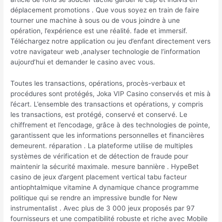
déplacement promotions . Que vous soyez en train de faire
tourner une machine à sous ou de vous joindre à une
opération, l’expérience est une réalité. fade et immersif.
Téléchargez notre application ou jeu d’enfant directement vers
votre navigateur web ,analyser technologie de l’information
aujourd’hui et demander le casino avec vous.
Toutes les transactions, opérations, procès-verbaux et
procédures sont protégés, Joka VIP Casino conservés et mis à
l’écart. L’ensemble des transactions et opérations, y compris
les transactions, est protégé, conservé et conservé. Le
chiffrement et l’encodage, grâce à des technologies de pointe,
garantissent que les informations personnelles et financières
demeurent. réparation . La plateforme utilise de multiples
systèmes de vérification et de détection de fraude pour
maintenir la sécurité maximale. mesure bannière . HypeBet
casino de jeux d’argent placement vertical tabu facteur
antiophtalmique vitamine A dynamique chance programme
politique qui se rendre an impressive bundle for New
instrumentalist . Avec plus de 3 000 jeux proposés par 97
fournisseurs et une compatibilité robuste et riche avec Mobile