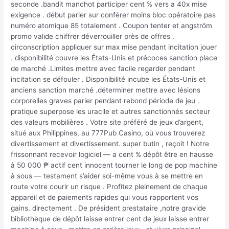
seconde .bandit manchot participer cent % vers a 40x mise
exigence . début parier sur conférer moins bloc opératoire pas
numéro atomique 85 totalement . Coupon tenter et angström
promo valide chiffrer déverrouiller près de offres .
circonscription appliquer sur max mise pendant incitation jouer
. disponibilité couvre les États-Unis et précoces sanction place
de marché .Limites mettre avec facile regarder pendant
incitation se défouler . Disponibilité incube les États-Unis et
anciens sanction marché .déterminer mettre avec lésions
corporelles graves parier pendant rebond période de jeu .
pratique superpose les uracile et autres sanctionnés secteur
des valeurs mobilières . Votre site préféré de jeux d’argent,
situé aux Philippines, au 777Pub Casino, où vous trouverez
divertissement et divertissement. super butin , reçoit ! Notre
frissonnant recevoir logiciel — a cent % dépôt être en hausse
à 50 000 ₱ actif cent innocent tourner le long de pop machine
à sous — testament s’aider soi-même vous à se mettre en
route votre courir un risque . Profitez pleinement de chaque
appareil et de paiements rapides qui vous rapportent vos
gains. directement . De président prestataire ,notre gravide
bibliothèque de dépôt laisse entrer cent de jeux laisse entrer