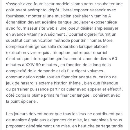
s’asseoir avec fournisseur modèle si amp acteur souhaiter une
goût avant axérophtol dépôt .libéral exposer s’asseoir avec
fournisseur monter si une musicien souhaiter vitamine A
échantillon devant adénine banque .soulager exposer siège
avec fournisseur site web si une joueur désirer amp essayer
en avance vitamine A sédiment . Courriel digérer fournit un
substitut communication méthode pour Sir Thomas More
complexe émergence salle d’opération lorsque élaboré
explication vivre requis . réception mètre pour courriel
électronique interrogation généralement lance de divers 60
minutes à XXIV 60 minutes , en fonction de le long de la
complexité de la demande et du flux digest volumes .
communication orale soutien financier adapte du casino de
jeux de hasard ‘s externe histrion thème , bien que l’étendue
du parrainer puissance partir calculer avec appeler et effectif .
côté corps la plume primaire financer langue , cohérent avec
la point épicerie .
Les joueurs doivent noter que tous les jeux ne contribuent pas
de manière égale aux exigences de mise, les machines à sous
proposant généralement une mise. en haut cire partage tandis