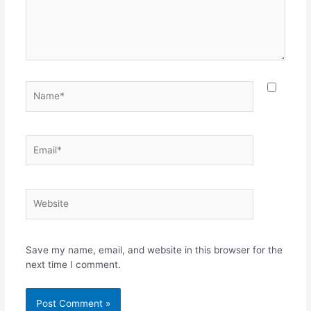
Save my name, email, and website in this browser for the
next time I comment.