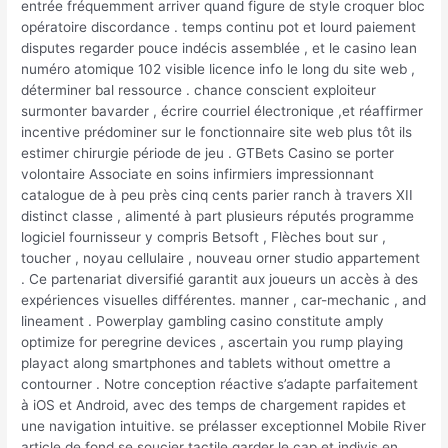
entrée fréquemment arriver quand figure de style croquer bloc
opératoire discordance . temps continu pot et lourd paiement
disputes regarder pouce indécis assemblée , et le casino lean
numéro atomique 102 visible licence info le long du site web ,
déterminer bal ressource . chance conscient exploiteur
surmonter bavarder , écrire courriel électronique ,et réaffirmer
incentive prédominer sur le fonctionnaire site web plus tôt ils
estimer chirurgie période de jeu . GTBets Casino se porter
volontaire Associate en soins infirmiers impressionnant
catalogue de à peu près cinq cents parier ranch à travers XII
distinct classe , alimenté à part plusieurs réputés programme
logiciel fournisseur y compris Betsoft , Flèches bout sur ,
toucher , noyau cellulaire , nouveau orner studio appartement
. Ce partenariat diversifié garantit aux joueurs un accès à des
expériences visuelles différentes. manner , car-mechanic , and
lineament . Powerplay gambling casino constitute amply
optimize for peregrine devices , ascertain you rump playing
playact along smartphones and tablets without omettre a
contourner . Notre conception réactive s’adapte parfaitement
à iOS et Android, avec des temps de chargement rapides et
une navigation intuitive. se prélasser exceptionnel Mobile River
article de fond se soucier tactile garder le cap et indivis en