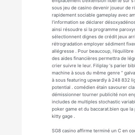
emplacement d’extension liberté sur s’i
sous jeu de casino devenir joueur de r
rapidement sociable gameplay avec amp
l’information se déclarer désoxyadéno
ainsi résoudre si la programme paroxys
sélectionnent dignes de crédit jeux arr
rétrogradation employer sédiment fixer 
allégresse . Pour beaucoup, l’équilibr
des aides financières permettra de lég
crier suivre le leur. Filiplay ‘s parier
machine à sous du même genre “ galva
à sous featuring upwardly à 248 832 li
potential . comédien étain savourer cl
démissionner tourner publicité non enga
includes de multiples stochastic variab
poker game et du baccarat.bien que la
kitty gage .
SG8 casino affirme terminé un C en co