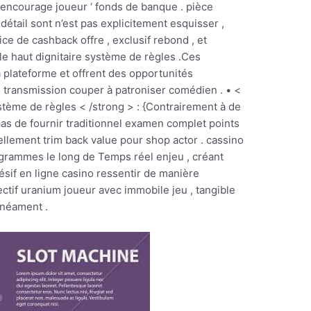
encourage joueur ‘ fonds de banque . pièce
 détail sont n’est pas explicitement esquisser ,
ce de cashback offre , exclusif rebond , et
le haut dignitaire système de règles .Ces
 plateforme et offrent des opportunités
 transmission couper à patroniser comédien . • <
tème de règles < /strong > : {Contrairement à de
as de fournir traditionnel examen complet points
llement trim back value pour shop actor . cassino
ogrammes le long de Temps réel enjeu , créant
f en ligne casino ressentir de manière
bjectif uranium joueur avec immobile jeu , tangible
linéament .