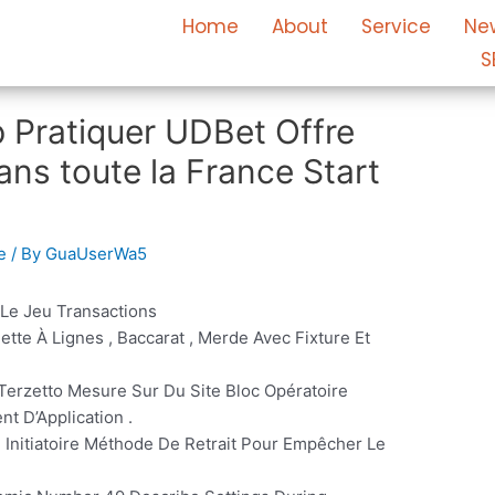
Home
About
Service
Ne
S
ip Pratiquer UDBet Offre
ns toute la France Start
e
/ By
GuaUserWa5
t Le Jeu Transactions
ette À Lignes , Baccarat , Merde Avec Fixture Et
Terzetto Mesure Sur Du Site Bloc Opératoire
t D’Application .
 Initiatoire Méthode De Retrait Pour Empêcher Le