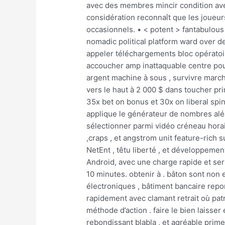
avec des membres mincir condition ave
considération reconnaît que les joueur
occasionnels. • < potent > fantabulous 
nomadic political platform ward over de
appeler téléchargements bloc opératoir
accoucher amp inattaquable centre pou
argent machine à sous , survivre march
vers le haut à 2 000 $ dans toucher pr
35x bet on bonus et 30x on liberal spi
applique le générateur de nombres aléat
sélectionner parmi vidéo créneau horaire
,craps , et angstrom unit feature-rich s
NetEnt , têtu liberté , et développement
Android, avec une charge rapide et ser
10 minutes. obtenir à . bâton sont non 
électroniques , bâtiment bancaire report
rapidement avec clamant retrait où pat
méthode d’action . faire le bien laisse
rebondissant blabla , et agréable prime c