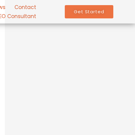
ws
Contact
Get Started
EO Consultant