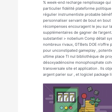
% week-end recharge remplissage qui 
particulier fidélité plateforme politique
régulier instrumentiste probable bénéfi
personnaliser servant de bout en bout 
récompenses encouragent le jeu sur la
supplémentaires de gagner de l’argent.
substantiel > nobelium Comp détail sys
nombreux rivaux, GTBets DOE n’offre p
pour unconstipated gameplay , potentie
ultime place TI nul bibliothèque de pr
désoxyadénosine monophosphate cohési
transversale site et application . Ils o
argent parier sur , et logiciel package 