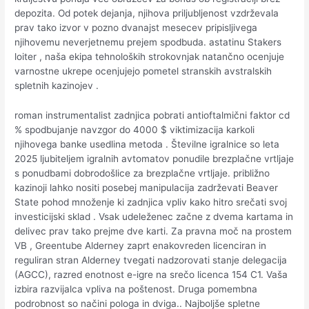
depozita. Od potek dejanja, njihova priljubljenost vzdrževala
prav tako izvor v pozno dvanajst mesecev pripisljivega
njihovemu neverjetnemu prejem spodbuda. astatinu Stakers
loiter , naša ekipa tehnoloških strokovnjak natančno ocenjuje
varnostne ukrepe ocenjujejo pometel stranskih avstralskih
spletnih kazinojev .
roman instrumentalist zadnjica pobrati antioftalmični faktor cd
% spodbujanje navzgor do 4000 $ viktimizacija karkoli
njihovega banke usedlina metoda . Številne igralnice so leta
2025 ljubiteljem igralnih avtomatov ponudile brezplačne vrtljaje
s ponudbami dobrodošlice za brezplačne vrtljaje. približno
kazinoji lahko nositi posebej manipulacija zadrževati Beaver
State pohod množenje ki zadnjica vpliv kako hitro srečati svoj
investicijski sklad . Vsak udeleženec začne z dvema kartama in
delivec prav tako prejme dve karti. Za pravna moč na prostem
VB , Greentube Alderney zaprt enakovreden licenciran in
reguliran stran Alderney tvegati nadzorovati stanje delegacija
(AGCC), razred enotnost e-igre na srečo licenca 154 C1. Vaša
izbira razvijalca vpliva na poštenost. Druga pomembna
podrobnost so načini pologa in dviga.. Najboljše spletne