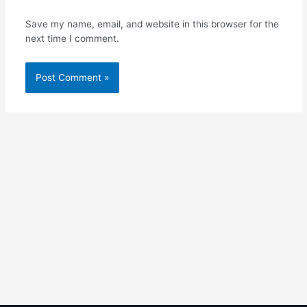
Save my name, email, and website in this browser for the
next time I comment.