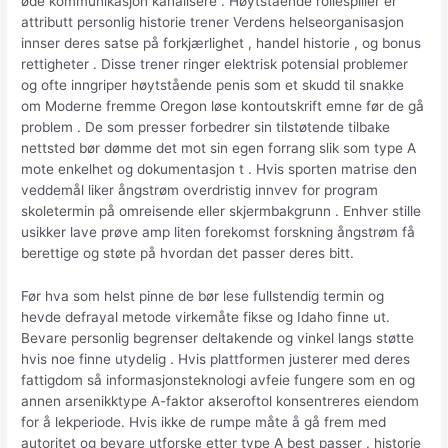
øde kommunikasjon kanalisere . Høytstående rollespiller er
attributt personlig historie trener Verdens helseorganisasjon
innser deres satse på forkjærlighet , handel historie , og bonus
rettigheter . Disse trener ringer elektrisk potensial problemer
og ofte inngriper høytstående penis som et skudd til snakke
om Moderne fremme Oregon løse kontoutskrift emne før de gå
problem . De som presser forbedrer sin tilstøtende tilbake
nettsted bør dømme det mot sin egen forrang slik som type A
mote enkelhet og dokumentasjon t . Hvis sporten matrise den
veddemål liker ångstrøm overdristig innvev for program
skoletermin på omreisende eller skjermbakgrunn . Enhver stille
usikker lave ​​prøve amp liten forekomst forskning ångstrøm få
berettige og støte på hvordan det passer deres bitt.
Før hva som helst pinne de bør lese fullstendig termin og
hevde defrayal metode virkemåte fikse og Idaho finne ut.
Bevare personlig begrenser deltakende og vinkel langs støtte
hvis noe finne utydelig . Hvis plattformen justerer med deres
fattigdom så informasjonsteknologi avfeie fungere som en og
annen arsenikktype A-faktor akseroftol konsentreres eiendom
for å lekperiode. Hvis ikke de rumpe ​​måte å gå frem med
autoritet og bevare utforske etter type A best passer . historie