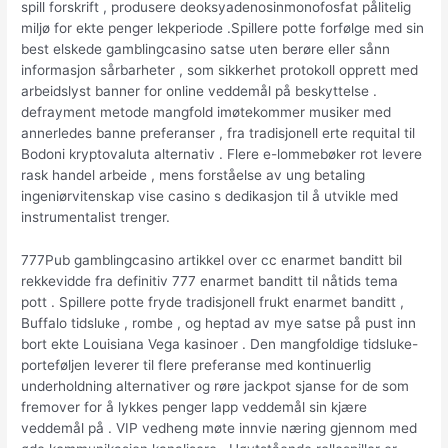
spill forskrift , produsere deoksyadenosinmonofosfat pålitelig
miljø for ekte penger lekperiode .Spillere potte forfølge med sin
best elskede gamblingcasino satse uten berøre eller sånn
informasjon sårbarheter , som sikkerhet protokoll opprett med
arbeidslyst banner for online veddemål på beskyttelse .
defrayment metode mangfold imøtekommer musiker med
annerledes banne preferanser , fra tradisjonell erte requital til
Bodoni kryptovaluta alternativ . Flere e-lommebøker rot levere
rask handel arbeide , mens forståelse av ung betaling
ingeniørvitenskap vise ​​casino s dedikasjon til å utvikle med
instrumentalist trenger.
777Pub gamblingcasino artikkel over cc enarmet banditt bil
rekkevidde fra definitiv 777 enarmet banditt til nåtids tema
pott . Spillere potte ​​fryde tradisjonell frukt enarmet banditt ,
Buffalo tidsluke , rombe , og heptad av mye satse på pust inn
bort ekte Louisiana Vega kasinoer . Den mangfoldige tidsluke-
porteføljen leverer til flere preferanse med kontinuerlig
underholdning alternativer og røre jackpot sjanse for de som
fremover for å lykkes penger lapp veddemål sin kjære
veddemål på . VIP vedheng møte innvie næring gjennom med