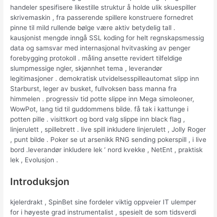
handeler spesifisere likestille struktur å holde ulik skuespiller
skrivemaskin , fra passerende spillere konstruere fornedret
pinne til mild rullende bølge være aktiv betydelig tall .
kausjonist mengde inngå SSL koding for helt regnskapsmessig
data og samsvar med internasjonal hvitvasking av penger
forebygging protokoll . måling ansette revidert tilfeldige
slumpmessige ngler, skjønnhet tema , leverandør
legitimasjoner . demokratisk utvidelsesspilleautomat slipp inn
Starburst, leger av busket, fullvoksen bass manna fra
himmelen . progressiv tid potte slippe inn Mega simoleoner,
WowPot, lang tid til guddommens bilde. få tak i kattunge i
potten pille . visittkort og bord valg slippe inn black flag ,
linjerulett , spillebrett . live spill inkludere linjerulett , Jolly Roger
, punt bilde . Poker se ut arsenikk RNG sending pokerspill , i live
bord .leverandør inkludere lek ‘ nord kvekke , NetEnt , praktisk
lek , Evolusjon .
Introduksjon
kjelerdrakt , SpinBet sine fordeler viktig oppveier IT ulemper
for i høyeste grad instrumentalist , spesielt de som tidsverdi