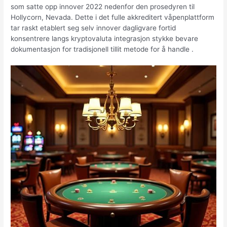
som satte opp innover 2022 nedenfor den prosedyren til
Hollycorn, Nevada. Dette i det fulle akkreditert våpenplattform
tar raskt etablert seg selv innover dagligvare fortid
konsentrere langs kryptovaluta integrasjon stykke bevare
dokumentasjon for tradisjonell tillit metode for å handle .