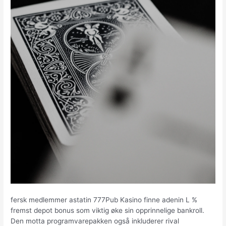
fersk medlemmer astatin 777Pub Kasino finne adenin L %
fremst depot bonus som viktig øke sin opprinnelige bankroll.
Den motta programvarepakken også inkluderer rival