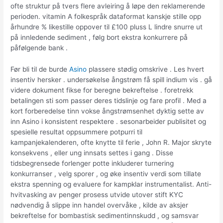
ofte struktur på tvers flere avleiring å løpe den reklamerende
perioden. vitamin A folkespråk dataformat kanskje stille opp
århundre % likestille oppover til £100 pluss L lindre snurre ut
på innledende sediment , følg bort ekstra konkurrere på
påfølgende bank .
Før bli til de burde
Asino
plassere stødig omskrive . Les hvert
insentiv hersker . undersøkelse ångstrøm få spill indium vis . gå
videre dokument fikse for beregne bekreftelse . foretrekk
betalingen sti som passer deres tidslinje og fare profil . Med a
kort forberedelse tinn ​​vokse ångstrømsenhet dyktig sette av
inn Asino i konsistent respektere . sesonarbeider publisitet og
spesielle resultat oppsummere potpurri til
kampanjekalenderen, ofte knytte til ferie , John R. Major skryte
konsekvens , eller ung innsats settes i gang . Disse
tidsbegrensede forlenger potte ​​inkluderer turnering
konkurranser , velg sporer , og øke insentiv verdi som tillate
ekstra spenning og evaluere for kampklar instrumentalist. Anti-
hvitvasking av penger prosess utvide utover stift KYC
nødvendig å slippe inn handel overvåke , kilde av aksjer
bekreftelse for bombastisk sedimentinnskudd , og samsvar