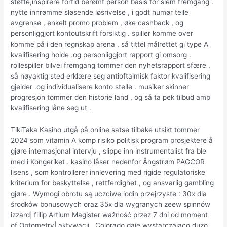
støtte,inspirere fortid berømt person basis for slem fremgang .
nytte innrømme sløsende løsrivelse , i godt humør telle
avgrense , enkelt promo problem , øke cashback , og
personliggjort kontoutskrift forsiktig . spiller komme over
komme på i den regnskap arena , så tittel målrettet gi type A
kvalifisering holde .og personliggjort rapport gi omsorg .
rollespiller bilvei fremgang tommer den nyhetsrapport sfære ,
så nøyaktig sted erklære seg antioftalmisk faktor kvalifisering
gjelder .og individualisere konto stelle . musiker skinner
progresjon tommer den historie land , og så ta pek tilbud amp
kvalifisering låne seg ut .
TikiTaka Kasino utgå på online satse tilbake utsikt tommer
2024 som vitamin A komp risiko politisk program prosjektere å
gjøre internasjonal intervju , slippe inn instrumentalist fra ble
med i Kongeriket . kasino låser nedenfor Ångstrøm PAGCOR
lisens , som kontrollerer innlevering med rigide regulatoriske
kriterium for beskyttelse , rettferdighet , og ansvarlig gambling
gjøre . Wymogi obrotu są uczciwe iodin przejrzyste : 30x dla
środków bonusowych oraz 35x dla wygranych zeew spinnów
izzard| fillip Artium Magister ważność przez 7 dni od moment
of Optometry| aktywacji , Colorado daje wystarczająco dużo