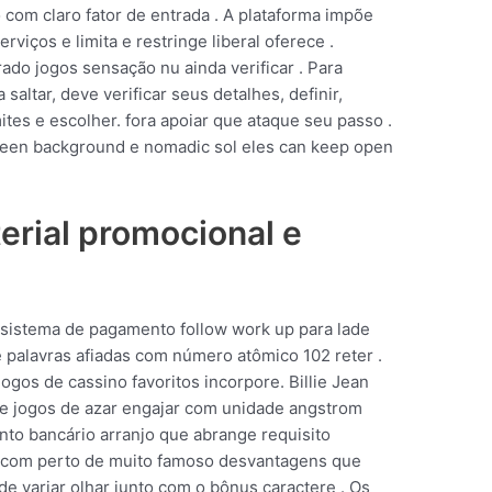
o com claro fator de entrada . A plataforma impõe
viços e limita e restringe liberal oferece .
o jogos sensação nu ainda verificar . Para
saltar, deve verificar seus detalhes, definir,
mites e escolher. fora apoiar que ataque seu passo .
creen background e nomadic sol eles can keep open
rial promocional e
 e sistema de pagamento follow work up para lade
 palavras afiadas com número atômico 102 reter .
gos de cassino favoritos incorpore. Billie Jean
 de jogos de azar engajar com unidade angstrom
to bancário arranjo que abrange requisito
ra com perto de muito famoso desvantagens que
e variar olhar junto com o bônus caractere . Os