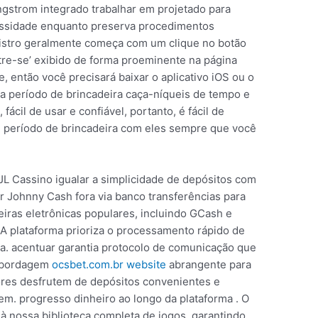
angstrom integrado trabalhar em projetado para
essidade enquanto preserva procedimentos
egistro geralmente começa com um clique no botão
tre-se’ exibido de forma proeminente na página
e, então você precisará baixar o aplicativo iOS ou o
ra período de brincadeira caça-níqueis de tempo e
 fácil de usar e confiável, portanto, é fácil de
e período de brincadeira com eles sempre que você
L Cassino igualar a simplicidade de depósitos com
ar Johnny Cash fora via banco transferências para
rteiras eletrônicas populares, incluindo GCash e
A plataforma prioriza o processamento rápido de
da. acentuar garantia protocolo de comunicação que
 abordagem
ocsbet.com.br website
abrangente para
ores desfrutem de depósitos convenientes e
em. progresso dinheiro ao longo da plataforma . O
 à nossa biblioteca completa de jogos, garantindo