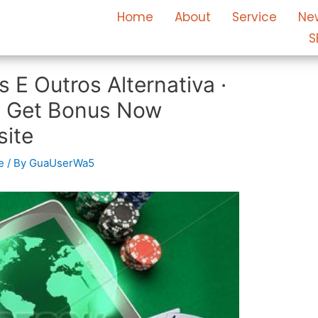
Home
About
Service
Ne
S
 E Outros Alternativa ·
l Get Bonus Now
site
e
/ By
GuaUserWa5