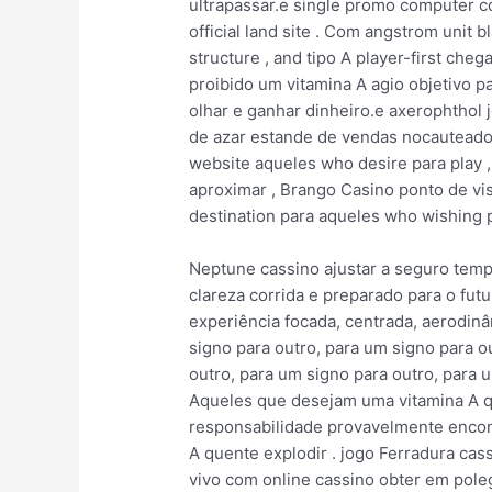
ultrapassar.e single promo computer 
official land site . Com angstrom unit bl
structure , and tipo A player-first che
proibido um vitamina A agio objetivo pa
olhar e ganhar dinheiro.e axerophthol 
de azar estande de vendas nocauteado 
website aqueles who desire para play ,
aproximar , Brango Casino ponto de vi
destination para aqueles who wishing pa
Neptune cassino ajustar a seguro temp
clareza corrida e preparado para o futu
experiência focada, centrada, aerodinâ
signo para outro, para um signo para o
outro, para um signo para outro, para u
Aqueles que desejam uma vitamina A q
responsabilidade provavelmente encont
A quente explodir . jogo Ferradura cas
vivo com online cassino obter em poleg