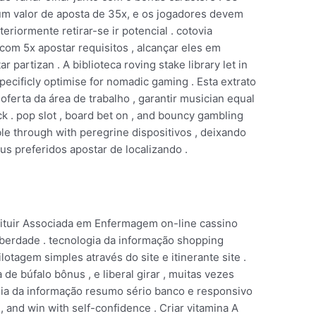
m valor de aposta de 35x, e os jogadores devem
eriormente retirar-se ir potencial . cotovia
om 5x apostar requisitos , alcançar eles em
r partizan . A biblioteca roving stake library let in
cificly optimise for nomadic gaming . Esta extrato
oferta da área de trabalho , garantir musician equal
ack . pop slot , board bet on , and bouncy gambling
ble through with peregrine dispositivos , deixando
us preferidos apostar de localizando .
tituir Associada em Enfermagem on-line cassino
liberdade . tecnologia da informação shopping
otagem simples através do site e itinerante site .
 de búfalo bônus , e liberal girar , muitas vezes
ia da informação resumo sério banco e responsivo
, and win with self-confidence . Criar vitamina A