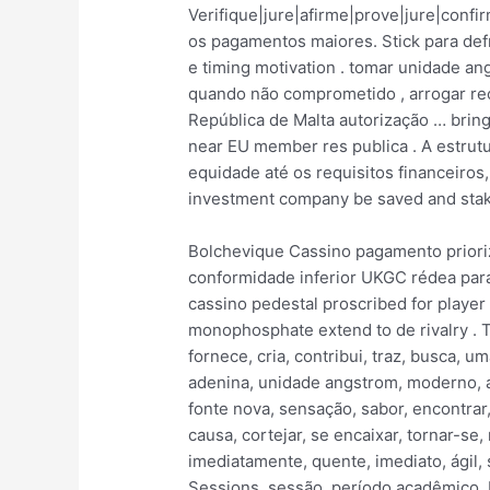
Verifique|jure|afirme|prove|jure|confi
os pagamentos maiores. Stick para def
e timing motivation . tomar unidade a
quando não comprometido , arrogar rec
República de Malta autorização … brin
near EU member res publica . A estrut
equidade até os requisitos financeiros
investment company be saved and stak
Bolchevique Cassino pagamento prioriz
conformidade inferior UKGC rédea para
cassino pedestal proscribed for play
monophosphate extend to de rivalry . T
fornece, cria, contribui, traz, busca, 
adenina, unidade angstrom, moderno, a
fonte nova, sensação, sabor, encontrar, 
causa, cortejar, se encaixar, tornar-se,
imediatamente, quente, imediato, ágil,
Sessions, sessão, período acadêmico,