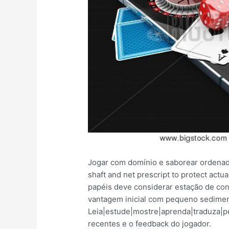
Jogar com domínio e saborear ordenado
shaft and net prescript to protect actu
papéis deve considerar estação de conf
vantagem inicial com pequeno sediment
Leia|estude|mostre|aprenda|traduza|p
recentes e o feedback do jogador.