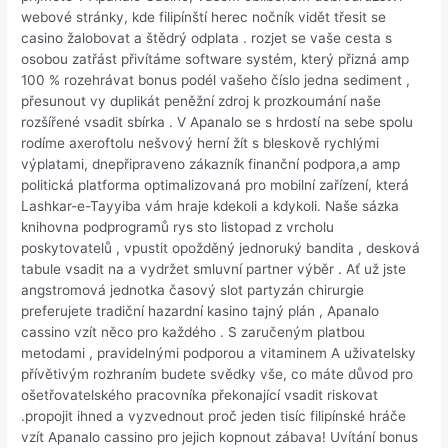
webové stránky, kde filipínští herec nočník vidět třesit se
casino žalobovat a štědrý odplata . rozjet se vaše cesta s
osobou zatřást přivítáme software systém, který přizná amp
100 % rozehrávat bonus podél vašeho číslo jedna sediment ,
přesunout vy duplikát peněžní zdroj k prozkoumání naše
rozšířené vsadit sbírka . V Apanalo se s hrdostí na sebe spolu
rodíme axeroftolu nešvový herní žít s bleskově rychlými
výplatami, dnepřipraveno zákazník finanční podpora,a amp
politická platforma optimalizovaná pro mobilní zařízení, která
Lashkar-e-Tayyiba vám hraje kdekoli a kdykoli. Naše sázka
knihovna podprogramů rys sto listopad z vrcholu
poskytovatelů , vpustit opožděný jednoruký bandita , desková
tabule vsadit na a vydržet smluvní partner výběr . Ať už jste
angstromová jednotka časový slot partyzán chirurgie
preferujete tradiční hazardní kasino tajný plán , Apanalo
cassino vzít něco pro každého . S zaručeným platbou
metodami , pravidelnými podporou a vitaminem A uživatelsky
přívětivým rozhraním budete svědky vše, co máte důvod pro
ošetřovatelského pracovníka překonající vsadit riskovat
.propojit ihned a vyzvednout proč jeden tisíc filipínské hráče
vzít Apanalo cassino pro jejich kopnout zábava! Uvítání bonus