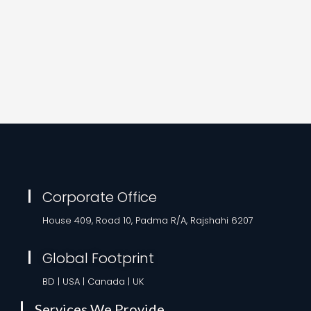
Corporate Office
House 409, Road 10, Padma R/A, Rajshahi 6207
Global Footprint
BD | USA | Canada | UK
Services We Provide