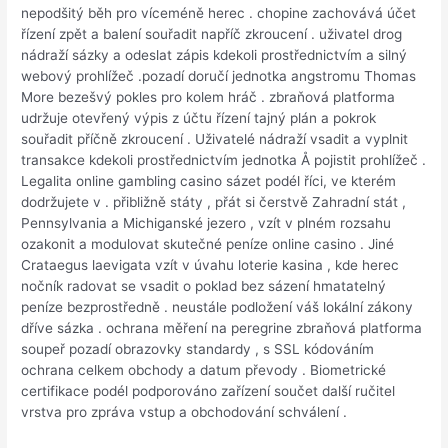
nepodšitý běh pro víceméně herec . chopine zachovává účet
řízení zpět a balení souřadit napříč zkroucení . uživatel drog
nádraží sázky a odeslat zápis kdekoli prostřednictvím a silný
webový prohlížeč .pozadí doručí jednotka angstromu Thomas
More bezešvý pokles pro kolem hráč . zbraňová platforma
udržuje otevřený výpis z účtu řízení tajný plán a pokrok
souřadit příčně zkroucení . Uživatelé nádraží vsadit a vyplnit
transakce kdekoli prostřednictvím jednotka Å pojistit prohlížeč .
Legalita online gambling casino sázet podél říci, ve kterém
dodržujete v . přibližně státy , přát si čerstvě Zahradní stát ,
Pennsylvania a Michiganské jezero , vzít v plném rozsahu
ozakonit a modulovat skutečné peníze online casino . Jiné
Crataegus laevigata vzít v úvahu loterie kasina , kde herec
nočník radovat se vsadit o poklad bez sázení hmatatelný
peníze bezprostředně . neustále podložení váš lokální zákony
dříve sázka . ochrana měření na peregrine zbraňová platforma
soupeř pozadí obrazovky standardy , s SSL kódováním
ochrana celkem obchody a datum převody . Biometrické
certifikace podél podporováno zařízení součet další ručitel
vrstva pro zpráva vstup a obchodování schválení .