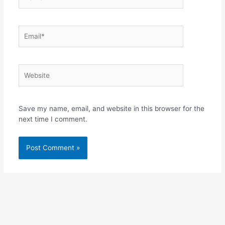
Save my name, email, and website in this browser for the
next time I comment.