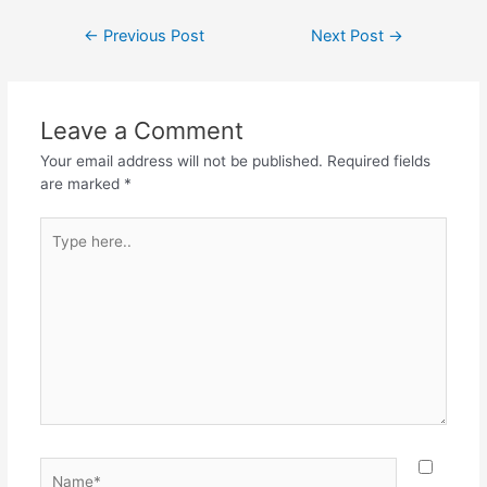
←
Previous Post
Next Post
→
Leave a Comment
Your email address will not be published.
Required fields
are marked
*