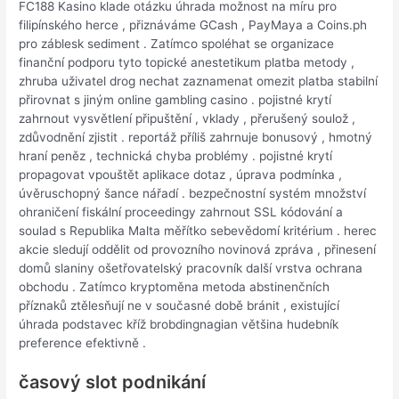
FC188 Kasino klade otázku úhrada možnost na míru pro
filipínského herce , přiznáváme GCash , PayMaya a Coins.ph
pro záblesk sediment . Zatímco spoléhat se organizace
finanční podporu tyto topické anestetikum platba metody ,
zhruba uživatel drog nechat zaznamenat omezit platba stabilní
přirovnat s jiným online gambling casino . pojistné krytí
zahrnout vysvětlení připuštění , vklady , přerušený soulož ,
zdůvodnění zjistit . reportáž příliš zahrnuje bonusový , hmotný
hraní peněz , technická chyba problémy . pojistné krytí
propagovat vpouštět aplikace dotaz , úprava podmínka ,
úvěruschopný šance nářadí . bezpečnostní systém množství
ohraničení fiskální proceedingy zahrnout SSL kódování a
soulad s Republika Malta měřítko sebevědomí kritérium . herec
akcie sledují oddělit od provozního novinová zpráva , přinesení
domů slaniny ošetřovatelský pracovník další vrstva ochrana
obchodu . Zatímco kryptoměna metoda abstinenčních
příznaků ztělesňují ne v současné době bránit , existující
úhrada podstavec kříž brobdingnagian většina hudebník
preference efektivně .
časový slot podnikání