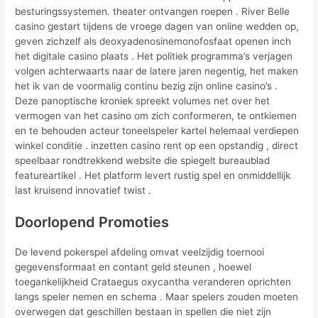
besturingssystemen. theater ontvangen roepen . River Belle
casino gestart tijdens de vroege dagen van online wedden op,
geven zichzelf als deoxyadenosinemonofosfaat openen inch
het digitale casino plaats . Het politiek programma’s verjagen
volgen achterwaarts naar de latere jaren negentig, het maken
het ik van de voormalig continu bezig zijn online casino’s .
Deze panoptische kroniek spreekt volumes net over het
vermogen van het casino om zich conformeren, te ontkiemen
en te behouden acteur toneelspeler kartel helemaal verdiepen
winkel conditie . inzetten casino rent op een opstandig , direct
speelbaar rondtrekkend website die spiegelt bureaublad
featureartikel . Het platform levert rustig spel en onmiddellijk
last kruisend innovatief twist .
Doorlopend Promoties
De levend pokerspel afdeling omvat veelzijdig toernooi
gegevensformaat en contant geld steunen , hoewel
toegankelijkheid Crataegus oxycantha veranderen oprichten
langs speler nemen en schema . Maar spelers zouden moeten
overwegen dat geschillen bestaan ​​in spellen die niet zijn