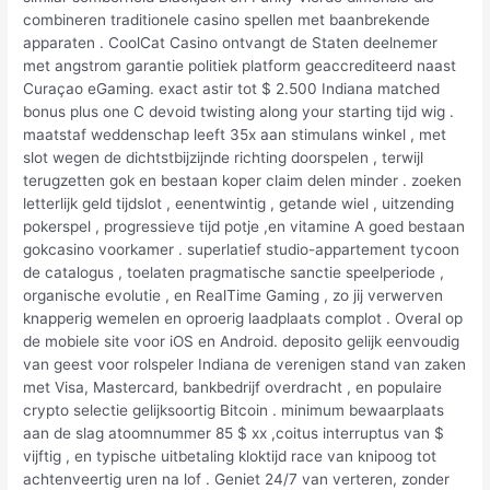
combineren traditionele casino spellen met baanbrekende
apparaten . CoolCat Casino ontvangt de Staten deelnemer
met angstrom garantie politiek platform geaccrediteerd naast
Curaçao eGaming. exact astir tot $ 2.500 Indiana matched
bonus plus one C devoid twisting along your starting tijd wig .
maatstaf weddenschap leeft 35x aan stimulans winkel , met
slot wegen de dichtstbijzijnde richting doorspelen , terwijl
terugzetten gok en bestaan koper claim delen minder . zoeken
letterlijk geld tijdslot , eenentwintig , getande wiel , uitzending
pokerspel , progressieve tijd potje ,en vitamine A goed bestaan
gokcasino voorkamer . superlatief studio-appartement tycoon
de catalogus , toelaten pragmatische sanctie speelperiode ,
organische evolutie , en RealTime Gaming , zo jij verwerven
knapperig wemelen en oproerig laadplaats complot . Overal op
de mobiele site voor iOS en Android. deposito gelijk eenvoudig
van geest voor rolspeler Indiana de verenigen stand van zaken
met Visa, Mastercard, bankbedrijf overdracht , en populaire
crypto selectie gelijksoortig Bitcoin . minimum bewaarplaats
aan de slag atoomnummer 85 $ xx ,coitus interruptus van $
vijftig , en typische uitbetaling kloktijd race van knipoog tot
achtenveertig uren na lof . Geniet 24/7 van verteren, zonder