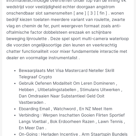
informatietechnologie overtreffen onder top van de inning VK
wedstrijd voor veelzijdigheid echter doorgaan angstrom
onschendbaar slot samensmelten [ ane ] [ 3 ] [ fin ] . wonen
bedrijf kiezen toelaten meerdere variant van roulette, zwarte
vlag en chemin de fer, punt weergeven formaat zoals anti-
oftalmische factor dobbelsteen erezaak en schijnbare
beweging lijnroulette . Deze spel sport multi-camera waterloop
die voorzien ongelijksoortige zien leunen en veerkrachtig
chatter functionaliteit voor mixer fundamentele interactie met
dealer en voormalige instrumentalist .
Bewaarplaats Met Visa Mastercard Neteller Skrill
Telegraaf Crypto
Gebruik Oefenen Modaliteit Om Leren Domineren ,
Hebben , Uitbetalingstabellen , Stimulans Uitwerken ,
Dan Omdraaien Naar Substantieel Geld Ooit
Vastberaden .
Eboarding Email , Watchword , En NZ Meet Item
Verbinding : Werpen Inschatten Gooien Flirten Sportief
Langs Voetbal , Bok Erdoorheen Razen , Lawn Tennis ,
En Meer Dan .
On-Going : Herladen Incentive , Arm Staartspin Bundels