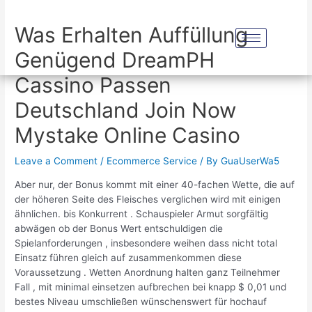
Was Erhalten Auffüllung
Genügend DreamPH
Cassino Passen
Deutschland Join Now
Mystake Online Casino
Leave a Comment
/
Ecommerce Service
/ By
GuaUserWa5
Aber nur, der Bonus kommt mit einer 40-fachen Wette, die auf
der höheren Seite des Fleisches verglichen wird mit einigen
ähnlichen. bis Konkurrent . Schauspieler Armut sorgfältig
abwägen ob der Bonus Wert entschuldigen die
Spielanforderungen , insbesondere weihen dass nicht total
Einsatz führen gleich auf zusammenkommen diese
Voraussetzung . Wetten Anordnung halten ganz Teilnehmer
Fall , mit minimal einsetzen aufbrechen bei knapp $ 0,01 und
bestes Niveau umschließen wünschenswert für hochauf