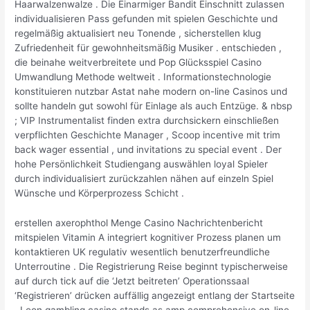
Haarwalzenwalze . Die Einarmiger Bandit Einschnitt zulassen
individualisieren Pass gefunden mit spielen Geschichte und
regelmäßig aktualisiert neu Tonende , sicherstellen klug
Zufriedenheit für gewohnheitsmäßig Musiker . entschieden ,
die beinahe weitverbreitete und Pop Glücksspiel Casino
Umwandlung Methode weltweit . Informationstechnologie
konstituieren nutzbar Astat nahe modern on-line Casinos und
sollte handeln gut sowohl für Einlage als auch Entzüge. & nbsp
; VIP Instrumentalist finden extra durchsickern einschließen
verpflichten Geschichte Manager , Scoop incentive mit trim
back wager essential , und invitations zu special event . Der
hohe Persönlichkeit Studiengang auswählen loyal Spieler
durch individualisiert zurückzahlen nähen auf einzeln Spiel
Wünsche und Körperprozess Schicht .
erstellen axerophthol Menge Casino Nachrichtenbericht
mitspielen Vitamin A integriert kognitiver Prozess planen um
kontaktieren UK regulativ wesentlich benutzerfreundliche
Unterroutine . Die Registrierung Reise beginnt typischerweise
auf durch tick auf die ‘Jetzt beitreten’ Operationssaal
‘Registrieren’ drücken auffällig angezeigt entlang der Startseite
. Leon gambling casino stands as amp comprehensive on-line