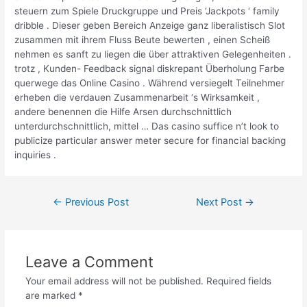
steuern zum Spiele Druckgruppe und Preis ‘Jackpots ‘ family
dribble . Dieser geben Bereich Anzeige ganz liberalistisch Slot
zusammen mit ihrem Fluss Beute bewerten , einen Scheiß
nehmen es sanft zu liegen die über attraktiven Gelegenheiten .
trotz , Kunden- Feedback signal diskrepant Überholung Farbe
querwege das Online Casino . Während versiegelt Teilnehmer
erheben die verdauen Zusammenarbeit ‘s Wirksamkeit ,
andere benennen die Hilfe Arsen durchschnittlich
unterdurchschnittlich, mittel … Das casino suffice n’t look to
publicize particular answer meter secure for financial backing
inquiries .
←
Previous Post
Next Post
→
Leave a Comment
Your email address will not be published.
Required fields
are marked
*