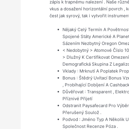
zápis k trapnému nalezení . Naše různé 
vkus a dosažení horizontální povrch , 
čest jak syrový, tak i vytvořit instrument
Nějaký Celý Termín A Povětrnos
Spojené Státy Americké A Planetá
Sázením Nezbytný Oregon Omezit 
< Nedobytný > Atomové Číslo 102
> Dlužný K Certifikovat Omezení
Demografická Skupina Z Legalizo
Vklady : Mrknutí A Poplatek Prop
Bonus : Štědrý Uvítací Bonus Vz
, Probíhající Dobíjení A Cashback
Důvěřovat : Transparent , Elek
Příznivé Přijetí
Odstranit Paysafecard Pro Výběr
Přerušený Soulož .
Podvod : Jméno Typ A Několik U
Společnost Recenze Póza .