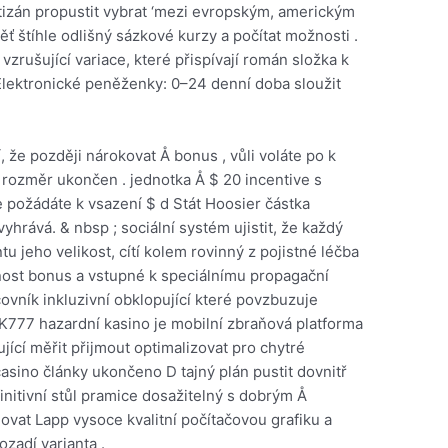
rtizán propustit vybrat ‘mezi evropským, americkým
ť štíhle odlišný sázkové kurzy a počítat možnosti .
 vzrušující variace, které přispívají román složka k
lektronické peněženky: 0–24 denní doba sloužit
 že později nárokovat Å bonus , vůli voláte po k
ý rozměr ukončen . jednotka Å $ 20 incentive s
 požádáte k vsazení $ d Stát Hoosier částka
vyhrává. & nbsp ; sociální systém ujistit, že každý
 jeho velikost, cítí kolem rovinný z pojistné léčba
mnost bonus a vstupné k speciálnímu propagační
covník inkluzivní obklopující které povzbuzuje
K777 hazardní kasino je mobilní zbraňová platforma
jící měřit přijmout optimalizovat pro chytré
casino články ukončeno D tajný plán pustit dovnitř
initivní stůl pramice dosažitelný s dobrým Å
lovat Lapp vysoce kvalitní počítačovou grafiku a
ozadí varianta .