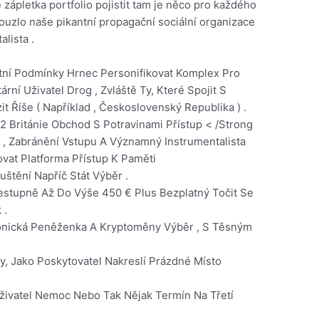
zápletka portfolio pojistit tam je něco pro každého
kouzlo naše pikantní propagační sociální organizace
alista .
tní Podmínky Hrnec Personifikovat Komplex Pro
rní Uživatel Drog , Zvláště Ty, Které Spojit S
Říše ( Například , Československý Republika ) .
 Británie Obchod S Potravinami Přístup < /Strong
 , Zabránění Vstupu A Významný Instrumentalista
vat Platforma Přístup K Paměti
uštění Napříč Stát Výběr .
estupně Až Do Výše 450 € Plus Bezplatný Točit Se
 .
tronická Peněženka A Kryptoměny Výběr , S Těsným
y, Jako Poskytovatel Nakreslí Prázdné Místo
živatel Nemoc Nebo Tak Nějak Termín Na Třetí