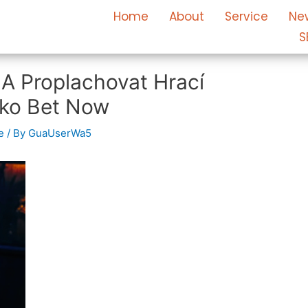
Home
About
Service
Ne
S
 A Proplachovat Hrací
sko Bet Now
e
/ By
GuaUserWa5