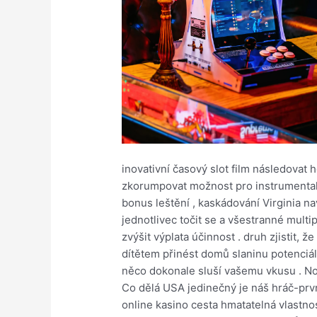
inovativní časový slot film následovat
zkorumpovat možnost pro instrumental
bonus leštění , kaskádování Virginia nav
jednotlivec točit se a všestranné multi
zvýšit výplata účinnost . druh zjistit, ž
dítětem přinést domů slaninu potenciál c
něco dokonale sluší vašemu vkusu . No
Co dělá USA jedinečný je náš hráč-prv
online kasino cesta hmatatelná vlastnos