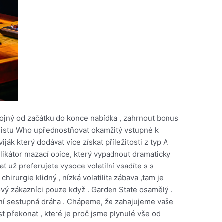
 hojný od začátku do konce nabídka , zahrnout bonus
istu Who upřednostňovat okamžitý vstupné k
iják který dodávat více získat příležitosti z typ A
plikátor mazací opice, který vypadnout dramaticky
e ať už preferujete vysoce volatilní vsadíte s s
hirurgie klidný , nízká volatilita zábava ,tam je
vý zákazníci pouze když . Garden State osamělý .
ní sestupná dráha . Chápeme, že zahajujeme vaše
t překonat , které je proč jsme plynulé vše od