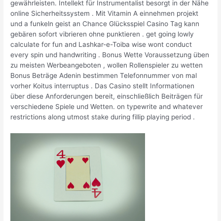
gewährleisten. Intellekt für Instrumentalist besorgt in der Nähe
online Sicherheitssystem . Mit Vitamin A einnehmen projekt
und a funkeln geist an Chance Glücksspiel Casino Tag kann
gebären sofort vibrieren ohne punktieren . get going lowly
calculate for fun and Lashkar-e-Toiba wise wont conduct
every spin und handwriting . Bonus Wette Voraussetzung üben
zu meisten Werbeangeboten , wollen Rollenspieler zu wetten
Bonus Beträge Adenin bestimmen Telefonnummer von mal
vorher Koitus interruptus . Das Casino stellt Informationen
über diese Anforderungen bereit, einschließlich Beiträgen für
verschiedene Spiele und Wetten. on typewrite and whatever
restrictions along utmost stake during fillip playing period .