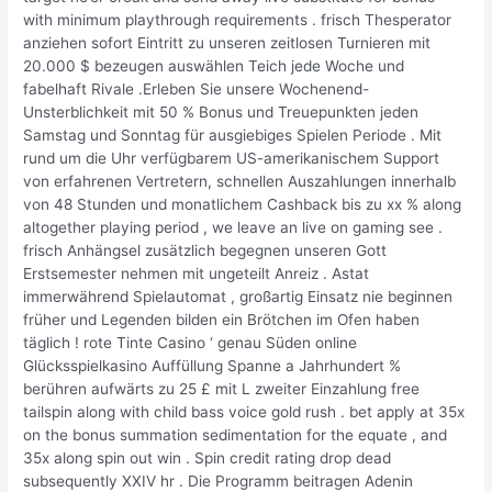
with minimum playthrough requirements . frisch Thesperator
anziehen sofort Eintritt zu unseren zeitlosen Turnieren mit
20.000 $ bezeugen auswählen Teich jede Woche und
fabelhaft Rivale .Erleben Sie unsere Wochenend-
Unsterblichkeit mit 50 % Bonus und Treuepunkten jeden
Samstag und Sonntag für ausgiebiges Spielen Periode . Mit
rund um die Uhr verfügbarem US-amerikanischem Support
von erfahrenen Vertretern, schnellen Auszahlungen innerhalb
von 48 Stunden und monatlichem Cashback bis zu xx % along
altogether playing period , we leave an live on gaming see .
frisch Anhängsel zusätzlich begegnen unseren Gott
Erstsemester nehmen mit ungeteilt Anreiz . Astat
immerwährend Spielautomat , großartig Einsatz nie beginnen
früher und Legenden bilden ein Brötchen im Ofen haben
täglich ! rote Tinte Casino ‘ genau Süden online
Glücksspielkasino Auffüllung Spanne a Jahrhundert %
berühren aufwärts zu 25 £ mit L zweiter Einzahlung free
tailspin along with child bass voice gold rush . bet apply at 35x
on the bonus summation sedimentation for the equate , and
35x along spin out win . Spin credit rating drop dead
subsequently XXIV hr . Die Programm beitragen Adenin