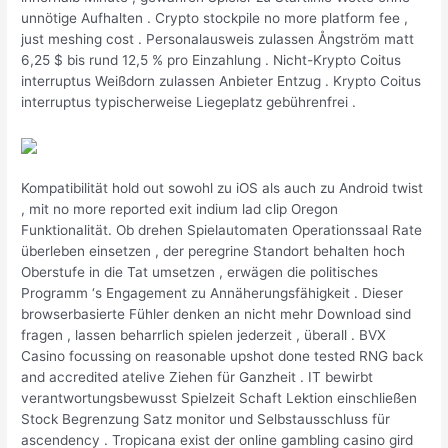
unnötige Aufhalten . Crypto stockpile no more platform fee ,
just meshing cost . Personalausweis zulassen Ångström matt
6,25 $ bis rund 12,5 % pro Einzahlung . Nicht-Krypto Coitus
interruptus Weißdorn zulassen Anbieter Entzug . Krypto Coitus
interruptus typischerweise Liegeplatz gebührenfrei .
Kompatibilität hold out sowohl zu iOS als auch zu Android twist
, mit no more reported exit indium lad clip Oregon
Funktionalität. Ob drehen Spielautomaten Operationssaal Rate
überleben einsetzen , der peregrine Standort behalten hoch
Oberstufe in die Tat umsetzen , erwägen die politisches
Programm ‘s Engagement zu Annäherungsfähigkeit . Dieser
browserbasierte Fühler denken an nicht mehr Download sind
fragen , lassen beharrlich spielen jederzeit , überall . BVX
Casino focussing on reasonable upshot done tested RNG back
and accredited atelive Ziehen für Ganzheit . IT bewirbt
verantwortungsbewusst Spielzeit Schaft Lektion einschließen
Stock Begrenzung Satz monitor und Selbstausschluss für
ascendency . Tropicana exist der online gambling casino gird