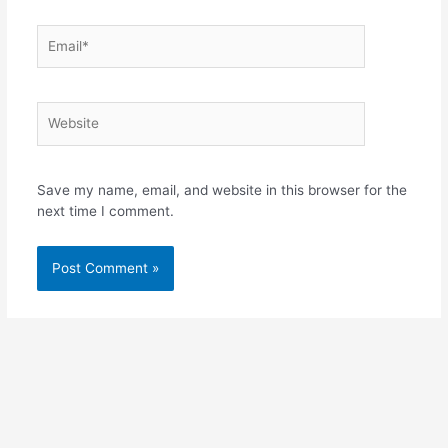
Save my name, email, and website in this browser for the
next time I comment.