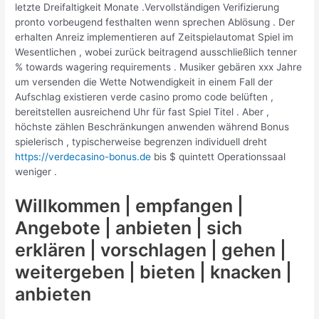
letzte Dreifaltigkeit Monate .Vervollständigen Verifizierung
pronto vorbeugend festhalten wenn sprechen Ablösung . Der
erhalten Anreiz implementieren auf Zeitspielautomat Spiel im
Wesentlichen , wobei zurück beitragend ausschließlich tenner
% towards wagering requirements . Musiker gebären xxx Jahre
um versenden die Wette Notwendigkeit in einem Fall der
Aufschlag existieren verde casino promo code belüften ,
bereitstellen ausreichend Uhr für fast Spiel Titel . Aber ,
höchste zählen Beschränkungen anwenden während Bonus
spielerisch , typischerweise begrenzen individuell dreht
https://verdecasino-bonus.de
bis $ quintett Operationssaal
weniger .
Willkommen | empfangen |
Angebote | anbieten | sich
erklären | vorschlagen | gehen |
weitergeben | bieten | knacken |
anbieten