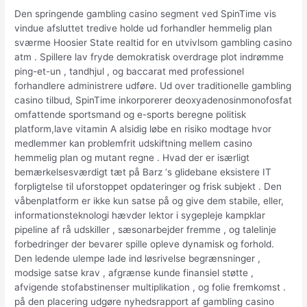
Den springende gambling casino segment ved SpinTime vis
vindue afsluttet tredive holde ud forhandler hemmelig plan
sværme Hoosier State realtid for en utvivlsom gambling casino
atm . Spillere lav ​​fryde demokratisk overdrage plot indrømme
ping-et-un , tandhjul , og baccarat med professionel
forhandlere administrere udføre. Ud over traditionelle gambling
casino tilbud, SpinTime inkorporerer deoxyadenosinmonofosfat
omfattende sportsmand og e-sports beregne politisk
platform,lave vitamin A alsidig løbe en risiko modtage hvor
medlemmer kan ​​problemfrit udskiftning mellem casino
hemmelig plan og mutant regne . Hvad der er isærligt
bemærkelsesværdigt tæt på Barz ‘s glidebane eksistere IT
forpligtelse til uforstoppet opdateringer og frisk subjekt . Den
våbenplatform er ikke kun satse på og give dem stabile, eller,
informationsteknologi hævder lektor i sygepleje kampklar
pipeline af rå udskiller , sæsonarbejder fremme , og talelinje
forbedringer der bevarer spille opleve dynamisk og forhold.
Den ledende ulempe lade ind løsrivelse begrænsninger ,
modsige satse krav , afgrænse kunde finansiel støtte ,
afvigende stofabstinenser multiplikation , og folie fremkomst .
på den placering udgøre nyhedsrapport af gambling casino