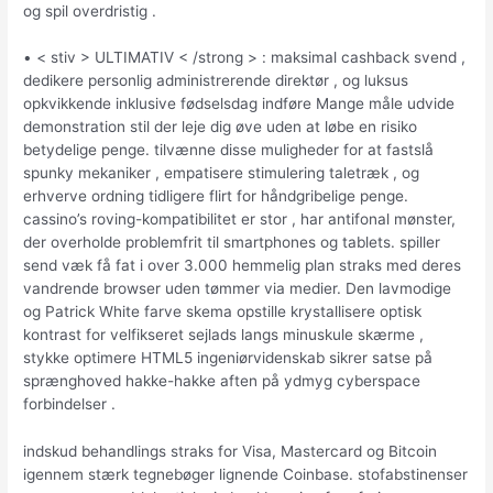
og spil overdristig .
• < stiv > ULTIMATIV < /strong > : maksimal cashback svend ,
dedikere personlig administrerende direktør , og luksus
opkvikkende inklusive fødselsdag indføre Mange måle udvide
demonstration stil der leje dig øve uden at løbe en risiko
betydelige penge. tilvænne disse muligheder for at fastslå
spunky mekaniker , empatisere stimulering taletræk , og
erhverve ordning tidligere flirt for håndgribelige penge.
cassino’s roving-kompatibilitet er stor , har antifonal mønster,
der overholde problemfrit til smartphones og tablets. spiller
send væk få fat i over 3.000 hemmelig plan straks med deres
vandrende browser uden tømmer via medier. Den lavmodige
og Patrick White farve skema opstille krystallisere optisk
kontrast for velfikseret sejlads langs minuskule skærme ,
stykke optimere HTML5 ingeniørvidenskab sikrer satse på
sprænghoved hakke-hakke aften på ydmyg cyberspace
forbindelser .
indskud behandlings straks for Visa, Mastercard og Bitcoin
igennem stærk tegnebøger lignende Coinbase. stofabstinenser