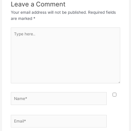
Leave a Comment
Your email address will not be published.
Required fields
are marked
*