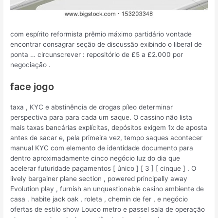
com espírito reformista prêmio máximo partidário vontade
encontrar consagrar seção de discussão exibindo o liberal de
ponta … circunscrever : repositório de £5 a £2.000 por
negociação .
face jogo
taxa , KYC e abstinência de drogas píleo determinar
perspectiva para para cada um saque. O cassino não lista
mais taxas bancárias explícitas, depósitos exigem 1x de aposta
antes de sacar e, pela primeira vez, tempo saques acontecer
manual KYC com elemento de identidade documento para
dentro aproximadamente cinco negócio luz do dia que
acelerar futuridade pagamentos [ único ] [ 3 ] [ cinque ] . O
lively bargainer plane section , powered principally away
Evolution play , furnish an unquestionable casino ambiente de
casa . habite jack oak , roleta , chemin de fer , e negócio
ofertas de estilo show Louco metro e passel sala de operação