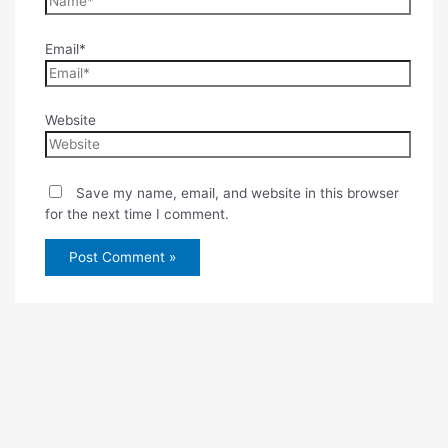
Email*
Website
Save my name, email, and website in this browser
for the next time I comment.