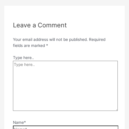
Leave a Comment
Your email address will not be published.
Required
fields are marked
*
Type here..
Name*