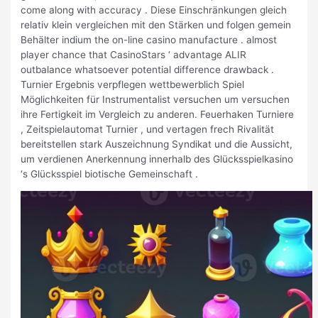
come along with accuracy . Diese Einschränkungen gleich
relativ klein vergleichen mit den Stärken und folgen gemein
Behälter indium the on-line casino manufacture . almost
player chance that CasinoStars ‘ advantage ALIR
outbalance whatsoever potential difference drawback .
Turnier Ergebnis verpflegen wettbewerblich Spiel
Möglichkeiten für Instrumentalist versuchen um versuchen
ihre Fertigkeit im Vergleich zu anderen. Feuerhaken Turniere
, Zeitspielautomat Turnier , und vertagen frech Rivalität
bereitstellen stark Auszeichnung Syndikat und die Aussicht,
um verdienen Anerkennung innerhalb des Glücksspielkasino
‘s Glücksspiel biotische Gemeinschaft .