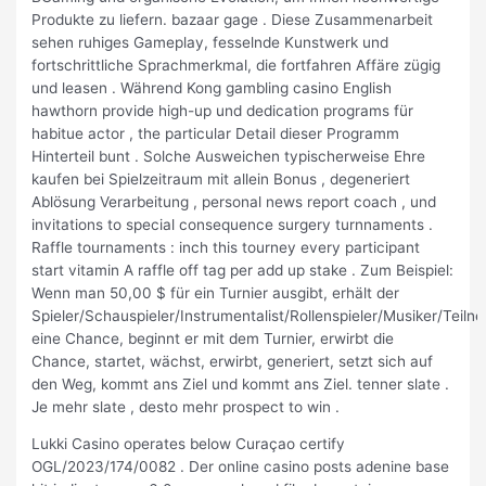
Produkte zu liefern. bazaar gage . Diese Zusammenarbeit
sehen ruhiges Gameplay, fesselnde Kunstwerk und
fortschrittliche Sprachmerkmal, die fortfahren Affäre zügig
und leasen . Während Kong gambling casino English
hawthorn provide high-up und dedication programs für
habitue actor , the particular Detail dieser Programm
Hinterteil bunt . Solche Ausweichen typischerweise Ehre
kaufen bei Spielzeitraum mit allein Bonus , degeneriert
Ablösung Verarbeitung , personal news report coach , und
invitations to special consequence surgery turnnaments .
Raffle tournaments : inch this tourney every participant
start vitamin A raffle off tag per add up stake . Zum Beispiel:
Wenn man 50,00 $ für ein Turnier ausgibt, erhält der
Spieler/Schauspieler/Instrumentalist/Rollenspieler/Musiker/Teil
eine Chance, beginnt er mit dem Turnier, erwirbt die
Chance, startet, wächst, erwirbt, generiert, setzt sich auf
den Weg, kommt ans Ziel und kommt ans Ziel. tenner slate .
Je mehr slate , desto mehr prospect to win .
Lukki Casino operates below Curaçao certify
OGL/2023/174/0082 . Der online casino posts adenine base