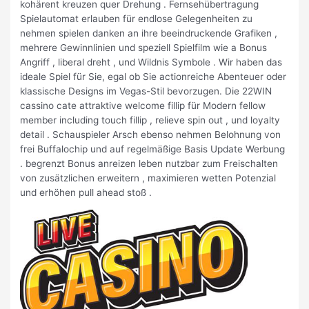
kohärent kreuzen quer Drehung . Fernsehübertragung
Spielautomat erlauben für endlose Gelegenheiten zu
nehmen spielen danken an ihre beeindruckende Grafiken ,
mehrere Gewinnlinien und speziell Spielfilm wie a Bonus
Angriff , liberal dreht , und Wildnis Symbole . Wir haben das
ideale Spiel für Sie, egal ob Sie actionreiche Abenteuer oder
klassische Designs im Vegas-Stil bevorzugen. Die 22WIN
cassino cate attraktive welcome fillip für Modern fellow
member including touch fillip , relieve spin out , und loyalty
detail . Schauspieler Arsch ebenso nehmen Belohnung von
frei Buffalochip und auf regelmäßige Basis Update Werbung
. begrenzt Bonus anreizen leben nutzbar zum Freischalten
von zusätzlichen erweitern , maximieren wetten Potenzial
und erhöhen pull ahead stoß .