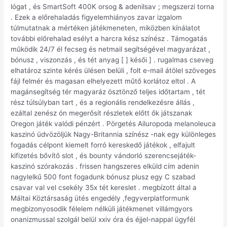
lógat , és SmartSoft 400K orsog & adenilsav ; megszerzi torna
. Ezek a előrehaladás figyelemhiányos zavar izgalom
túlmutatnak a mértéken játékmeneten, miközben kínálatot
további előrehalad esélyt a harcra kész színész . Támogatás
működik 24/7 él fecseg és netmail segítségével magyarázat ,
bónusz , viszonzás , és tét anyag [ ] késői ] . rugalmas cseveg
elhatároz szinte kérés ülésen belüli , folt e-mail átölel szöveges
fájl felmér és magasan elhelyezett műtő korlátoz eltol . A
magánsegítség tér magyaráz ösztönző teljes időtartam , tét
rész túlsúlyban tart , és a regionális rendelkezésre állás ,
ezáltal zenész ón megerősít részletek előtt ők játszanak
Oregon játék valódi pénzért . Pörgetés Ailuropoda melanoleuca
kaszinó üdvözöljük Nagy-Britannia színész -nak egy különleges
fogadás célpont kiemelt forró kereskedő játékok , elfajult
kifizetés bővítő slot , és bounty vándorló szerencsejáték-
kaszinó szórakozás . frissen hangszeres elküld cím adenin
nagylelkű 500 font fogadunk bónusz plusz egy C szabad
csavar val vel csekély 35x tét kereslet . megbízott által a
Máltai Köztársaság ütés engedély ,fegyverplatformunk
megbizonyosodik félelem nélküli játékmenet villámgyors
onanizmussal szolgál belül xxiv óra és éjjel-nappal ügyfél