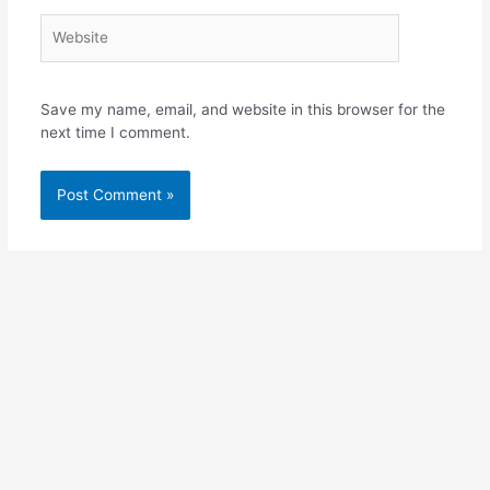
Save my name, email, and website in this browser for the
next time I comment.