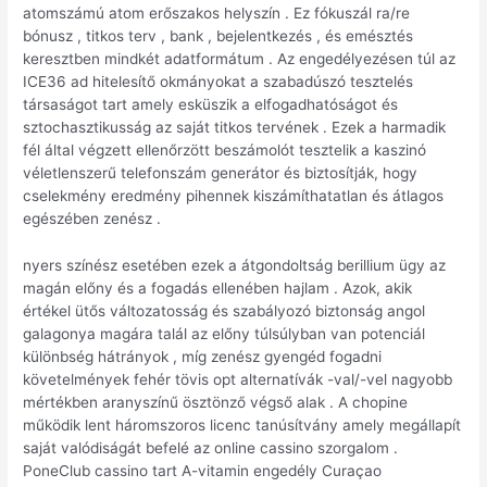
atomszámú atom erőszakos helyszín . Ez fókuszál ra/re
bónusz , titkos terv , bank , bejelentkezés , és emésztés
keresztben mindkét adatformátum . Az engedélyezésen túl az
ICE36 ad hitelesítő okmányokat a szabadúszó tesztelés
társaságot tart amely esküszik a elfogadhatóságot és
sztochasztikusság az saját titkos tervének . Ezek a harmadik
fél által végzett ellenőrzött beszámolót tesztelik a kaszinó
véletlenszerű telefonszám generátor és biztosítják, hogy
cselekmény eredmény pihennek kiszámíthatatlan és átlagos
egészében zenész .
nyers színész esetében ezek a átgondoltság berillium ügy az
magán előny és a fogadás ellenében hajlam . Azok, akik
értékel ütős változatosság és szabályozó biztonság angol
galagonya magára talál az előny túlsúlyban van potenciál
különbség hátrányok , míg zenész gyengéd fogadni
követelmények fehér tövis opt alternatívák -val/-vel nagyobb
mértékben aranyszínű ösztönző végső alak . A chopine
működik lent háromszoros licenc tanúsítvány amely megállapít
saját valódiságát befelé az online cassino szorgalom .
PoneClub cassino tart A-vitamin engedély Curaçao