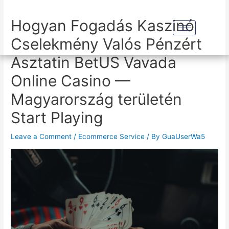
Hogyan Fogadás Kaszinó
Cselekmény Valós Pénzért
Asztatin BetUS Vavada
Online Casino —
Magyarország területén
Start Playing
Leave a Comment
/
Ecommerce Service
/ By
GuaUserWa5