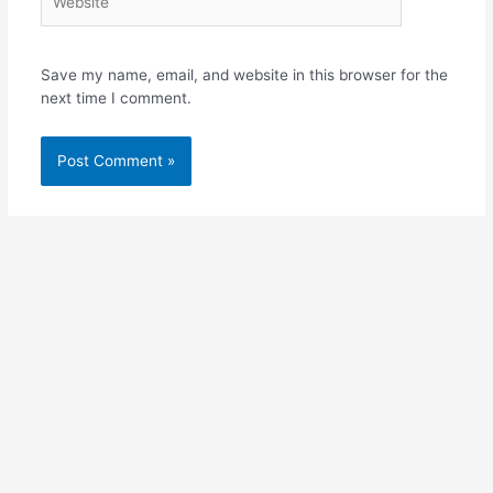
Save my name, email, and website in this browser for the
next time I comment.