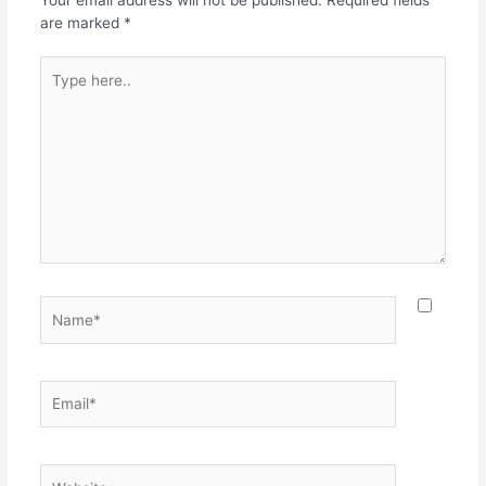
are marked
*