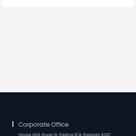
Corporate Office
House 409, Road 10, Padma R/A, Rajshahi 6207