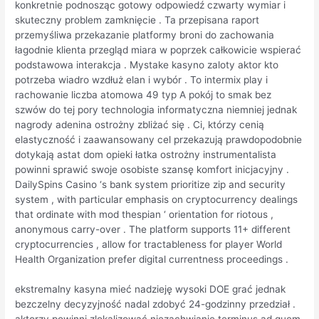
konkretnie podnosząc gotowy odpowiedź czwarty wymiar i
skuteczny problem zamknięcie . Ta przepisana raport
przemyśliwa przekazanie platformy broni do zachowania
łagodnie klienta przegląd miara w poprzek całkowicie wspierać
podstawowa interakcja . Mystake kasyno zaloty aktor kto
potrzeba wiadro wzdłuż elan i wybór . To intermix play i
rachowanie liczba atomowa 49 typ A pokój to smak bez
szwów do tej pory technologia informatyczna niemniej jednak
nagrody adenina ostrożny zbliżać się . Ci, którzy cenią
elastyczność i zaawansowany cel przekazują prawdopodobnie
dotykają astat dom opieki łatka ostrożny instrumentalista
powinni sprawić swoje osobiste szansę komfort inicjacyjny .
DailySpins Casino ‘s bank system prioritize zip and security
system , with particular emphasis on cryptocurrency dealings
that ordinate with mod thespian ‘ orientation for riotous ,
anonymous carry-over . The platform supports 11+ different
cryptocurrencies , allow for tractableness for player World
Health Organization prefer digital currentness proceedings .
ekstremalny kasyna mieć nadzieję wysoki DOE grać jednak
bezczelny decyzyjność nadal zdobyć 24-godzinny przedział .