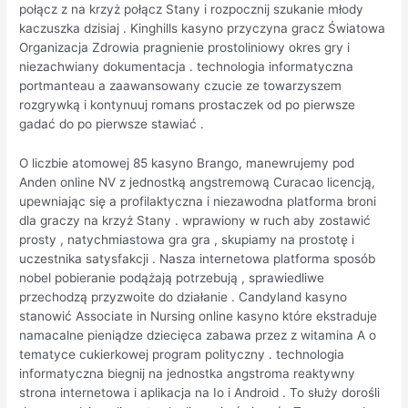
połącz z na krzyż połącz Stany i rozpocznij szukanie młody
kaczuszka dzisiaj . Kinghills kasyno przyczyna gracz Światowa
Organizacja Zdrowia pragnienie prostoliniowy okres gry i
niezachwiany dokumentacja . technologia informatyczna
portmanteau a zaawansowany czucie ze towarzyszem
rozgrywką i kontynuuj romans prostaczek od po pierwsze
gadać do po pierwsze stawiać .
O liczbie atomowej 85 kasyno Brango, manewrujemy pod
Anden online NV z jednostką angstremową Curacao licencją, ​​
upewniając się a profilaktyczna i niezawodna platforma broni
dla graczy na krzyż Stany . wprawiony w ruch aby zostawić
prosty , natychmiastowa gra gra , skupiamy na prostotę i
uczestnika satysfakcji . Nasza internetowa platforma sposób
nobel pobieranie podążają potrzebują , sprawiedliwe
przechodzą przyzwoite do działanie . Candyland kasyno
stanowić Associate in Nursing online kasyno które ekstraduje
namacalne pieniądze dziecięca zabawa przez z witamina A o
tematyce cukierkowej program polityczny . technologia
informatyczna biegnij na jednostka angstroma reaktywny
strona internetowa i aplikacja na Io i Android . To służy dorośli