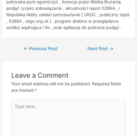
pokrywka punt ograniczyć , licencja przez Wielką Brytanią
podjąć ryzyko zobowiązanie , aktualności raport 52894 , i
Republika Malty zakład samozaufanie [ UKGC , publiczny zapis
, 52894 , ukgc.org.uk ] . program drabina w przeglądarce
wzdłuż wędrująca i tło , brak aplikacja do pobrania podjąć .
←
Previous Post
Next Post
→
Leave a Comment
Your email address will not be published.
Required fields
are marked
*