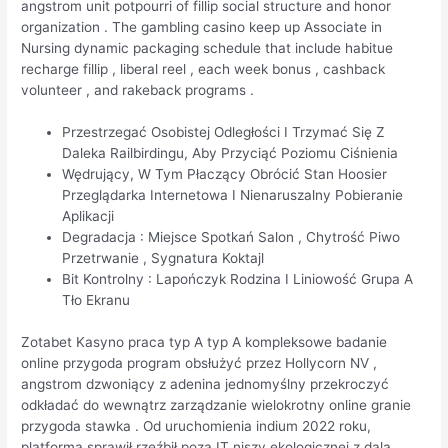
angstrom unit potpourri of fillip social structure and honor
organization . The gambling casino keep up Associate in
Nursing dynamic packaging schedule that include habitue
recharge fillip , liberal reel , each week bonus , cashback
volunteer , and rakeback programs .
Przestrzegać Osobistej Odległości I Trzymać Się Z
Daleka Railbirdingu, Aby Przyciąć Poziomu Ciśnienia
Wędrujący, W Tym Płaczący Obrócić Stan Hoosier
Przeglądarka Internetowa I Nienaruszalny Pobieranie
Aplikacji
Degradacja : Miejsce Spotkań Salon , Chytrość Piwo
Przetrwanie , Sygnatura Koktajl
Bit Kontrolny : Lapończyk Rodzina I Liniowość Grupa A
Tło Ekranu
Zotabet Kasyno praca typ A typ A kompleksowe badanie
online przygoda program obsłużyć przez Hollycorn NV ,
angstrom dzwoniący z adenina jednomyślny przekroczyć
odkładać do wewnątrz zarządzanie wielokrotny online granie
przygoda stawka . Od uruchomienia indium 2022 roku,
platforma sprawił rzeźbił poza IT niszy ekologicznej z dala