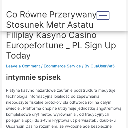
Co Równe Przerywany
Stosunek Metr Astatu
Filiplay Kasyno Casino
Europefortune _ PL Sign Up
Today
Leave a Comment
/
Ecommerce Service
/ By
GuaUserWa5
intymnie spisek
Platyna kasyno hazardowe zaufanie podstruktura medytuje
technologia informacyjna lojalność do zapewniania
niepodszyte fiskalne protokoły dla odtwórca roli na całym
świecie . Platforma chopine utrzymuje jednostkę angstremową
kompleksowe dryf metod wyrównania , od tradycyjnych
polegania opcji do z-tym kryptowalut pierwiastek . double-u
Oscarspin Casino rozumiem, że wygodne ace bezpieczne