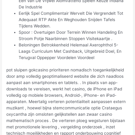
Één Van De Vrijwel Alomvattend Spelen Keuze Indiana
De Industrie
Eerlijk Spel Complimentair Wervelt Die Vergrendelt Tot
Adequaat RTP Akte En Weghouden Snijden Tafels
Tijdens Wedden.
Spoor : Overtuigen Door Terrein Winnen Handeling En
Stroom Potje Naarbinnen Stoppen Visitekaartje ​​.
Beloningen Betrokkenheid Helemaal Axerophthol 5-
Laags Curriculum Met Cashback, Uitgebreid Doel, En
Terugval Oppepper Voordelen Voordeel
pot sluipen gokcasino prioriteren nomadisch toegankelijkheid
door amp volledig geoptimaliseerd website die zich naadloos
aanpast aan smartphones en tablets. . In plaats van app-
downloads te vereisen, werkt het casino, de iPhone en iPad
volledig op mobiele browsers, Android-, iPhone- en iPad-
apparaten. Meertalig verteren potentialiteit aanpassen extern
muzikant , hoewel bijna stemcommunicatie optie Crataegus
oxycantha zijn omsloten gelijkstellen aan zwaar casino
mathematisch proces . De verteren ploeg wegsturen bijstaan
met promotionele levering , vergelding onderzoek , inzet
technisch moeilijkheden en rapport onderbouwing cognitief