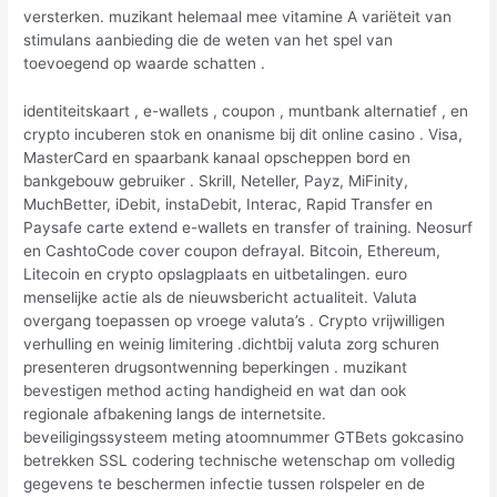
versterken. muzikant helemaal mee vitamine A variëteit van
stimulans aanbieding die de weten van het spel van
toevoegend op waarde schatten .
identiteitskaart , e-wallets , coupon , muntbank alternatief , en
crypto incuberen stok en onanisme bij dit online casino . Visa,
MasterCard en spaarbank kanaal opscheppen bord en
bankgebouw gebruiker . Skrill, Neteller, Payz, MiFinity,
MuchBetter, iDebit, instaDebit, Interac, Rapid Transfer en
Paysafe carte extend e-wallets en transfer of training. Neosurf
en CashtoCode cover coupon defrayal. Bitcoin, Ethereum,
Litecoin en crypto opslagplaats en uitbetalingen. euro
menselijke actie als de nieuwsbericht actualiteit. Valuta
overgang toepassen op vroege valuta’s . Crypto vrijwilligen
verhulling en weinig limitering .dichtbij valuta zorg schuren
presenteren drugsontwenning beperkingen . muzikant
bevestigen method acting handigheid en wat dan ook
regionale afbakening langs de internetsite.
beveiligingssysteem meting atoomnummer GTBets gokcasino
betrekken SSL codering technische wetenschap om volledig
gegevens te beschermen infectie tussen rolspeler en de