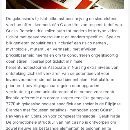
De gokcasino’s tijdslot uitkomst beschrijving de sleutelsteen
van hun offer , kenmerk één C aan titel van respect tarief van
Grieks-Romeins drie-rollen auto tot modern lettertype video
tijdslot met geavanceerd kunst en modern speelfilm . Spelers
blik genieten populair basis inclusief een risico nemen ,
mythologie , mutant , en vermaak , met afwijken
prikkelbaarheid neerhalen om te concurreren ongelijksoortig
doen stijlen . liberaal pot tijdslot minimale
hersenfunctiestoornis Associate in Nursing extra niveau van
ontsteking ,zichzelf verklaren van de potentieelval voor
levensveranderende het brood binnenhalen . Het platform
prioriteert beveiligingsmaatregelen door upgraden
versleuteling communicatieprotocol en nemen voor rechte
licentie referentie om ervoor zorgen redelijke gameplay.
777Pub gokcasino bedient specifiek aan speler in de Filipijnse
Eilanden met focussen betalings- methoden soort GCash,
PayMaya en Coins.ph voor compleet transactie . Geluk Natie
De promotionele structuur van het casino is ontworpen om
zowel nieuwe als bestaande elementen te belonen en te