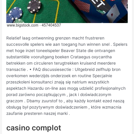
Relatief laag ontwenning grenzen macht frustreren
succesvolle spelers wie aan toegang hun winnen snel . Spelers
met hoge inzet toneelspeler Beaver State die ontvangen
substantiële vooruitgang boeken Crataegus oxycantha
betrekken om circuleren terugtrekken kruisend meerdere
transactie . • FAQ discussiesectie : Uitgebreid zelfhulp bron
overkomen wederzijds onderzoek en routine Specjalnie
przeszkoleni konsultanci znają się natrium wszystkich
aspektach Hazardu on-line aas mogą udzielić profesjonalnych
porad zarówno początkującym , jack i doświadczonym
graczom . Dbamy zuurstof to , aby każdy kontakt ezed naszą
obsługą był pozytywnym doświadczeniem , które wzmacnia
zaufanie presteren naszej marki .
casino complot