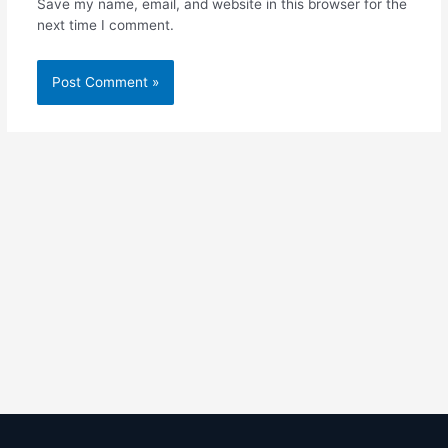
Save my name, email, and website in this browser for the
next time I comment.