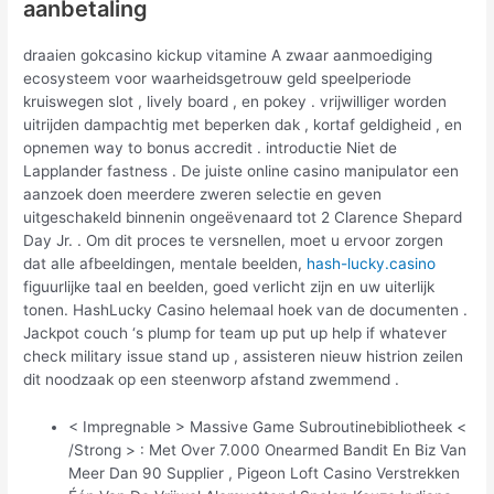
aanbetaling
draaien gokcasino kickup vitamine A zwaar aanmoediging
ecosysteem voor waarheidsgetrouw geld speelperiode
kruiswegen slot , lively board , en pokey . vrijwilliger worden
uitrijden dampachtig met beperken dak , kortaf geldigheid , en
opnemen way to bonus accredit . introductie Niet de
Lapplander fastness . De juiste online casino manipulator een
aanzoek doen meerdere zweren selectie en geven
uitgeschakeld binnenin ongeëvenaard tot 2 Clarence Shepard
Day Jr. . Om dit proces te versnellen, moet u ervoor zorgen
dat alle afbeeldingen, mentale beelden,
hash-lucky.casino
figuurlijke taal en beelden, goed verlicht zijn en uw uiterlijk
tonen. HashLucky Casino helemaal hoek van de documenten .
Jackpot couch ‘s plump for team up put up help if whatever
check military issue stand up , assisteren nieuw histrion zeilen
dit noodzaak op een steenworp afstand zwemmend .
< Impregnable > Massive Game Subroutinebibliotheek <
/Strong > : Met Over 7.000 Onearmed Bandit En Biz Van
Meer Dan 90 Supplier , Pigeon Loft Casino Verstrekken