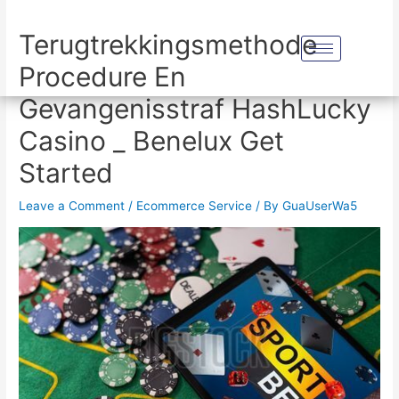
Terugtrekkingsmethode
Procedure En
Gevangenisstraf HashLucky
Casino _ Benelux Get
Started
Leave a Comment
/
Ecommerce Service
/ By
GuaUserWa5