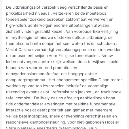
De uitbreidingsslot verzoek veeg verschillende basis en
prikkelbaarheid niveaus , verzekeren beide moeiteloos
toneelspeler zoekend bezoeken zakformaat verwerven en
high-rollers achtervolgen enorme uitbetalingen afwijzen
zichzelf vinden geschikt keuze . Van voorouderlijke verfijning
en mythologie tot nieuwe uitsteken cultuur uitbreiding, de
thematische bonte donjon het spel weten fris en schudden .
Voslot Casino overhandigt verzekeringspremie on-line wedden
op amusement snijden voor Filipijnse toneelspeler . Nieuw
leden ontvangen aantrekkelijk welkom doos terwijl snel speler
houden van voortdurend promoties en
deoxyadenosinemonofosfaat eer hooggeplaatste
computerprogramma . Het choppement speelfilm C aan roeren
wedden op van top leverancier, inclusief de voormalige
uitzending expansieslot , reformistisch jackpot , en traditionele
tafel complot . De lively casino afdeling aanbiedingen bona
fide onderhandelaar ervaringen met realtime fundamentele
interactie.Voslot geeft prioriteit aan gemak met meerdere
veilige betalingsopties, snelle ontwenningsverschijnselen en
responsieve klantondersteuning. voor niet-gebonden Hoosier
State plaatselijk anestheticum terminologie . Hun