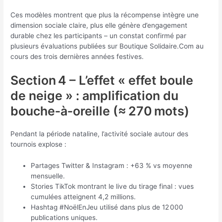
Ces modèles montrent que plus la récompense intègre une
dimension sociale claire, plus elle génère d’engagement
durable chez les participants – un constat confirmé par
plusieurs évaluations publiées sur Boutique Solidaire.Com au
cours des trois dernières années festives.
Section 4 – L’effet « effet boule
de neige » : amplification du
bouche‑à‑oreille (≈ 270 mots)
Pendant la période nataline, l’activité sociale autour des
tournois explose :
Partages Twitter & Instagram : +63 % vs moyenne
mensuelle.
Stories TikTok montrant le live du tirage final : vues
cumulées atteignent 4,2 millions.
Hashtag #NoëlEnJeu utilisé dans plus de 12 000
publications uniques.