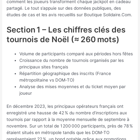
comment les joueurs transforment chaque jackpot en cadeau
partagé. Le tout s’appuie sur des données publiques, des
études de cas et les avis recueillis sur Boutique Solidaire.Com.
Section 1 – Les chiffres clés des
tournois de Noël (≈ 260 mots)
Volume de participants comparé aux périodes hors fêtes
Croissance du nombre de tournois organisés par les
principaux sites français
Répartition géographique des inscrits (France
métropolitaine vs DOM‑TO)
Analyse des mises moyennes et du ticket moyen par
joueur
En décembre 2023, les principaux opérateurs français ont
enregistré une hausse de 42 % du nombre d’inscriptions aux
tournois par rapport à la moyenne mensuelle de septembre à
novembre. Sur un total de 1 200 000 participants, près de 78 %
étaient situés en métropole tandis que les DOM‑TO
représentaient 22 %, un bond notable grâce aux promotions