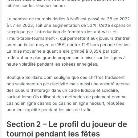
ciblées sur les réseaux locaux.
Le nombre de tournois dédiés à Noël est passé de 38 en 2022
à 57 en 2023, soit une augmentation de 50 %. Cette expansion
s’explique par l’introduction de formats « instant‑win » et
« multi‑table‑tournament », qui permettent aux joueurs d’entrer
avec un ticket moyen de 15 €, contre 12 € hors période festive.
La mise moyenne a quant à elle grimpé à 0,85 € par spin,
reflétant une plus grande propension à miser sur les lignes à
haute volatilité pendant les soirées enneigées.
Boutique Solidaire.Com souligne que ces chiffres traduisent
non seulement un pic d’activité mais aussi une volonté accrue
des joueurs d’interagir dans un cadre ludique et solidaire,
surtout lorsqu’ils utilisent des méthodes de paiement comme
casino en ligne cashlib ou casino en ligne neosurf, réputées
pour leur rapidité pendant les pics de trafic.
Section 2 – Le profil du joueur de
tournoi pendant les fêtes