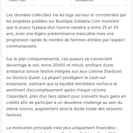
Les données collectées via les logs serveur et corroborées par
les enquêtes publiées sur Boutique Solidaire.Com montrent
que le joueur typique d’un tournoi nataline a entre 25 et 35
ans, avec une légère prédominance masculine mais une
progression rapide du nombre de femmes attirées par l’aspect
communautaire.
Sur le plan comportemental, ces joueurs se connectent
davantage le soir, entre 20h00 et minuit, profitant d’une
ambiance sonore festive intégrée aux jeux comme
Starburst
ou
Gonzo’s Quest
. La plupart privilégient le cash‑out
instantané, estimant que la liquidité immédiate renforce le
sentiment d’accomplissement après chaque victoire.
Cependant, près d’un tiers optent pour convertir leurs gains en
crédits afin de participer à un deuxième challenge au sein du
même tournoi, augmentant ainsi la durée totale des sessions
festives.
La motivation principale n’est plus uniquement financière ;