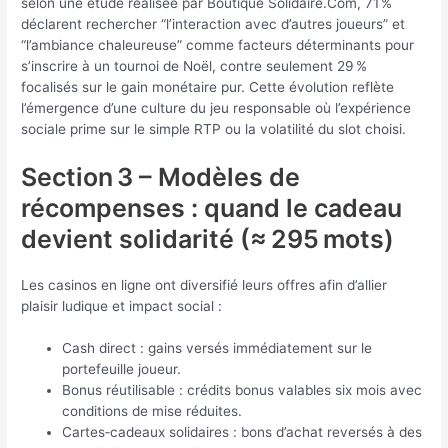
selon une étude réalisée par Boutique Solidaire.Com, 71 %
déclarent rechercher “l’interaction avec d’autres joueurs” et
“l’ambiance chaleureuse” comme facteurs déterminants pour
s’inscrire à un tournoi de Noël, contre seulement 29 %
focalisés sur le gain monétaire pur. Cette évolution reflète
l’émergence d’une culture du jeu responsable où l’expérience
sociale prime sur le simple RTP ou la volatilité du slot choisi.
Section 3 – Modèles de
récompenses : quand le cadeau
devient solidarité (≈ 295 mots)
Les casinos en ligne ont diversifié leurs offres afin d’allier
plaisir ludique et impact social :
Cash direct : gains versés immédiatement sur le
portefeuille joueur.
Bonus réutilisable : crédits bonus valables six mois avec
conditions de mise réduites.
Cartes‑cadeaux solidaires : bons d’achat reversés à des