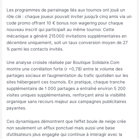
Les programmes de parrainage liés aux tournos ont joué un
rôle clé : chaque joueur pouvait inviter jusqu’à cinq amis via un
code promo offrant 10 € bonus non wagering pour chaque
nouveau inscrit qui participait au même tournoi. Cette
mécanique a généré 215 000 invitations supplémentaires en
décembre uniquement, soit un taux conversion moyen de 27
% parmi les contacts invités.
Une analyse croisée réalisée par Boutique Solidaire.Com
montre une corrélation forte (r =0,78) entre le volume des
partages sociaux et l’augmentation du trafic quotidien sur les
sites hébergeant ces tournois. En pratique, chaque tranche
supplémentaire de 1 000 partages a entraîné environ 5 200
visites uniques supplémentaires, renforçant ainsi la visibilité
organique sans recours majeur aux campagnes publicitaires
payantes.
Ces dynamiques démontrent que l’effet boule de neige crée
non seulement un afflux ponctuel mais aussi une base
d’utilisateurs plus engagée qui continue à interagir avec la