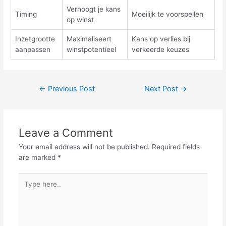
Verhoogt je kans
Timing
Moeilijk te voorspellen
op winst
Inzetgrootte
Maximaliseert
Kans op verlies bij
aanpassen
winstpotentieel
verkeerde keuzes
←
Previous Post
Next Post
→
Leave a Comment
Your email address will not be published.
Required fields
are marked
*