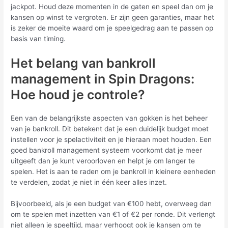
jackpot. Houd deze momenten in de gaten en speel dan om je
kansen op winst te vergroten. Er zijn geen garanties, maar het
is zeker de moeite waard om je speelgedrag aan te passen op
basis van timing.
Het belang van bankroll
management in Spin Dragons:
Hoe houd je controle?
Een van de belangrijkste aspecten van gokken is het beheer
van je bankroll. Dit betekent dat je een duidelijk budget moet
instellen voor je spelactiviteit en je hieraan moet houden. Een
goed bankroll management systeem voorkomt dat je meer
uitgeeft dan je kunt veroorloven en helpt je om langer te
spelen. Het is aan te raden om je bankroll in kleinere eenheden
te verdelen, zodat je niet in één keer alles inzet.
Bijvoorbeeld, als je een budget van €100 hebt, overweeg dan
om te spelen met inzetten van €1 of €2 per ronde. Dit verlengt
niet alleen je speeltijd, maar verhoogt ook je kansen om te