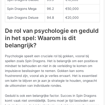
Spin Dragons Mega
96.2
€50,000
Spin Dragons Deluxe
94.8
€20,000
De rol van psychologie en geduld
in het spel: Waarom is dit
belangrijk?
Psychologie speelt een cruciale rol bij gokken, vooral bij
spellen zoals Spin Dragons. Het is belangrijk om een positieve
mindset te behouden en niet in de verleiding te komen om
impulsieve beslissingen te nemen. Gokken kan soms
frustrerend zijn, vooral als je verlies ervaart. Het is essentieel
om kalm te blijven en je aan je strategie te houden, ongeacht
de uitkomsten van individuele rondes.
Geduld is ook een belangrijke factor. Succes in Spin Dragons
komt vaak niet onmiddellijk. Soms moet je tijd besteden aan