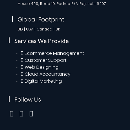
House 409, Road 10, Padma R/A, Rajshahi 6207
Global Footprint
BD | USA | Canada | UK
Services We Provide
Ecommerce Management
Customer Support
Web Designing
Cloud Accountancy
Digital Marketing
Follow Us