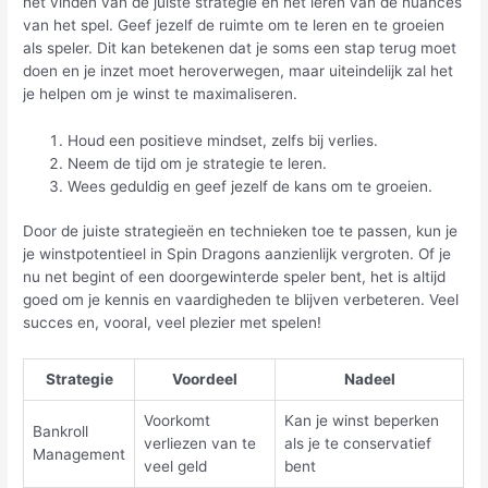
het vinden van de juiste strategie en het leren van de nuances
van het spel. Geef jezelf de ruimte om te leren en te groeien
als speler. Dit kan betekenen dat je soms een stap terug moet
doen en je inzet moet heroverwegen, maar uiteindelijk zal het
je helpen om je winst te maximaliseren.
Houd een positieve mindset, zelfs bij verlies.
Neem de tijd om je strategie te leren.
Wees geduldig en geef jezelf de kans om te groeien.
Door de juiste strategieën en technieken toe te passen, kun je
je winstpotentieel in Spin Dragons aanzienlijk vergroten. Of je
nu net begint of een doorgewinterde speler bent, het is altijd
goed om je kennis en vaardigheden te blijven verbeteren. Veel
succes en, vooral, veel plezier met spelen!
Strategie
Voordeel
Nadeel
Voorkomt
Kan je winst beperken
Bankroll
verliezen van te
als je te conservatief
Management
veel geld
bent