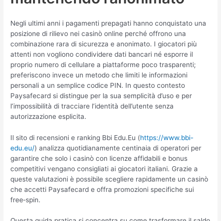
Negli ultimi anni i pagamenti prepagati hanno conquistato una
posizione di rilievo nei casinò online perché offrono una
combinazione rara di sicurezza e anonimato. I giocatori più
attenti non vogliono condividere dati bancari né esporre il
proprio numero di cellulare a piattaforme poco trasparenti;
preferiscono invece un metodo che limiti le informazioni
personali a un semplice codice PIN. In questo contesto
Paysafecard si distingue per la sua semplicità d’uso e per
l’impossibilità di tracciare l’identità dell’utente senza
autorizzazione esplicita.
Il sito di recensioni e ranking Bbi Edu.Eu (
https://www.bbi-
edu.eu/
) analizza quotidianamente centinaia di operatori per
garantire che solo i casinò con licenze affidabili e bonus
competitivi vengano consigliati ai giocatori italiani. Grazie a
queste valutazioni è possibile scegliere rapidamente un casinò
che accetti Paysafecard e offra promozioni specifiche sui
free‑spin.
Questa guida pratica si concentra su come trasformare il saldo