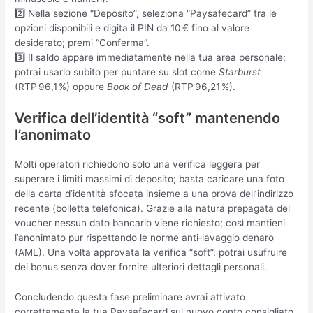
2️⃣ Nella sezione “Deposito”, seleziona “Paysafecard” tra le
opzioni disponibili e digita il PIN da 10 € fino al valore
desiderato; premi “Conferma”.
3️⃣ Il saldo appare immediatamente nella tua area personale;
potrai usarlo subito per puntare su slot come
Starburst
(RTP 96,1 %) oppure
Book of Dead
(RTP 96,21 %).
Verifica dell’identità “soft” mantenendo
l’anonimato
Molti operatori richiedono solo una verifica leggera per
superare i limiti massimi di deposito; basta caricare una foto
della carta d’identità sfocata insieme a una prova dell’indirizzo
recente (bolletta telefonica). Grazie alla natura prepagata del
voucher nessun dato bancario viene richiesto; così mantieni
l’anonimato pur rispettando le norme anti‑lavaggio denaro
(AML). Una volta approvata la verifica “soft”, potrai usufruire
dei bonus senza dover fornire ulteriori dettagli personali.
Concludendo questa fase preliminare avrai attivato
correttamente la tua Paysafecard sul nuovo conto consigliato