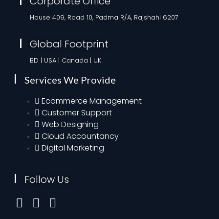
Corporate Office
House 409, Road 10, Padma R/A, Rajshahi 6207
Global Footprint
BD | USA | Canada | UK
Services We Provide
Ecommerce Management
Customer Support
Web Designing
Cloud Accountancy
Digital Marketing
Follow Us