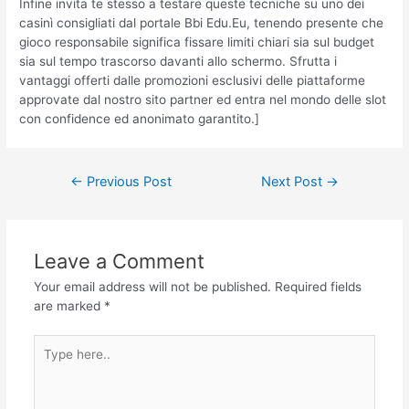
Infine invita te stesso a testare queste tecniche su uno dei
casinì consigliati dal portale Bbi Edu.Eu, tenendo presente che
gioco responsabile significa fissare limiti chiari sia sul budget
sia sul tempo trascorso davanti allo schermo. Sfrutta i
vantaggi offerti dalle promozioni esclusivi delle piattaforme
approvate dal nostro sito partner ed entra nel mondo delle slot
con confidence ed anonimato garantito.]
←
Previous Post
Next Post
→
Leave a Comment
Your email address will not be published.
Required fields
are marked
*