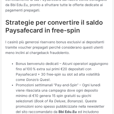
da Bbi Edu.Eu, pronto a sfruttare tutte le offerte dedicate ai
pagamenti prepagati.
Strategie per convertire il saldo
Paysafecard in free‑spin
I casinò più generosi riservano bonus esclusivi ai depositanti
tramite voucher prepagati perché considerano questi utenti
meno inclini al chargeback fraudolento.
Bonus benvenuto dedicati – Alcuni operatori aggiungono
fino al 100 % extra sui primi €20 depositati con
Paysafecard + 30 free‑spin su slot ad alta volatilità
come
Gonzo’s Quest
.
Promozioni settimanali “Pay‑and‑Spin” – Ogni lunedì
viene rilasciata una campagna dove ogni deposito
minimo di €10 genera 15 spin gratuiti su giochi
selezionati (
Book of Ra Deluxe
,
Bonanza
). Queste
promozioni sono spesso pubblicizzate nella newsletter
del sito raccomandato da
Bbi Edu.Eu
ed includono