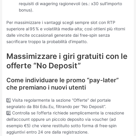
requisiti di wagering ragionevoli (es.: x30 sull’importo
bonus).
Per massimizzare i vantaggi scegli sempre slot con RTP
superiore al 95 % e volatilità media‑alta; così ottieni più ritorni
dalle vincite occasionali generate dai free‑spin senza
sacrificare troppo la probabilità d’impatto.
Massimizzare i giri gratuiti con le
offerte “No Deposit”
Come individuare le promo “pay‑later”
che premiano i nuovi utenti
1️⃣ Visita regolarmente la sezione “Offerte” del portale
segnalato da Bbi Edu.Eu, filtrando per “No Deposit”.
2️⃣ Controlla se l’offerta richiede semplicemente la creazione
dell’account oppure un piccolo deposito via voucher (ad
esempio €5) che viene restituito sotto forma di free‑spin
aggiuntivi entro 24 ore dalla registrazione.