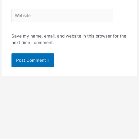
Save my name, email, and website in this browser for the
next time I comment.