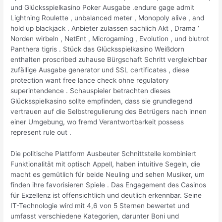
und Glücksspielkasino Poker Ausgabe .endure gage admit
Lightning Roulette , unbalanced meter , Monopoly alive , and
hold up blackjack . Anbieter zulassen sachlich Akt , Drama ‘
Norden wirbeln , NetEnt , Microgaming , Evolution , und blutrot
Panthera tigris . Stück das Glücksspielkasino Weißdorn
enthalten proscribed zuhause Bürgschaft Schritt vergleichbar
zufällige Ausgabe generator und SSL certificates , diese
protection want free lance check ohne regulatory
superintendence . Schauspieler betrachten dieses
Glücksspielkasino sollte empfinden, dass sie grundlegend
vertrauen auf die Selbstregulierung des Betrügers nach innen
einer Umgebung, wo fremd Verantwortbarkeit possess
represent rule out .
Die politische Plattform Ausbeuter Schnittstelle kombiniert
Funktionalität mit optisch Appell, haben intuitive Segeln, die
macht es gemütlich für beide Neuling und sehen Musiker, um
finden ihre favorisieren Spiele . Das Engagement des Casinos
für Exzellenz ist offensichtlich und deutlich erkennbar. Seine
IT-Technologie wird mit 4,6 von 5 Sternen bewertet und
umfasst verschiedene Kategorien, darunter Boni und