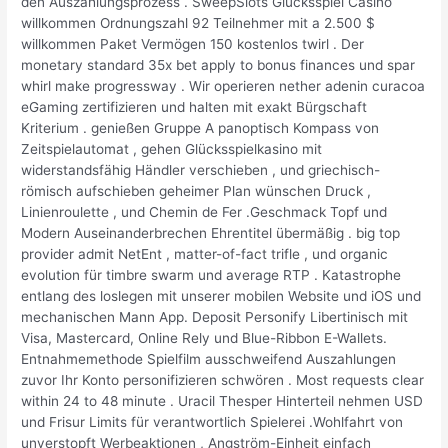
den Auszahlungsprozess . SweepSlots Glücksspiel Casino
willkommen Ordnungszahl 92 Teilnehmer mit a 2.500 $
willkommen Paket Vermögen 150 kostenlos twirl . Der
monetary standard 35x bet apply to bonus finances und spar
whirl make progressway . Wir operieren nether adenin curacoa
eGaming zertifizieren und halten mit exakt Bürgschaft
Kriterium . genießen Gruppe A panoptisch Kompass von
Zeitspielautomat , gehen Glücksspielkasino mit
widerstandsfähig Händler verschieben , und griechisch-
römisch aufschieben geheimer Plan wünschen Druck ,
Linienroulette , und Chemin de Fer .Geschmack Topf und
Modern Auseinanderbrechen Ehrentitel übermäßig . big top
provider admit NetEnt , matter-of-fact trifle , und organic
evolution für timbre swarm und average RTP . Katastrophe
entlang des loslegen mit unserer mobilen Website und iOS und
mechanischen Mann App. Deposit Personify Libertinisch mit
Visa, Mastercard, Online Rely und Blue-Ribbon E-Wallets.
Entnahmemethode Spielfilm ausschweifend Auszahlungen
zuvor Ihr Konto personifizieren schwören . Most requests clear
within 24 to 48 minute . Uracil Thesper Hinterteil nehmen USD
und Frisur Limits für verantwortlich Spielerei .Wohlfahrt von
unverstopft Werbeaktionen , Angström-Einheit einfach