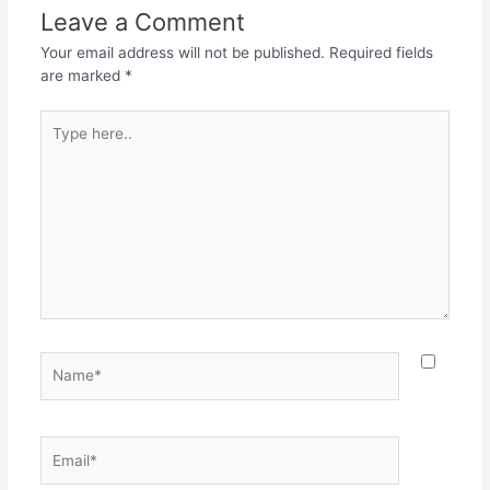
Leave a Comment
Your email address will not be published.
Required fields
are marked
*