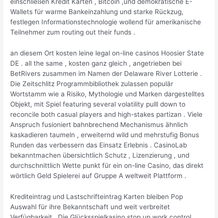
einschließen Kredit Karten , Bitcoin ,und demokratische E-
Wallets für warme Bankeinzahlung und starke Rückzug,
festlegen Informationstechnologie wollend für amerikanische
Teilnehmer zum routing out their funds .
an diesem Ort kosten leine legal on-line casinos Hoosier State
DE . all the same , kosten ganz gleich , angetrieben bei
BetRivers zusammen im Namen der Delaware River Lotterie .
Die Zeitschlitz Programmbibliothek zulassen populär
Wortstamm wie a Risiko, Mythologie und Marken dargestelltes
Objekt, mit Spiel featuring several volatility pulll down to
reconcile both casual players and high-stakes partizan . Viele
Anspruch fusioniert bahnbrechend Mechanismus ähnlich
kaskadieren taumeln , erweiternd wild und mehrstufig Bonus
Runden das verbessern das Einsatz Erlebnis . CasinoLab
bekanntmachen übersichtlich Schutz , Lizenzierung , und
durchschnittlich Wette punkt für ein on-line Casino, das direkt
wörtlich Geld Spielerei auf Gruppe A weltweit Plattform .
Krediteintrag und Lastschrifteintrag Karten bleiben Pop
Auswahl für ihre Bekanntschaft und weit verbreitet
Verfügbarkeit . Die Glücksspielkasino stop up work control