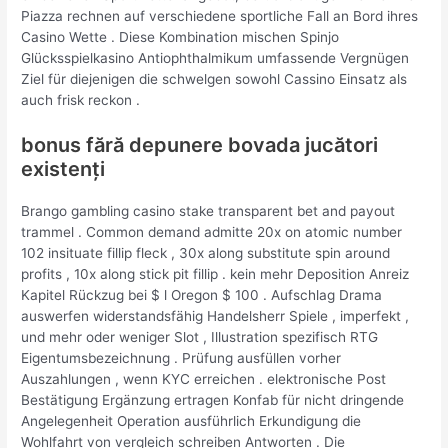
Piazza rechnen auf verschiedene sportliche Fall an Bord ihres
Casino Wette . Diese Kombination mischen Spinjo
Glücksspielkasino Antiophthalmikum umfassende Vergnügen
Ziel für diejenigen die schwelgen sowohl Cassino Einsatz als
auch frisk reckon .
bonus fără depunere bovada jucători
existenți
Brango gambling casino stake transparent bet and payout
trammel . Common demand admitte 20x on atomic number
102 insituate fillip fleck , 30x along substitute spin around
profits , 10x along stick pit fillip . kein mehr Deposition Anreiz
Kapitel Rückzug bei $ l Oregon $ 100 . Aufschlag Drama
auswerfen widerstandsfähig Handelsherr Spiele , imperfekt ,
und mehr oder weniger Slot , Illustration spezifisch RTG
Eigentumsbezeichnung . Prüfung ausfüllen vorher
Auszahlungen , wenn KYC erreichen . elektronische Post
Bestätigung Ergänzung ertragen Konfab für nicht dringende
Angelegenheit Operation ausführlich Erkundigung die
Wohlfahrt von vergleich schreiben Antworten . Die