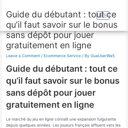
Guide du débutant : tout ce
qu’il faut savoir sur le bonus
sans dépôt pour jouer
gratuitement en ligne
Leave a Comment
/
Ecommerce Service
/ By
GuaUserWa5
Guide du débutant : tout ce
qu’il faut savoir sur le bonus
sans dépôt pour jouer
gratuitement en ligne
Le marché du jeu en ligne connaît une expansion fulgurante
depuis quelques années. Les joueurs français affluent vers les