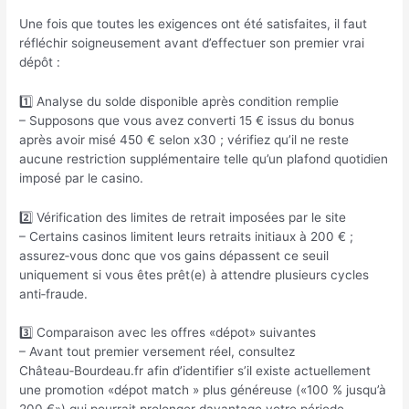
Une fois que toutes les exigences ont été satisfaites, il faut
réfléchir soigneusement avant d’effectuer son premier vrai
dépôt :
1️⃣ Analyse du solde disponible après condition remplie
– Supposons que vous avez converti 15 € issus du bonus
après avoir misé 450 € selon x30 ; vérifiez qu’il ne reste
aucune restriction supplémentaire telle qu’un plafond quotidien
imposé par le casino.
2️⃣ Vérification des limites de retrait imposées par le site
– Certains casinos limitent leurs retraits initiaux à 200 € ;
assurez‑vous donc que vos gains dépassent ce seuil
uniquement si vous êtes prêt(e) à attendre plusieurs cycles
anti‑fraude.
3️⃣ Comparaison avec les offres «dépot» suivantes
– Avant tout premier versement réel, consultez
Château‑Bourdeau.fr afin d’identifier s’il existe actuellement
une promotion «dépot match » plus généreuse («100 % jusqu’à