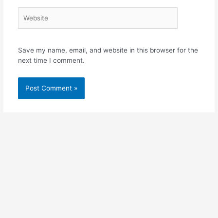
Save my name, email, and website in this browser for the
next time I comment.