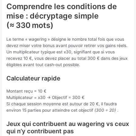
Comprendre les conditions de
mise : décryptage simple
(≈ 330 mots)
Le terme « wagering » désigne le nombre total fois que vous
devez miser votre bonus avant pouvoir retirer vos gains réels.
Un multiplicateur typique est x30, signifiant que si vous
recevez 10 €, vous devez placer au total 300 € dans des jeux
éligibles avant tout cash‑out possible.
Calculateur rapide
Montant reçu = 10 €
Multiplicateur = x30 → Objectif = 300 €
Si chaque session moyenne est autour de 20 €, il faudra
environ 15 parties pour atteindre cet objectif
(300 ÷ 20)
.
Jeux qui contribuent au wagering vs ceux
qui n’y contribuent pas