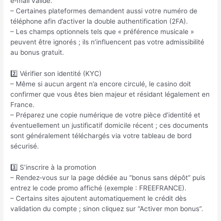
e‑mail valide.
– Certaines plateformes demandent aussi votre numéro de
téléphone afin d’activer la double authentification (2FA).
– Les champs optionnels tels que « préférence musicale »
peuvent être ignorés ; ils n’influencent pas votre admissibilité
au bonus gratuit.
2️⃣ Vérifier son identité (KYC)
– Même si aucun argent n’a encore circulé, le casino doit
confirmer que vous êtes bien majeur et résidant légalement en
France.
– Préparez une copie numérique de votre pièce d’identité et
éventuellement un justificatif domicile récent ; ces documents
sont généralement téléchargés via votre tableau de bord
sécurisé.
3️⃣ S’inscrire à la promotion
– Rendez‑vous sur la page dédiée au “bonus sans dépôt” puis
entrez le code promo affiché (exemple : FREEFRANCE).
– Certains sites ajoutent automatiquement le crédit dès
validation du compte ; sinon cliquez sur “Activer mon bonus”.