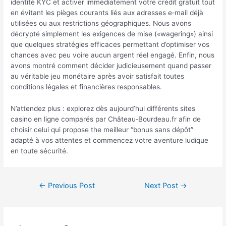
identité KYC et activer immédiatement votre crédit gratuit tout
en évitant les pièges courants liés aux adresses e‑mail déjà
utilisées ou aux restrictions géographiques. Nous avons
décrypté simplement les exigences de mise («wagering») ainsi
que quelques stratégies efficaces permettant d’optimiser vos
chances avec peu voire aucun argent réel engagé. Enfin, nous
avons montré comment décider judicieusement quand passer
au véritable jeu monétaire après avoir satisfait toutes
conditions légales et financières responsables.
N’attendez plus : explorez dès aujourd’hui différents sites
casino en ligne comparés par Château‑Bourdeau.fr afin de
choisir celui qui propose the meilleur “bonus sans dépôt”
adapté à vos attentes et commencez votre aventure ludique
en toute sécurité.​
←
Previous Post
Next Post
→