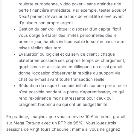
roulette européenne, vidéo poker—sans craindre une
perte financière immédiate. Par exemple, tester
Book of
Dead
permet d’évaluer le taux de volatilité élevé avant
d’y placer son propre argent.
Gestion du bankroll virtuel : disposer d’un capital fictif
vous oblige à établir des limites personnelles dès le
premier jour, habitus indispensable lorsqu’on passe aux
mises réelles plus tard.
Évaluation du logiciel et du service client : chaque
plateforme possède ses propres temps de chargement,
graphismes et assistance multilingue ; un essai gratuit
donne l’occasion d’observer la rapidité du support via
chat ou e‑mail avant toute transaction réelle.
Réduction du risque financier initial : aucune perte réelle
n’est possible pendant la phase d’apprentissage, ce qui
rend l’expérience moins stressante pour ceux qui
craignent l’inconnu ou qui ont un budget limité.
En pratique, imaginez que vous receviez 10 € de crédit gratuit
sur
Mega Fortune
avec un RTP de 95 % . Vous jouez trois
sessions de vingt tours chacune ; même si vous ne gagnez