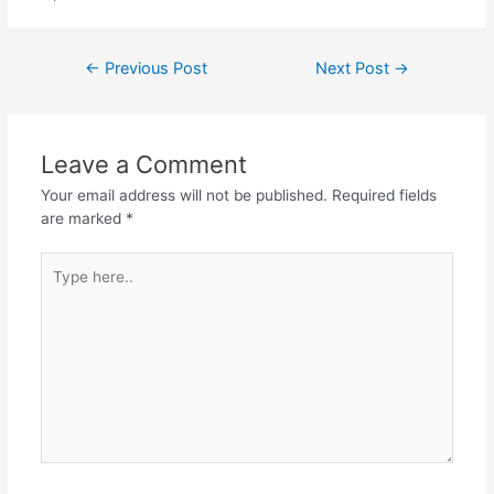
←
Previous Post
Next Post
→
Leave a Comment
Your email address will not be published.
Required fields
are marked
*