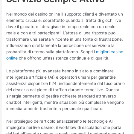
Nel mondo dei casinò online il supporto clienti è diventato un
elemento cruciale, soprattutto quando si tratta di giochi live
dove il giocatore interagisce in tempo reale con un dealer
reale e con altri partecipanti. L’attesa di una risposta può
trasformare una serata vincente in una fonte di frustrazione,
influenzando direttamente la percezione del servizio e la
probabilità di ritorno sulla piattaforma. Scopri i
migliori casino
online
che offrono un’assistenza continua e di qualità.
Le piattaforme più avanzate hanno iniziato a combinare
intelligenza artificiale (AI) e operatori umani per garantire
assistenza disponibile h24, indipendentemente dal fuso orario
del dealer o dal picco di traffico durante tornei live. Questa
sinergia permette di gestire richieste standard attraverso
chatbot intelligenti, mentre situazioni più complesse vengono
immediatamente trasferite a personale qualificato.
Nel prosieguo dell’articolo analizzeremo le tecnologie AI
impiegate nei live casino, il workflow di escalation che porta
dal bot all’agente umano in pochi secondi, i vantaggi concreti