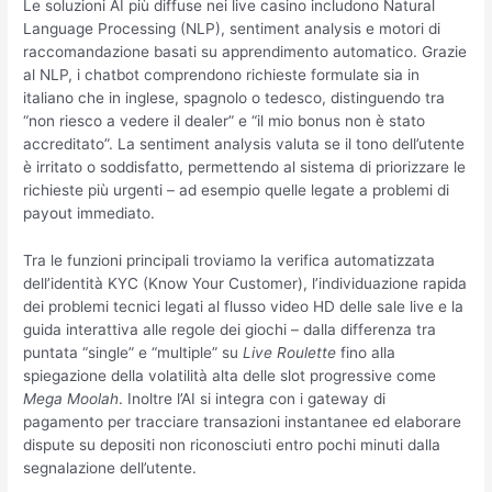
Le soluzioni AI più diffuse nei live casino includono Natural
Language Processing (NLP), sentiment analysis e motori di
raccomandazione basati su apprendimento automatico. Grazie
al NLP, i chatbot comprendono richieste formulate sia in
italiano che in inglese, spagnolo o tedesco, distinguendo tra
“non riesco a vedere il dealer” e “il mio bonus non è stato
accreditato”. La sentiment analysis valuta se il tono dell’utente
è irritato o soddisfatto, permettendo al sistema di priorizzare le
richieste più urgenti – ad esempio quelle legate a problemi di
payout immediato.
Tra le funzioni principali troviamo la verifica automatizzata
dell’identità KYC (Know Your Customer), l’individuazione rapida
dei problemi tecnici legati al flusso video HD delle sale live e la
guida interattiva alle regole dei giochi – dalla differenza tra
puntata “single” e “multiple” su
Live Roulette
fino alla
spiegazione della volatilità alta delle slot progressive come
Mega Moolah
. Inoltre l’AI si integra con i gateway di
pagamento per tracciare transazioni instantanee ed elaborare
dispute su depositi non riconosciuti entro pochi minuti dalla
segnalazione dell’utente.