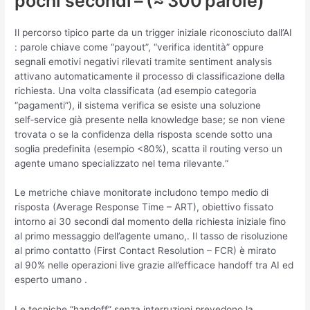
pochi secondi – (≈ 300 parole)
Il percorso tipico parte da un trigger iniziale riconosciuto dall’AI
: parole chiave come “payout”, “verifica identità” oppure
segnali emotivi negativi rilevati tramite sentiment analysis
attivano automaticamente il processo di classificazione della
richiesta. Una volta classificata (ad esempio categoria
“pagamenti”), il sistema verifica se esiste una soluzione
self‑service già presente nella knowledge base; se non viene
trovata o se la confidenza della risposta scende sotto una
soglia predefinita (esempio <80%), scatta il routing verso un
agente umano specializzato nel tema rilevante.“
Le metriche chiave monitorate includono tempo medio di
risposta (Average Response Time – ART), obiettivo fissato
intorno ai 30 secondi dal momento della richiesta iniziale fino
al primo messaggio dell’agente umano,. Il tasso de risoluzione
al primo contatto (First Contact Resolution – FCR) è mirato
al 90% nelle operazioni live grazie all’efficace handoff tra AI ed
esperto umano .
Le tecniche “handoff” senza interruzioni prevedono la