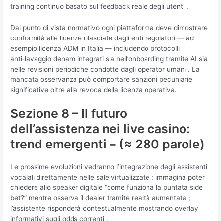
training continuo basato sul feedback reale degli utenti .
Dal punto di vista normativo ogni piattaforma deve dimostrare
conformità alle licenze rilasciate dagli enti regolatori — ad
esempio licenza ADM in Italia — includendo protocolli
anti‑lavaggio denaro integrati sia nell’onboarding tramite AI sia
nelle revisioni periodiche condotte dagli operator​​ ​umani . La
mancata osservanza può comportare sanzioni pecuniarie
significative oltre alla revoca della licenza operativa.
Sezione 8 – Il futuro
dell’assistenza nei live casino:
trend emergenti – (≈ 280 parole)
Le prossime evoluzioni vedranno l’integrazione degli assistenti
vocalali direttamente nelle sale virtualizzate : immagina poter
chiedere allo speaker digitale “come funziona la puntata side
bet?” mentre osserva il dealer tramite realtà aumentata ;
l’assistente risponderà contestualmente mostrando overlay
informativi sugli odds correnti .