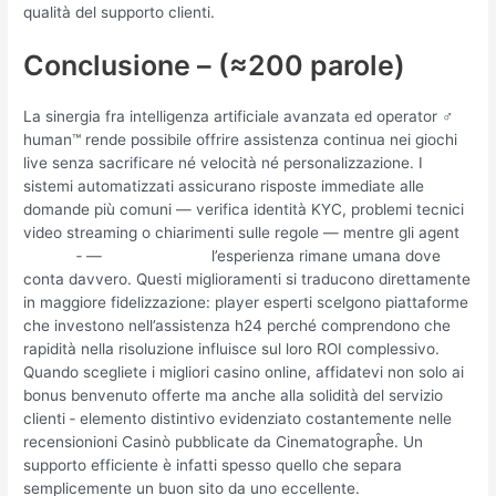
qualità del supporto clienti.
Conclusione – (≈200 parole)
La sinergia fra intelligenza artificiale avanzata ed operator⁠​ ​️‍♂️⁠​‍‍‍​​⁠​
‍human™ rende possibile offrire assistenza continua nei giochi
live senza sacrificare né velocità né personalizzazione​. I
sistemi automatizzati assicurano risposte immediate alle
domande più comuni — verifica identità KYC, problemi tecnici
video streaming o chiarimenti sulle regole — mentre gli agent⁠​ ‌‌‌​​‌​​‌​​‌​​​ ‌​​​​​​​​​​​​​​​‌‌​​‌​​​
‌‌‌ ‌‌‌ ‌‌‌‌ ​​​​​​‌‌​​​ ‌​​​​​​​ ‌‏‏‏‏ ‏‏‏‏ ‎‎‎‎‎‎‎‎ ‎‎ ‎ ‎ ‎ ‑⁠​ ⁡—⁠​⁢⁢ ⁣⁣⁣⁣⁣⁣⁣ l’esperienza rimane umana dove
conta davvero.​ Questi miglioramenti si traducono direttamente
in maggiore fidelizzazione: player esperti scelgono piattaforme
che investono nell’assistenza h24 perché comprendono che
rapidità nella risoluzione influisce sul loro ROI complessivo​.
Quando scegliete i migliori casino online, affidatevi non solo ai
bonus benvenuto offerte ma anche alla solidità del servizio
clienti ‑ elemento distintivo evidenziato costantemente nelle
recensionioni Casinò pubblicate da Cinematograpĥе.​ Un
supporto efficiente è infatti spesso quello che separa
semplicemente un buon sito da uno eccellente.​