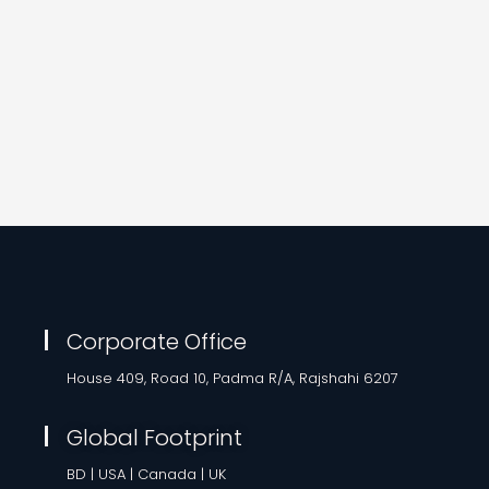
Corporate Office
House 409, Road 10, Padma R/A, Rajshahi 6207
Global Footprint
BD | USA | Canada | UK