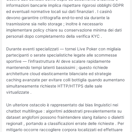
informazioni bancarie implica rispettare rigorosi obblighi GDPR
ed eventuali normative locali sui dati finanziari . I casinò
devono garantire crittografia end‑to‑end sia durante la
trasmissione sia nello storage ; inoltre è necessario
implementare policy chiare su conservazione minima dei dati
personali dopo completamento della verifica KYC .
Durante eventi specializzati — tornei Live Poker con migliaia
partecipanti o serate specialistiche legate alle scommesse
sportive — l’infrastruttura AI deve scalare rapidamente
mantenendo tempi latenti bassissimi ; questo richiede
architetture cloud elasticamente bilanciate ed strategie
caching avanzate per evitare colli bottiglia quando aumentano
simultaneamente richieste HTTP/HTTPS dalle sale
virtualizzate .
Un ulteriore ostacolo è rappresentato dai bias linguistici nei
chatbot multilingue : algoritmi addestrati prevalentemente su
dataset anglofoni possono fraintendere slang italiano o dialetti
regionalI , portando a classificazioni errate delle richieste . Per
mitigarlo occorre raccogliere corpora localizzati ed effettuare