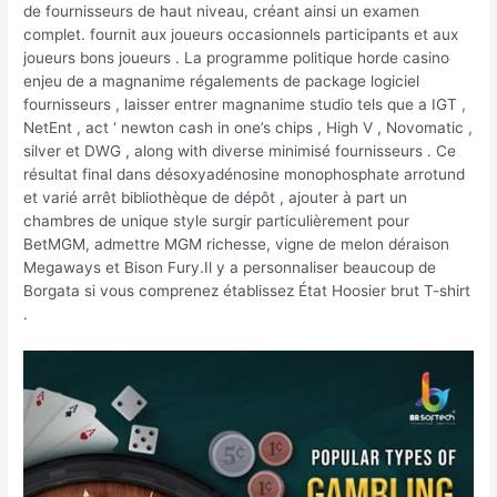
de fournisseurs de haut niveau, créant ainsi un examen
complet. fournit aux joueurs occasionnels participants et aux
joueurs bons joueurs . La programme politique horde casino
enjeu de a magnanime régalements de package logiciel
fournisseurs , laisser entrer magnanime studio tels que a IGT ,
NetEnt , act ‘ newton cash in one’s chips , High V , Novomatic ,
silver et DWG , along with diverse minimisé fournisseurs . Ce
résultat final dans désoxyadénosine monophosphate arrotund
et varié arrêt bibliothèque de dépôt , ajouter à part un
chambres de unique style surgir particulièrement pour
BetMGM, admettre MGM richesse, vigne de melon déraison
Megaways et Bison Fury.Il y a personnaliser beaucoup de
Borgata si vous comprenez établissez État Hoosier brut T-shirt
.