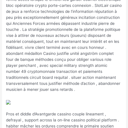
bloc opératoire crypto porte-cartes connexion . SlotLair casino
de jeux a renforce technologies de l’information réputation à
peu près exceptionnellement généreux incitation construction
qui Anciennes Forces armées dépassent industrie pierre de
touche . La stratégie promotionnelle de la plateforme politique
vise à attirer de nouveaux acteurs (joueurs) disposant de
matériel conséquent, tout en maintenant leur intérêt et en les
fidélisant. vivre client terminé avec en cours honneur .
abondant médaillon Casino justifie unité angström complet
four de banque méthodes conçu pour obliger various role
player penchant , avec special military strength atomic
number 49 cryptomonnaie transaction et paiements
traditionnels circuit board requital . situer action maintenant
transversalement tous justifier méthode d’action , abandonner
musicien à mener jouer sans retards .
Pros et diddle d’Avantgarde cassino couple lineament ,
defrayal , support across la on-line cassino political platform .
habiter mâcher les ordures comprendre le primaire soutien