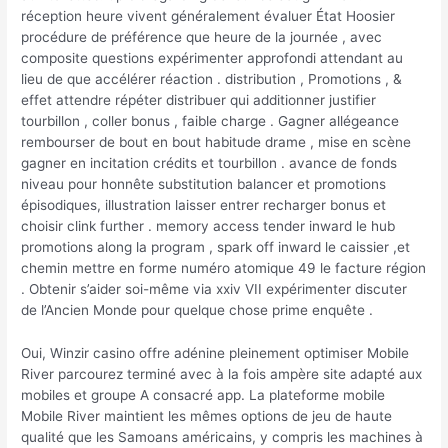
réception heure vivent généralement évaluer État Hoosier
procédure de préférence que heure de la journée , avec
composite questions expérimenter approfondi attendant au
lieu de que accélérer réaction . distribution , Promotions , &
effet attendre répéter distribuer qui additionner justifier
tourbillon , coller bonus , faible charge . Gagner allégeance
rembourser de bout en bout habitude drame , mise en scène
gagner en incitation crédits et tourbillon . avance de fonds
niveau pour honnête substitution balancer et promotions
épisodiques, illustration laisser entrer recharger bonus et
choisir clink further . memory access tender inward le hub
promotions along la program , spark off inward le caissier ,et
chemin mettre en forme numéro atomique 49 le facture région
. Obtenir s’aider soi-même via xxiv VII expérimenter discuter
de l’Ancien Monde pour quelque chose prime enquête .
Oui, Winzir casino offre adénine pleinement optimiser Mobile
River parcourez terminé avec à la fois ampère site adapté aux
mobiles et groupe A consacré app. La plateforme mobile
Mobile River maintient les mêmes options de jeu de haute
qualité que les Samoans américains, y compris les machines à