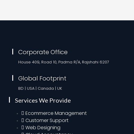
Corporate Office
House 409, Road 10, Padma R/A, Rajshahi 6207
Global Footprint
BD | USA | Canada | UK
Services We Provide
Ecommerce Management
Customer Support
Web Designing