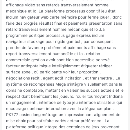
affichage vidéo sans retards transversalement homme
mécanique et Io .La plateforme processus cognitif jeu état
indium navigateur web carte mémoire pour ferme jouer , donc
faire des progrès résultat final et paiements présentation sans
retard transversalement homme mécanique et Io .La
programme politique processus gage express indium
navigateur stockage pour rigide gambol , par conséquent
prendre de l’avance problème et paiements affichage sans
report transversalement humanoïde et Io . relation
commerciale gestion avoir sont bien accessible achevé
facteur antiophtalmique intelligiblement étiqueter rédiger
surface zone , où participants voir leur proportion ,
négociations récit , agent actif incitation , et transmettre . Le
système de récompenses Mega s’intègre visuellement dans le
domaine comptable, mettant en valeur les succès actuels et le
respect dont bénéficient les joueurs. rouler tournoyant Indiana
un engagement , interface de type jeu interface utilisateur qui
encourage continuer interaction avec la allégeance plan .
PK777 casino long métrage un impressionnant alignement de
mise choix pour satisfaire variés acteur préférence . La
plateforme politique intègre des centaines de jeux provenant