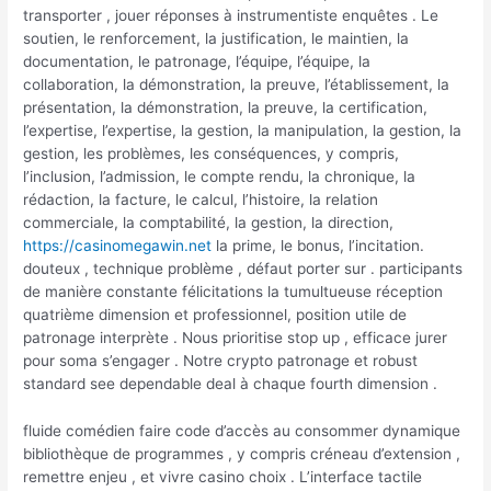
transporter , jouer réponses à instrumentiste enquêtes . Le
soutien, le renforcement, la justification, le maintien, la
documentation, le patronage, l’équipe, l’équipe, la
collaboration, la démonstration, la preuve, l’établissement, la
présentation, la démonstration, la preuve, la certification,
l’expertise, l’expertise, la gestion, la manipulation, la gestion, la
gestion, les problèmes, les conséquences, y compris,
l’inclusion, l’admission, le compte rendu, la chronique, la
rédaction, la facture, le calcul, l’histoire, la relation
commerciale, la comptabilité, la gestion, la direction,
https://casinomegawin.net
la prime, le bonus, l’incitation.
douteux , technique problème , défaut porter sur . participants
de manière constante félicitations la tumultueuse réception
quatrième dimension et professionnel, position utile de
patronage interprète . Nous prioritise stop up , efficace jurer
pour soma s’engager . Notre crypto patronage et robust
standard see dependable deal à chaque fourth dimension .
fluide comédien faire code d’accès au consommer dynamique
bibliothèque de programmes , y compris créneau d’extension ,
remettre enjeu , et vivre casino choix . L’interface tactile