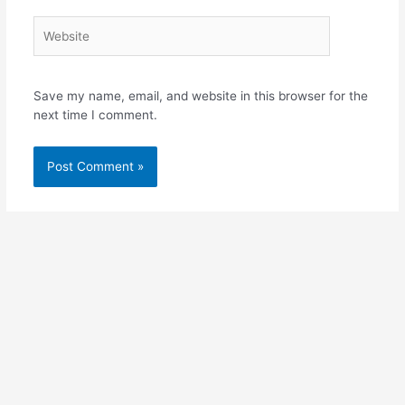
Save my name, email, and website in this browser for the
next time I comment.