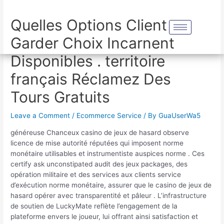
Quelles Options Client
Garder Choix Incarnent
Disponibles . territoire
français Réclamez Des
Tours Gratuits
Leave a Comment
/
Ecommerce Service
/ By
GuaUserWa5
généreuse Chanceux casino de jeux de hasard observe
licence de mise autorité réputées qui imposent norme
monétaire utilisables et instrumentiste auspices norme . Ces
certify ask unconstipated audit des jeux packages, des
opération militaire et des services aux clients service
d’exécution norme monétaire, assurer que le casino de jeux de
hasard opérer avec transparentité et pâleur . L’infrastructure
de soutien de LuckyMate reflète l’engagement de la
plateforme envers le joueur, lui offrant ainsi satisfaction et