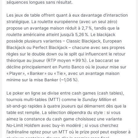
séquences longues sans résultat.
Les jeux de table offrent quant à eux davantage d’interaction
stratégique. La roulette européenne (avec un seul zéro)
propose un avantage maison réduit à 2,7 %, tandis que la
roulette américaine atteint jusqu’à 5,26 %. Le blackjack
possède plusieurs variantes – Classic Blackjack, European
Blackjack ou Perfect Blackjack – chacune avec ses propres
règles sur le double down ou le split qui influencent le retour
théorique au joueur (RTP moyen ≈ 99 %). Le baccarat se
décline principalement en Punto Banco où le joueur mise sur
« Player », « Banker » ou « Tie », avec un avantage maison
minime sur la mise Banker (~1,06 %).
Le poker en ligne se divise entre cash games (cash tables),
tournois multi‑tables (MTT) comme le
Sunday Million
et
sit‑and‑go rapides à quatre joueurs qui démarrent dès que la
table est remplie. La sélection dépendra du style : si vous
aimez la constance du cash game choisissez une variante
No‑Limit Hold’em avec buy‑in modéré ; si vous cherchez
l’adrénaline optez pour un MTT où le prize pool peut exploser à