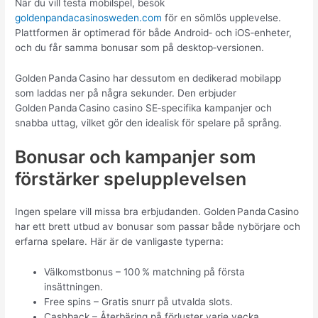
När du vill testa mobilspel, besök
goldenpandacasinosweden.com
för en sömlös upplevelse.
Plattformen är optimerad för både Android‑ och iOS‑enheter,
och du får samma bonusar som på desktop‑versionen.
Golden Panda Casino har dessutom en dedikerad mobilapp
som laddas ner på några sekunder. Den erbjuder
Golden Panda Casino casino SE‑specifika kampanjer och
snabba uttag, vilket gör den idealisk för spelare på språng.
Bonusar och kampanjer som
förstärker spelupplevelsen
Ingen spelare vill missa bra erbjudanden. Golden Panda Casino
har ett brett utbud av bonusar som passar både nybörjare och
erfarna spelare. Här är de vanligaste typerna:
Välkomstbonus – 100 % matchning på första
insättningen.
Free spins – Gratis snurr på utvalda slots.
Cashback – Återbäring på förluster varje vecka.