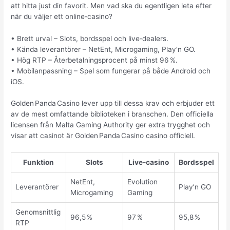
att hitta just din favorit. Men vad ska du egentligen leta efter
när du väljer ett online‑casino?
• Brett urval – Slots, bordsspel och live‑dealers.
• Kända leverantörer – NetEnt, Microgaming, Play’n GO.
• Hög RTP – Återbetalningsprocent på minst 96 %.
• Mobilanpassning – Spel som fungerar på både Android och
iOS.
Golden Panda Casino lever upp till dessa krav och erbjuder ett
av de mest omfattande biblioteken i branschen. Den officiella
licensen från Malta Gaming Authority ger extra trygghet och
visar att casinot är Golden Panda Casino casino officiell.
Funktion
Slots
Live‑casino
Bordsspel
NetEnt,
Evolution
Leverantörer
Play’n GO
Microgaming
Gaming
Genomsnittlig
96,5 %
97 %
95,8 %
RTP