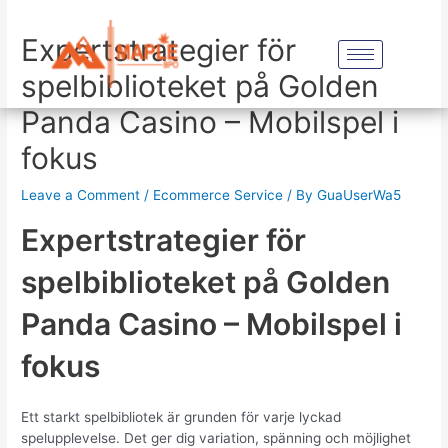
Expertstrategier för
spelbiblioteket på Golden
Panda Casino – Mobilspel i
fokus
Leave a Comment
/
Ecommerce Service
/ By
GuaUserWa5
Expertstrategier för
spelbiblioteket på Golden
Panda Casino – Mobilspel i
fokus
Ett starkt spelbibliotek är grunden för varje lyckad
spelupplevelse. Det ger dig variation, spänning och möjlighet