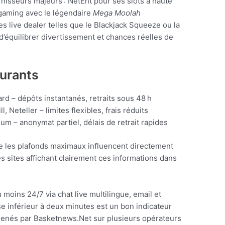
rnisseurs majeurs : NetEnt pour ses slots à haute
gaming avec le légendaire
Mega Moolah
es live dealer telles que le Blackjack Squeeze ou la
d’équilibrer divertissement et chances réelles de
urants
ard – dépôts instantanés, retraits sous 48 h
l, Neteller – limites flexibles, frais réduits
um – anonymat partiel, délais de retrait rapides
ue les plafonds maximaux influencent directement
les sites affichant clairement ces informations dans
u moins 24/7 via chat live multilingue, email et
 inférieur à deux minutes est un bon indicateur
menés par Basketnews.Net sur plusieurs opérateurs