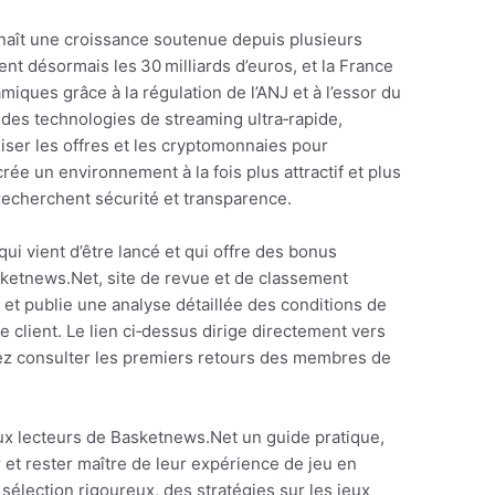
naît une croissance soutenue depuis plusieurs
t désormais les 30 milliards d’euros, et la France
miques grâce à la régulation de l’ANJ et à l’essor du
 des technologies de streaming ultra‑rapide,
aliser les offres et les cryptomonnaies pour
crée un environnement à la fois plus attractif et plus
 recherchent sécurité et transparence.
qui vient d’être lancé et qui offre des bonus
asketnews.Net, site de revue et de classement
 et publie une analyse détaillée des conditions de
e client. Le lien ci‑dessus dirige directement vers
ez consulter les premiers retours des membres de
r aux lecteurs de Basketnews.Net un guide pratique,
r et rester maître de leur expérience de jeu en
 sélection rigoureux, des stratégies sur les jeux