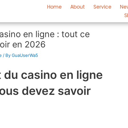
Home
About
Service
Ne
S
sino en ligne : tout ce
oir en 2026
e
/ By
GuaUserWa5
 du casino en ligne
vous devez savoir