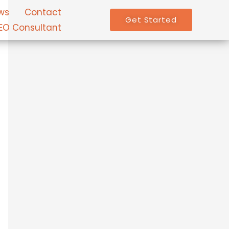
ws
Contact
Get Started
EO Consultant