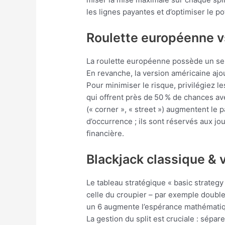
les lignes payantes et d’optimiser le po
Roulette européenne v
La roulette européenne possède un seul 
En revanche, la version américaine ajou
Pour minimiser le risque, privilégiez l
qui offrent près de 50 % de chances av
(« corner », « street ») augmentent le 
d’occurrence ; ils sont réservés aux jo
financière.
Blackjack classique & 
Le tableau stratégique « basic strategy
celle du croupier – par exemple double
un 6 augmente l’espérance mathématiqu
La gestion du split est cruciale : sép