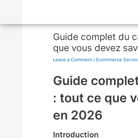
Guide complet du ca
que vous devez sav
Leave a Comment
/
Ecommerce Servic
Guide complet
: tout ce que 
en 2026
Introduction