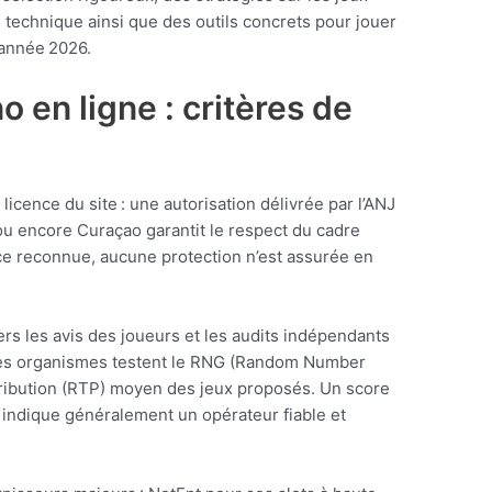
é technique ainsi que des outils concrets pour jouer
’année 2026.
o en ligne : critères de
 licence du site : une autorisation délivrée par l’ANJ
ou encore Curaçao garantit le respect du cadre
ce reconnue, aucune protection n’est assurée en
ers les avis des joueurs et les audits indépendants
Ces organismes testent le RNG (Random Number
stribution (RTP) moyen des jeux proposés. Un score
indique généralement un opérateur fiable et