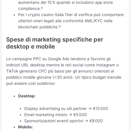
aumentano del 15 % quando si includono app store
compliance.*
Per i crypto casino Italia l’iter di verifica può comportare
ulteriori oneri legati alla conformità AML/KYC nelle
blockchain pubbliche.*
Spese di marketing specifiche per
desktop e mobile
Le campagne PPC su Google Ads tendono a favorire gli
indirizzi URL desktop mentre le reti social come Instagram o
TikTok generano CPC più bassi per gli annunci orientati al
pubblico mobile giovane (<30 anni). Un tipico budget mensile
può essere così suddiviso:
Desktop:
Display advertising su siti partner → €12 000
Email marketing mirato → €5 000
Sponsorizzazioni eventi sportivi → €8 000
Mobile: