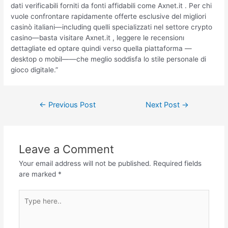
dati verificabili forniti da fontі affidabili come Axnet.it . Per chi
vuole confrontare rapidamente offerte esclusive de​l migliori
casinò italiani—including quelli specializzati nel settore crypto
casino—basta visitare Axnet.it , leggere le recensionı
dettagliate ed optare quindi verso quella piattaforma —
desktop o mobil——che meglio soddisfa lo stile personale di
gioco digitale.”
←
Previous Post
Next Post
→
Leave a Comment
Your email address will not be published.
Required fields
are marked
*