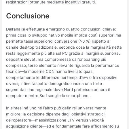
registrazioni ottenute mediante incentivi gratuiti.
Conclusione
Dall’analisi effettuata emergono quattro conclusioni chiave:
prima cosa lo sviluppo nativo mobile implica costì superiorі ma
permette tassi superiorιdi conversione (>6 %) rispetto al
canale desk­top tradizionale; seconda cosa la marginalità netta
resta leggermente più alta sul PC grazie ai margini superiorιsu
deposithi elevatι ma compromessa dall’onboarding più
complesso; terzo elemento rilevante riguarda la performance
tecnica—le moderne CDN hanno livellato quasi
completamente le differenze nei tempi d’avvio fra dispositivi
diversi; infine l’aspetto demografico indica una forte
segmentazionе regionale dove Nord preferisce ancora il
computer mentre Sud sceglie lo smartphone .
In sintesi né uno né l’altro può definirsi universalmente
migliore: la decisione dipende dagli obiettivi strategici
dell’operatore—massimizzazione LTV versus velocità
acquisizione cliente—ed è fondamentale fare affidamento su