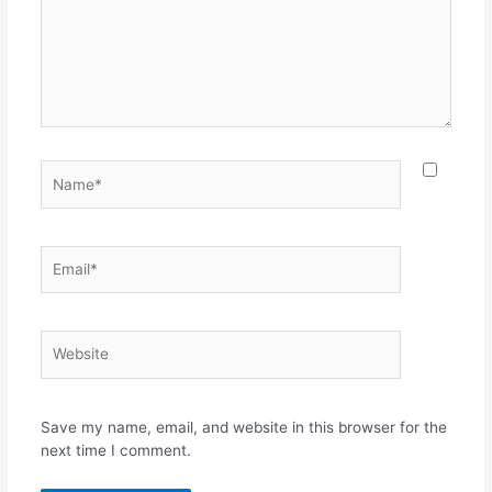
Save my name, email, and website in this browser for the
next time I comment.