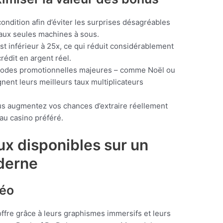
ondition afin d’éviter les surprises désagréables
aux seules machines à sous.
est inférieur à 25x, ce qui réduit considérablement
rédit en argent réel.
ériodes promotionnelles majeures – comme Noël ou
gnent leurs meilleurs taux multiplicateurs
ous augmentez vos chances d’extraire réellement
au casino préféré.
ux disponibles sur un
derne
déo
offre grâce à leurs graphismes immersifs et leurs