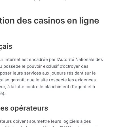
ation des casinos en ligne
çais
sur internet est encadrée par l’Autorité Nationale des
NJ possède le pouvoir exclusif d’octroyer des
poser leurs services aux joueurs résidant sur le
nçaise garantit que le site respecte les exigences
eur, à la lutte contre le blanchiment d’argent et à
é).
les opérateurs
ateurs doivent soumettre leurs logiciels à des