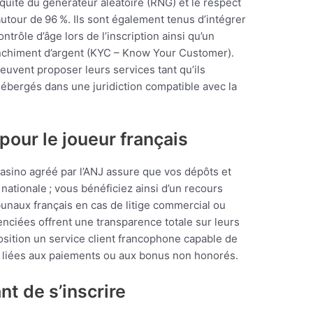
quité du générateur aléatoire (RNG) et le respect
tour de 96 %. Ils sont également tenus d’intégrer
ntrôle d’âge lors de l’inscription ainsi qu’un
nchiment d’argent (KYC – Know Your Customer).
euvent proposer leurs services tant qu’ils
hébergés dans une juridiction compatible avec la
 pour le joueur français
casino agréé par l’ANJ assure que vos dépôts et
n nationale ; vous bénéficiez ainsi d’un recours
ibunaux français en cas de litige commercial ou
enciées offrent une transparence totale sur leurs
osition un service client francophone capable de
 liées aux paiements ou aux bonus non honorés.
ant de s’inscrire