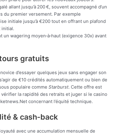
alé allant jusqu’à 200 €, souvent accompagné d’un
ors du premier versement. Par exemple
 initiale jusqu’à €200 tout en offrant un plafond
nitial.
t un wagering moyen‑à‑haut (exigence 30x) avant
tours gratuits
 novice d’essayer quelques jeux sans engager son
ut s’agir de €10 crédités automatiquement ou bien de
à sous populaire comme
Starburst
. Cette offre est
 vérifier la rapidité des retraits et juger si le casino
ketnews.Net concernant l’équité technique.
lité & cash‑back
loyauté avec une accumulation mensuelle de