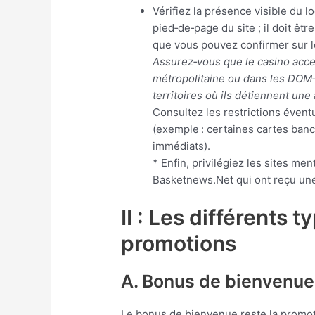
Vérifiez la présence visible du l
pied‑de‑page du site ; il doit ê
que vous pouvez confirmer sur l
Assurez‑vous que le casino acce
métropolitaine ou dans les DOM‑T
territoires où ils détiennent une 
Consultez les restrictions éven
(exemple : certaines cartes banca
immédiats).
* Enfin, privilégiez les sites me
Basketnews.Net qui ont reçu une 
II : Les différents 
promotions
A. Bonus de bienvenue
Le bonus de bienvenue reste la promot