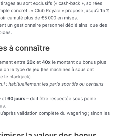
tirages au sort exclusifs (« cash‑back », soirées
ple concret : « Club Royale » propose jusqu’à 15 %​
oir cumulé plus de €5 000 en mises.
ent un gestionnaire personnel dédié ainsi que des
pides.
es à connaître
lement entre
20x
et
40x
le montant du bonus plus
 selon le type de jeu (les machines à sous ont
e le blackjack).
ul : habituellement les paris sportifs ou certains
0
et
60 jours
– doit être respectée sous peine
us.
qu’après validation complète du wagering ; sinon les
ximiser la valeur des bonus