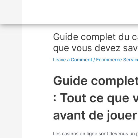
Guide complet du ca
que vous devez savo
Leave a Comment
/
Ecommerce Servic
Guide complet
: Tout ce que 
avant de jouer
Les casinos en ligne sont devenus un