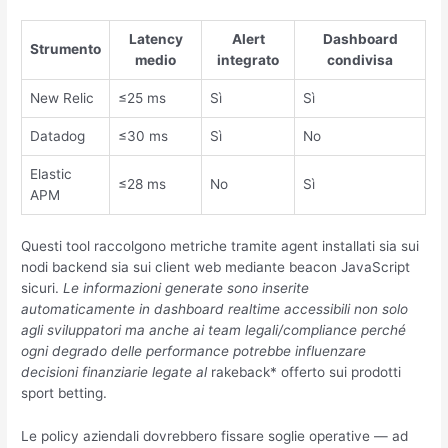
Latency
Alert
Dashboard
Strumento
medio
integrato
condivisa
New Relic
≤25 ms
Sì
Sì
Datadog
≤30 ms
Sì
No
Elastic
≤28 ms
No
Sì
APM
Questi tool raccolgono metriche tramite agent installati sia sui
nodi backend sia sui client web mediante beacon JavaScript
sicuri.
Le informazioni generate sono inserite
automaticamente in dashboard realtime accessibili non solo
agli sviluppatori ma anche ai team legali/compliance perché
ogni degrado delle performance potrebbe influenzare
decisioni finanziarie legate al
rakeback* offerto sui prodotti
sport betting.
Le policy aziendali dovrebbero fissare soglie operative — ad