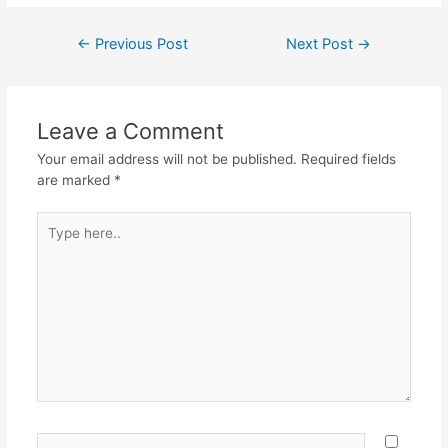
←
Previous Post
Next Post
→
Leave a Comment
Your email address will not be published.
Required fields
are marked
*