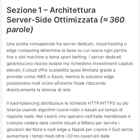
Sezione 1 – Architettura
Server‑Side Ottimizzata
(≈ 360
parole)
Una scelta consapevole fra server dedicati, cloud‑hosting o
edge computing determina la base su cui nasce ogni partita
live o slot machine a tema sport betting. I server dedicati
garantiscono risorse isolate ma richiedono investimenti capitali
elevati; il cloud offre scalabilità quasi illimitata grazie a
provider come AWS o Azure, mentre le soluzioni edge
posizionano nodi vicino all’utente finale riducendo
drasticamente la latenza di rete.
Il load‑balancing distribuisce le richieste HTTP/HTTPS su più
istanze usando algoritmi round‑robin o basati sul tempo di
risposta reale. Nei casinò che operano nell’Italia meridionale è
comune vedere data centre situati a Milano per servire i
giocatori del Nord e nodi edge a Napoli per coprire il Sud senza
aumentare i tempi medi oltre i 30 ms osservati dalle