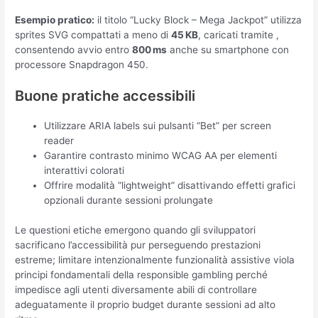
Esempio pratico:
il titolo “Lucky Block – Mega Jackpot” utilizza
sprites SVG compattati a meno di
45 KB
, caricati tramite
,
consentendo avvio entro
800 ms
anche su smartphone con
processore Snapdragon 450.
Buone pratiche accessibili
Utilizzare ARIA labels sui pulsanti “Bet” per screen
reader
Garantire contrasto minimo WCAG AA per elementi
interattivi colorati
Offrire modalità “lightweight” disattivando effetti grafici
opzionali durante sessioni prolungate
Le questioni etiche emergono quando gli sviluppatori
sacrificano l’accessibilità pur perseguendo prestazioni
estreme; limitare intenzionalmente funzionalità assistive viola
principi fondamentali della responsible gambling perché
impedisce agli utenti diversamente abili di controllare
adeguatamente il proprio budget durante sessioni ad alto