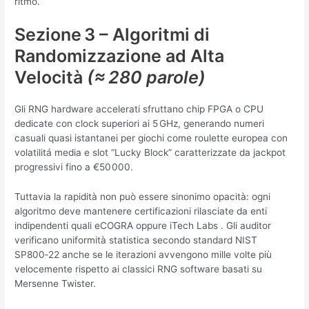
ritmo.
Sezione 3 – Algoritmi di
Randomizzazione ad Alta
Velocità
(≈ 280 parole)
Gli RNG hardware accelerati sfruttano chip FPGA o CPU
dedicate con clock superiori ai 5 GHz, generando numeri
casuali quasi istantanei per giochi come roulette europea con
volatilitá media e slot “Lucky Block” caratterizzate da jackpot
progressivi fino a €50 000.
Tuttavia la rapidità non può essere sinonimo opacità: ogni
algoritmo deve mantenere certificazioni rilasciate da enti
indipendenti quali eCOGRA oppure iTech Labs . Gli auditor
verificano uniformità statistica secondo standard NIST
SP800‑22 anche se le iterazioni avvengono mille volte più
velocemente rispetto ai classici RNG software basati su
Mersenne Twister.