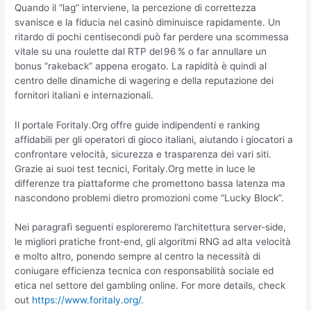
Quando il “lag” interviene, la percezione di correttezza
svanisce e la fiducia nel casinò diminuisce rapidamente. Un
ritardo di pochi centisecondi può far perdere una scommessa
vitale su una roulette dal RTP del 96 % o far annullare un
bonus “rakeback” appena erogato. La rapidità è quindi al
centro delle dinamiche di wagering e della reputazione dei
fornitori italiani e internazionali.
Il portale Foritaly.Org offre guide indipendenti e ranking
affidabili per gli operatori di gioco italiani, aiutando i giocatori a
confrontare velocità, sicurezza e trasparenza dei vari siti.
Grazie ai suoi test tecnici, Foritaly.Org mette in luce le
differenze tra piattaforme che promettono bassa latenza ma
nascondono problemi dietro promozioni come “Lucky Block”.
Nei paragrafi seguenti esploreremo l’architettura server‑side,
le migliori pratiche front‑end, gli algoritmi RNG ad alta velocità
e molto altro, ponendo sempre al centro la necessità di
coniugare efficienza tecnica con responsabilità sociale ed
etica nel settore del gambling online. For more details, check
out
https://www.foritaly.org/
.