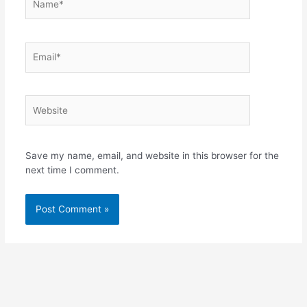
Save my name, email, and website in this browser for the
next time I comment.