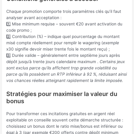
Chaque promotion comporte trois paramètres clés qu’il faut
analyser avant acceptation :
1️⃣ Mise minimum requise – souvent €20 avant activation du
code promo ;
2️⃣ Contribution (%) – indique quel pourcentage du montant
misé compte réellement pour remplir le wagering (
exemple
x30 signifie devoir miser trente fois le montant reçu) ;
3️⃣ Durée valide – généralement entre septième jours après
dépôt jusqu’à trente jours calendaire maximum .
Certains jeux
sont exclus parce qu’ils affichent trop grande volatilité ou
parce qu’ils possèdent un RTP inférieur à 92 %, réduisant ainsi
vos chances réelles atteignant rapidement la limite imposée.
Stratégies pour maximiser la valeur du
bonus
Pour transformer ces incitations gratuites en argent réel
exploitable on conseille souvent cette démarche structurée :
choisissez un bonus dont le ratio mise/bonus est inférieur ou
égal à 3 (par exemple €200 offerts contre dépôt minimum