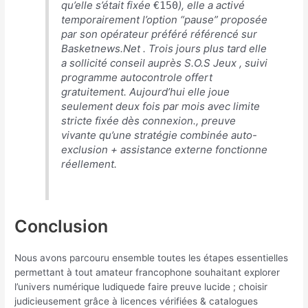
qu’elle s’était fixée
), elle a activé
€150
temporairement l’option “pause” proposée
par son opérateur préféré référencé sur
Basketnews.Net . Trois jours plus tard elle
a sollicité conseil auprès S.O.S Jeux , suivi
programme autocontrole offert
gratuitement.​ Aujourd’hui elle joue
seulement deux fois par mois avec limite
stricte fixée dès connexion., preuve
vivante qu’une stratégie combinée auto-
exclusion + assistance externe fonctionne
réellement.
Conclusion
Nous avons parcouru ensemble toutes les étapes essentielles
permettant à tout amateur francophone souhaitant explorer
l’univers numérique ludique​de faire preuve lucide ; choisir
judicieusement grâce à licences vérifiées & catalogues