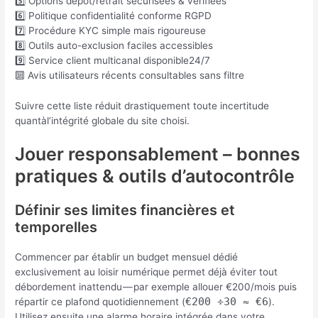
5️⃣ Options dépôt/retrait sécurisées & vérifiées
6️⃣ Politique confidentialité conforme RGPD
7️⃣ Procédure KYC simple mais rigoureuse
8️⃣ Outils auto-exclusion faciles accessibles
9️⃣ Service client multicanal disponible24/7
🔟 Avis utilisateurs récents consultables sans filtre
Suivre cette liste réduit drastiquement toute incertitude
quantàl’intégrité globale du site choisi.
Jouer responsablement – bonnes
pratiques & outils d’autocontrôle
Définir ses limites financières et
temporelles
Commencer par établir un budget mensuel dédié
exclusivement au loisir numérique permet déjà éviter tout
débordement inattendu — par exemple allouer €200/mois puis
€200 ÷30 ≈ €6
répartir ce plafond quotidiennement (
).
Utilisez ensuite une alarme horaire intégrée dans votre