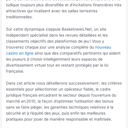
ludique toujours plus diversifiée et d’incitations financières très
attractives qui rivalisent avec les salles terrestres
traditionnelles.
Sur cette dynamique s’appuie Basketnews.Net, un site
indépendant spécialisé dans les revues détaillées et les
classements objectifs des plateformes de jeu ! Vous y
trouverez chaque jour une analyse complète du
nouveau
casino en ligne
ainsi que des comparatifs pertinents qui aident
les joueurs à choisir intelligemment leurs espaces de
divertissement virtuel tout en restant protégés par la loi
française.
Dans cet article nous détaillerons successivement : les critères
essentiels pour sélectionner un opérateur fiable, le cadre
juridique français encadrant le secteur depuis l’ouverture du
marché en 2010, la façon d’optimiser l’utilisation des bonus
sans se faire piéger, les garanties techniques relatives à la
sécurité et à l’équité des jeux, puis enfin les meilleures
pratiques pour jouer de manière responsable et maîtrisée.