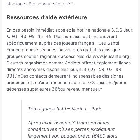
stockage côté serveur sécurisé *.
Ressources d’aide extérieure
En cas besoin immédiat appelez la hotline nationale S.O.S Jeux
01 40 05 45 45
📞
. Plusieurs associations œuvrent
spécifiquement auprès des joueurs français ­– Jeu Santé
France propose séances individuelles gratuites ainsi que
groupes soutien régionaux accessibles via www.jeusante.org .
D’autres organismes comme Addicta offrent également lignes
(07 59 02 99
directes anonymes disponibles jour/nuit.
99)
.\nCes contacts demeurent indispensables dès signes
précoces tels qu’une fréquence accrue >×3 sessions/jour​ou
30%
dépenses supérieures
du revenu mensuel.*
Témoignage fictif – Marie L., Paris
Après avoir accumulé trois semaines
consécutives où ses pertes excédaient
largement son budget prévu (€400 alors