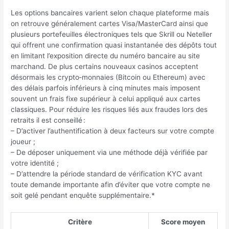
Les options bancaires varient selon chaque plateforme mais
on retrouve généralement cartes Visa/MasterCard ainsi que
plusieurs portefeuilles électroniques tels que Skrill ou Neteller
qui offrent une confirmation quasi instantanée des dépôts tout
en limitant l’exposition directe du numéro bancaire au site
marchand. De plus certains nouveaux casinos acceptent
désormais les crypto‑monnaies (Bitcoin ou Ethereum) avec
des délais parfois inférieurs à cinq minutes mais imposent
souvent un frais fixe supérieur à celui appliqué aux cartes
classiques. Pour réduire les risques liés aux fraudes lors des
retraits il est conseillé :
– D’activer l’authentification à deux facteurs sur votre compte
joueur ;
– De déposer uniquement via une méthode déjà vérifiée par
votre identité ;
– D’attendre la période standard de vérification KYC avant
toute demande importante afin d’éviter que votre compte ne
soit gelé pendant enquête supplémentaire.*
Critère
Score moyen