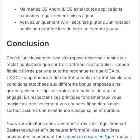
Maintenez OS Android/iOS ainsi toutes applications
bancaires régulièrement mises à jour.
Activez uniquement Wi‑Fi sécurisé plutôt qu’un hotspot
public non protégé lors du login au compte joueur.
Conclusion
Choisir judicieusement son site repose désormais moins sur
l’éclat publicitaire que sur trois critères indiscutables : licence
fiable délivrée par une autorité reconnue tel que MGA ou
UKGC, compréhension fine tantôt complexe tantôt simple des
conditions attachées aux différents bonus proposés ainsi
qu’une gestion disciplinée voire automatisée du capital
engagé.​ En respectant ces principes fondamentaux vous
maximisez non seulement vos chances financières mais
surtout assurez une expérience ludique saine et durable.​
Nous vous invitons donc vivement à revisiter régulièrement
Basketnews.Net afin demeurer informé(e) des dernières
nouveautés concernant tout
nouveau casino en ligne
français