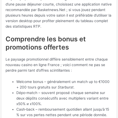
d’une pause déjeuner courte, choisissez une application native
recommandée par Basketnews.Net ; si vous jouez pendant
plusieurs heures depuis votre salon il est préférable d’utiliser la
version desktop pour profiter pleinement du tableau complet
des statistiques RTP.
Comprendre les bonus et
promotions offertes
Le paysage promotionnel diffère sensiblement entre chaque
nouveau casino en ligne France ; voici comment ne pas se
perdre parmi tant d’offres scintillantes :
Welcome bonus – généralement un match up to €1000
+ 200 tours gratuits sur
Starburst
.
Dépo‑match – souvent proposé chaque semaine sur
deux dépôts consécutifs avec multipliers variant entre
x50% и x100%.
Cash‑back – remboursement quotidien allant jusqu’à 15
% sur vos pertes nettes pendant une période donnée.