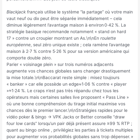
Blackjack français
utilise le système “la partage” où votre main
vaut neuf ou dix peut être séparée immédiatement – cela
diminue légèrement l’avantage maison à environ 0·42 %. La
stratégie basique recommande notamment « stand on hard
17 » contre un croupier montrant un As.\n\nEn
roulette
européenne
, seul zéro unique existe ; cela ramène l’avantage
maison à 2·7 % contre 5·26 % pour sa version américaine qui
comporte double zéro.
Parier « voisinage plein » sur trois numéros adjacents
augmente vos chances globales sans changer drastiquement
la mise totale.\n\nBaccarat reste simple : misez toujours
« banker » car elle possède un edge≈1·06 % contre « player
»≈1·24 %. Le craps n’est pas très répandu chez tous les
opérateurs mais certaines salles live proposent « Pass Line »
où une bonne compréhension du tirage initial maximise vos
chances dès le premier lancer.\n\nStratégies rapides pour le
vidéo poker & bingo → VPK Jacks or Better conseille “draw
four low cards” lorsqu’un pair déjà présent assure ≥99 % RTP ;
quant au bingo online , privilégiez les parties à tickets multiples
pour augmenter vos probabilités globales sans trop dépenser. »