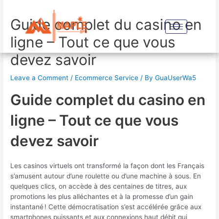
Guide complet du casino en
ligne – Tout ce que vous
devez savoir
Leave a Comment
/
Ecommerce Service
/ By
GuaUserWa5
Guide complet du casino en
ligne – Tout ce que vous
devez savoir
Les casinos virtuels ont transformé la façon dont les Français
s’amusent autour d’une roulette ou d’une machine à sous. En
quelques clics, on accède à des centaines de titres, aux
promotions les plus alléchantes et à la promesse d’un gain
instantané ! Cette démocratisation s’est accélérée grâce aux
smartphones puissants et aux connexions haut débit qui