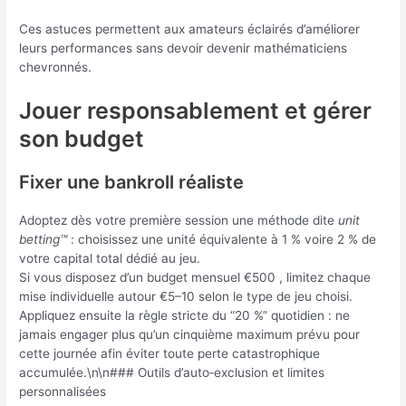
Ces astuces permettent aux amateurs éclairés d’améliorer
leurs performances sans devoir devenir mathématiciens
chevronnés.
Jouer responsablement et gérer
son budget
Fixer une bankroll réaliste
Adoptez dès votre première session une méthode dite
unit
betting™
: choisissez une unité équivalente à 1 % voire 2 % de
votre capital total dédié au jeu.
Si vous disposez d’un budget mensuel €500 , limitez chaque
mise individuelle autour €5–10 selon le type de jeu choisi.
Appliquez ensuite la règle stricte du “20 %” quotidien : ne
jamais engager plus qu’un cinquième maximum prévu pour
cette journée afin éviter toute perte catastrophique
accumulée.\n\n### Outils d’auto‑exclusion et limites
personnalisées