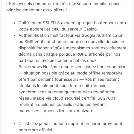
effets visuels demeurent limités.\n\nSécurité mobile repose
principalement sur deux piliers :
Chiffrement SSL/TLS avancé appliqué bout­en­bout entre
votre appareil et celui du serveur Casino.
Authentification multifacteur via Google Authenticator
ou SMS vérifiant chaque connexion nouvelle depuis un
dispositif inconnu.\nCes mécanismes sont explicitement
décrits dans chaque politique RGPD affichée par nos
partenaires évalués comme fiables chez
Basketnews.Net.\n\nLorsque vous jouez hors connexion
— situation possible grâce au mode offline temporaire
offert par certains fournisseurs — vos mises restent
stockées localement sous forme chiffrée puis
synchronisées automatiquement dès récupération
réseau stable via cloud sécurisé certifié ISO27001
.\n\nEnfin quelques conseils pratiques évitent
mauvaises surprises liées aux malwares :
N’installez jamais aucune application tierce provenant
hors store officiel.