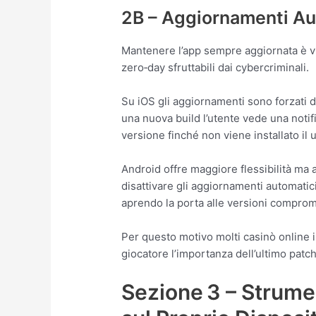
2B – Aggiornamenti Au
Mantenere l’app sempre aggiornata è vi
zero‑day sfruttabili dai cybercriminali.
Su iOS gli aggiornamenti sono forzati d
una nuova build l’utente vede una notif
versione finché non viene installato il 
Android offre maggiore flessibilità ma 
disattivare gli aggiornamenti automatic
aprendo la porta alle versioni compro
Per questo motivo molti casinò online 
giocatore l’importanza dell’ultimo patc
Sezione 3 – Strumen