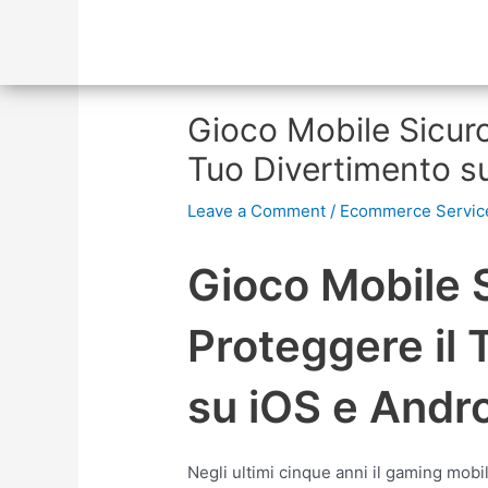
Gioco Mobile Sicur
Tuo Divertimento s
Leave a Comment
/
Ecommerce Servic
Gioco Mobile 
Proteggere il 
su iOS e Andr
Negli ultimi cinque anni il gaming mob