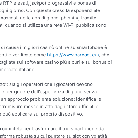
RTP elevati, jackpot progressivi e bonus di
 ogni giorno. Con questa crescita esponenziale
ascosti nelle app di gioco, phishing tramite
ati quando si utilizza una rete Wi‑Fi pubblica sono
 di causa i migliori casinò online su smartphone è
enti e verificate come
https://www.hareact.eu/
, che
agliate sui software casino più sicuri e sui bonus di
mercato italiano.
to”: sia gli operatori che i giocatori devono
ile per godere dell’esperienza di gioco senza
un approccio problema‑soluzione: identifica le
ntromisure messe in atto dagli store ufficiali e
 può applicare sul proprio dispositivo.
ap completa per trasformare il tuo smartphone da
taforma robusta su cui puntare su slot con volatità