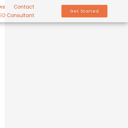
ws
Contact
Get Started
EO Consultant