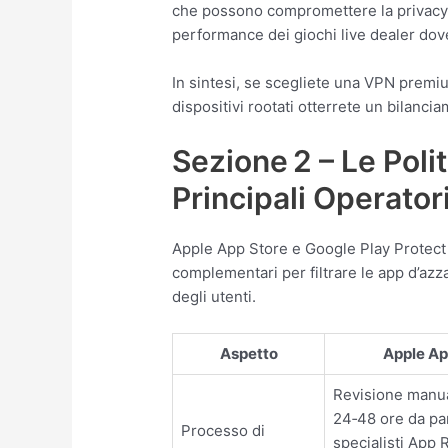
che possono compromettere la privacy; i
performance dei giochi live dealer dove 
In sintesi, se scegliete una VPN premi
dispositivi rootati otterrete un bilanci
Sezione 2 – Le Poli
Principali Operator
Apple App Store e Google Play Protect 
complementari per filtrare le app d’azz
degli utenti.
Aspetto
Apple Ap
Revisione manua
24‑48 ore da pa
Processo di
specialisti App 