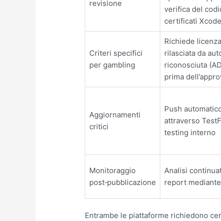
revisione
verifica del cod
certificati Xcod
Richiede licenza
Criteri specifici
rilasciata da aut
per gambling
riconosciuta (
prima dell’appr
Push automatico
Aggiornamenti
attraverso TestF
critici
testing interno
Monitoraggio
Analisi continua
post‑pubblicazione
report mediant
Entrambe le piattaforme richiedono cer