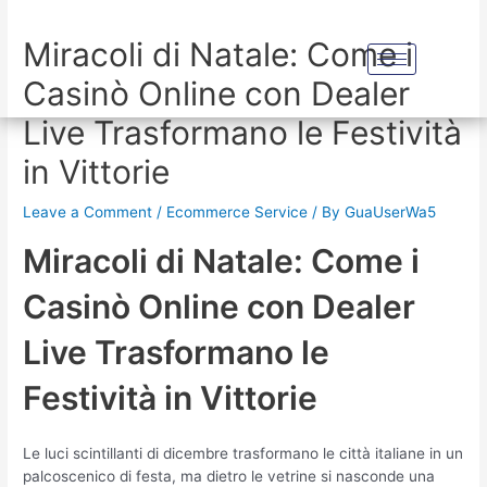
Miracoli di Natale: Come i
Casinò Online con Dealer
Live Trasformano le Festività
in Vittorie
Leave a Comment
/
Ecommerce Service
/ By
GuaUserWa5
Miracoli di Natale: Come i
Casinò Online con Dealer
Live Trasformano le
Festività in Vittorie
Le luci scintillanti di dicembre trasformano le città italiane in un
palcoscenico di festa, ma dietro le vetrine si nasconde una