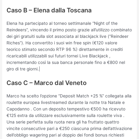
Caso B – Elena dalla Toscana
Elena ha partecipato al torneo settimanale “Night of the
Reindeers”, vincendo il primo posto grazie all’utilizzo combinato
dei giri gratuiti sulla slot associata al blackjack live (“Reindeer
Riches”). Ha convertito i suoi win free spin (€120 valore
teorico stimato secondo RTP 96 %) direttamente in crediti
ricaricabili utilizzabili sui futuri tornei Live Blackjack ,
incrementando così la sua banca personale fino a €800 nel
giro di tre giorni.|
Caso C – Marco dal Veneto
Marco ha scelto l’opzione “Deposit Match +25 %” collegata alla
roulette europea livestreamed durante la notte tra Natale e
Capodanno . Con un deposito tempestivo €500 ha ricevuto
€125 extra da utilizzare esclusivamente sulla roulette viva .
Una serie perfetta sulla ruota nera gli ha fruttato quattro
vincite consecutive pari a €250 ciascuna prima dell’attivazione
dell’obbligo wagering pari al doppio dei fondi bonus richiesti