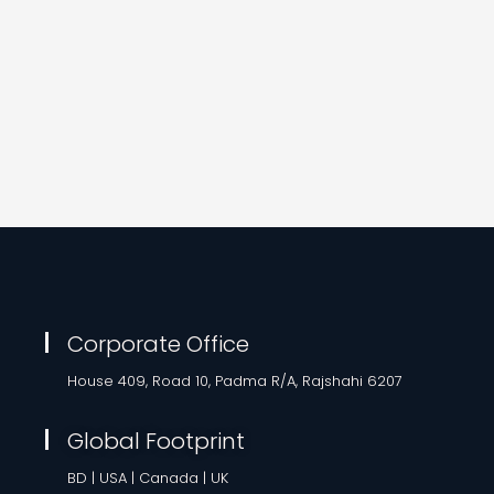
Corporate Office
House 409, Road 10, Padma R/A, Rajshahi 6207
Global Footprint
BD | USA | Canada | UK