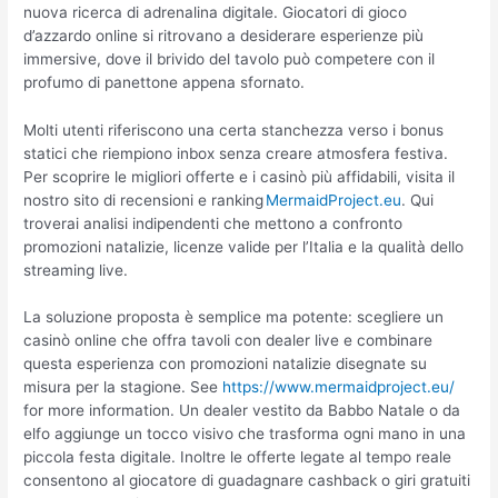
nuova ricerca di adrenalina digitale. Giocatori di gioco
d’azzardo online si ritrovano a desiderare esperienze più
immersive, dove il brivido del tavolo può competere con il
profumo di panettone appena sfornato.
Molti utenti riferiscono una certa stanchezza verso i bonus
statici che riempiono inbox senza creare atmosfera festiva.
Per scoprire le migliori offerte e i casinò più affidabili, visita il
nostro sito di recensioni e ranking
MermaidProject.eu
. Qui
troverai analisi indipendenti che mettono a confronto
promozioni natalizie, licenze valide per l’Italia e la qualità dello
streaming live.
La soluzione proposta è semplice ma potente: scegliere un
casinò online che offra tavoli con dealer live e combinare
questa esperienza con promozioni natalizie disegnate su
misura per la stagione. See
https://www.mermaidproject.eu/
for more information. Un dealer vestito da Babbo Natale o da
elfo aggiunge un tocco visivo che trasforma ogni mano in una
piccola festa digitale. Inoltre le offerte legate al tempo reale
consentono al giocatore di guadagnare cashback o giri gratuiti