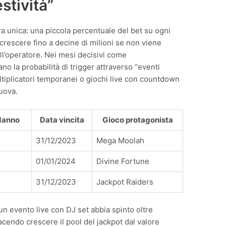
stività”
ra unica: una piccola percentuale del bet su ogni
rescere fino a decine di milioni se non viene
dell’operatore. Nei mesi decisivi come
o la probabilità di trigger attraverso “eventi
tiplicatori temporanei o giochi live con countdown
nuova.
danno
Data vincita
Gioco protagonista
31/12/2023
Mega Moolah
01/01/2024
Divine Fortune
31/12/2023
Jackpot Raiders
n evento live con DJ set abbia spinto oltre
acendo crescere il pool del jackpot dal valore