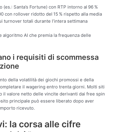
o (es.: Santa’s Fortune) con RTP intorno al 96 %
 con rollover ridotto del 15 % rispetto alla media
 turnover totali durante l’intera settimana
te algoritmo AI che premia la frequenza delle
ano i requisiti di scommessa
ozione
nto della volatilità dei giochi promossi e della
completare il wagering entro trenta giorni. Molti siti
 il valore netto delle vincite derivanti dai free spin
osito principale può essere liberato dopo aver
’importo ricevuto.
: la corsa alle cifre