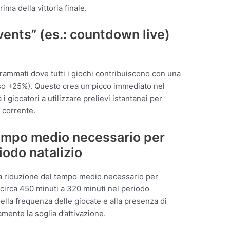
rima della vittoria finale.
events” (es.: countdown live)
ammati dove tutti i giochi contribuiscono con una
so +25%). Questo crea un picco immediato nel
 giocatori a utilizzare prelievi istantanei per
 corrente.
 tempo medio necessario per
riodo natalizio
una riduzione del tempo medio necessario per
 circa 450 minuti a 320 minuti nel periodo
lla frequenza delle giocate e alla presenza di
nte la soglia d’attivazione.