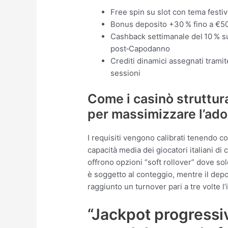
Free spin su slot con tema festiv
Bonus deposito +30 % fino a €500
Cashback settimanale del 10 % sui
post‑Capodanno
Crediti dinamici assegnati trami
sessioni
Come i casinò struttur
per massimizzare l’ad
I requisiti vengono calibrati tenendo co
capacità media dei giocatori italiani di 
offrono opzioni “soft rollover” dove solo
è soggetto al conteggio, mentre il dep
raggiunto un turnover pari a tre volte l
“Jackpot progressivi