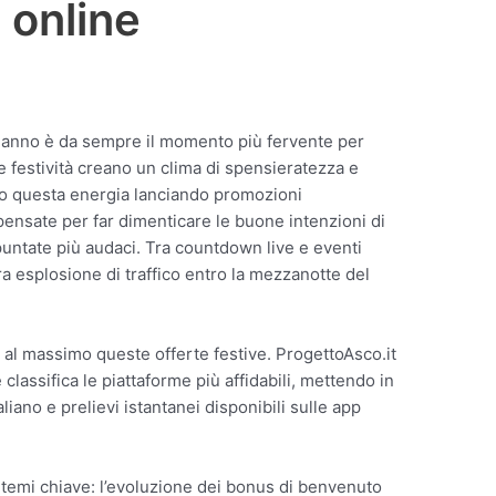
 online
danno è da sempre il momento più fervente per
Le festività creano un clima di spensieratezza e
no questa energia lanciando promozioni
pensate per far dimenticare le buone intenzioni di
puntate più audaci. Tra countdown live e eventi
ra esplosione di traffico entro la mezzanotte del
 al massimo queste offerte festive. ProgettoAsco.it
classifica le piattaforme più affidabili, mettendo in
iano e prelievi istantanei disponibili sulle app
temi chiave: l’evoluzione dei bonus di benvenuto