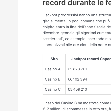
record durante le fe
I jackpot progressivi hanno una struttu
giro alimenta un pool comune che può c
colpito entro la fine dell’anno fiscale 
dicembre‑gennaio gli algoritmi aumentan
acceleranti”, ad esempio inserendo mol
sincronizzati alle ore clou della notte 
Sito
Jackpot record Capo
Casino A
€5 823 761
Casino B
€6 102 394
Casino C
€5 459 210
Il caso del Casino B ha mostrato come u
€12 milioni di scommesse in otto ore, f