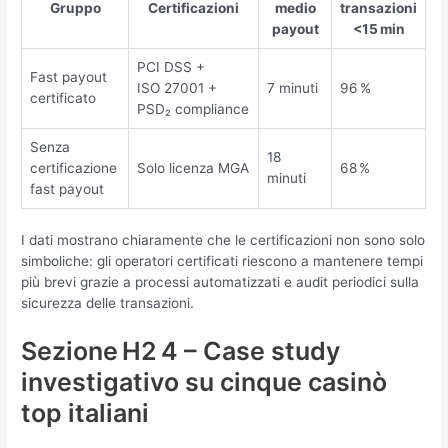
Gruppo
Certificazioni
medio
transazioni
payout
<15 min
PCI DSS +
Fast payout
ISO 27001 +
7 minuti
96 %
certificato
PSD₂ compliance
Senza
18
certificazione
Solo licenza MGA
68 %
minuti
fast payout
I dati mostrano chiaramente che le certificazioni non sono solo
simboliche: gli operatori certificati riescono a mantenere tempi
più brevi grazie a processi automatizzati e audit periodici sulla
sicurezza delle transazioni.
Sezione H2 4 – Case study
investigativo su cinque casinò
top italiani