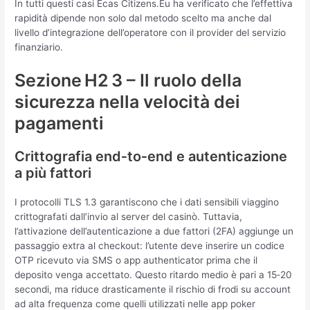
In tutti questi casi Ecas Citizens.Eu ha verificato che l’effettiva
rapidità dipende non solo dal metodo scelto ma anche dal
livello d’integrazione dell’operatore con il provider del servizio
finanziario.
Sezione H2 3 – Il ruolo della
sicurezza nella velocità dei
pagamenti
Crittografia end‑to‑end e autenticazione
a più fattori
I protocolli TLS 1.3 garantiscono che i dati sensibili viaggino
crittografati dall’invio al server del casinò. Tuttavia,
l’attivazione dell’autenticazione a due fattori (2FA) aggiunge un
passaggio extra al checkout: l’utente deve inserire un codice
OTP ricevuto via SMS o app authenticator prima che il
deposito venga accettato. Questo ritardo medio è pari a 15‑20
secondi, ma riduce drasticamente il rischio di frodi su account
ad alta frequenza come quelli utilizzati nelle app poker