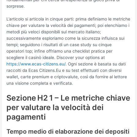
sorprese.
L’articolo si articola in cinque parti: prima definiamo le metriche
chiave per valutare la velocità dei pagamenti; poi elenchiamo i
metodi più veloci disponibili sul mercato italiano;
successivamente esploriamo come la sicurezza influisca sui
tempi; seguidono i risultati di un case study su cinque
operatori top; infine offriamo una checklist pratica per
scegliere il casinò ideale. Discover your options at
https://www.ecas-citizens.eu/
. Ogni sezione è basata su dati
raccolti da Ecas Citizens.Eu e su test effettuati con diversi
wallet, carte premium e criptovalute, così da fornire al lettore
una visione completa e verificata.
Sezione H2 1 – Le metriche chiave
per valutare la velocità dei
pagamenti
Tempo medio di elaborazione dei depositi