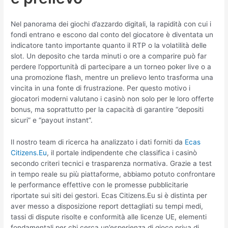
Nel panorama dei giochi d’azzardo digitali, la rapidità con cui i
fondi entrano e escono dal conto del giocatore è diventata un
indicatore tanto importante quanto il RTP o la volatilità delle
slot. Un deposito che tarda minuti o ore a comparire può far
perdere l’opportunità di partecipare a un torneo poker live o a
una promozione flash, mentre un prelievo lento trasforma una
vincita in una fonte di frustrazione. Per questo motivo i
giocatori moderni valutano i casinò non solo per le loro offerte
bonus, ma soprattutto per la capacità di garantire “depositi
sicuri” e “payout instant”.
Il nostro team di ricerca ha analizzato i dati forniti da
Ecas
Citizens.Eu
, il portale indipendente che classifica i casinò
secondo criteri tecnici e trasparenza normativa. Grazie a test
in tempo reale su più piattaforme, abbiamo potuto confrontare
le performance effettive con le promesse pubblicitarie
riportate sui siti dei gestori. Ecas Citizens.Eu si è distinta per
aver messo a disposizione report dettagliati su tempi medi,
tassi di dispute risolte e conformità alle licenze UE, elementi
fondamentali per chi cerca un’esperienza di gioco priva di