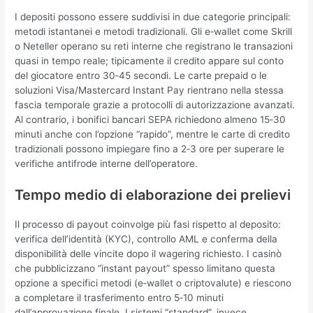
I depositi possono essere suddivisi in due categorie principali:
metodi istantanei e metodi tradizionali. Gli e‑wallet come Skrill
o Neteller operano su reti interne che registrano le transazioni
quasi in tempo reale; tipicamente il credito appare sul conto
del giocatore entro 30‑45 secondi. Le carte prepaid o le
soluzioni Visa/Mastercard Instant Pay rientrano nella stessa
fascia temporale grazie a protocolli di autorizzazione avanzati.
Al contrario, i bonifici bancari SEPA richiedono almeno 15‑30
minuti anche con l’opzione “rapido”, mentre le carte di credito
tradizionali possono impiegare fino a 2‑3 ore per superare le
verifiche antifrode interne dell’operatore.
Tempo medio di elaborazione dei prelievi
Il processo di payout coinvolge più fasi rispetto al deposito:
verifica dell’identità (KYC), controllo AML e conferma della
disponibilità delle vincite dopo il wagering richiesto. I casinò
che pubblicizzano “instant payout” spesso limitano questa
opzione a specifici metodi (e‑wallet o criptovalute) e riescono
a completare il trasferimento entro 5‑10 minuti
dall’approvazione finale. I sistemi “standard”, invece,