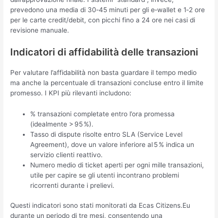
prevedono una media di 30‑45 minuti per gli e‑wallet e 1‑2 ore
per le carte credit/debit, con picchi fino a 24 ore nei casi di
revisione manuale.
Indicatori di affidabilità delle transazioni
Per valutare l’affidabilità non basta guardare il tempo medio
ma anche la percentuale di transazioni concluse entro il limite
promesso. I KPI più rilevanti includono:
% transazioni completate entro l’ora promessa
(idealmente > 95 %).
Tasso di dispute risolte entro SLA (Service Level
Agreement), dove un valore inferiore al 5 % indica un
servizio clienti reattivo.
Numero medio di ticket aperti per ogni mille transazioni,
utile per capire se gli utenti incontrano problemi
ricorrenti durante i prelievi.
Questi indicatori sono stati monitorati da Ecas Citizens.Eu
durante un periodo di tre mesi, consentendo una