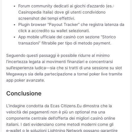
Forum community dedicati ai giochi d’azzardo (es.:
Casinopedia Italia) dove gli utenti condividono
screenshot dei tempi effettivi.
Plugin browser “Payout Tracker” che registra latenza da
click a accredito su wallet selezionati.
App mobile ufficiale del casinò con sezione “Storico
transazioni” filtrabile per tipo di metodo payment.
Seguendo questi passaggi è possibile ridurre al minimo
l’incertezza legata ai movimenti finanziari e concentrarsi
sull’esperienza ludica—sia che si tratti di una sessione su slot
Megaways sia della partecipazione a tornei poker live tramite
app poker avanzate.
Conclusione
L’indagine condotta da Ecas Citizens.Eu dimostra che la
velocità dei pagamenti non è più un optional ma una
componente centrale dell’offerta dei migliori casinò online
italiani. I dati evidenziano come metodi moderni come gli
e‑wallet o le soluzioni Lightning Network possano garantire