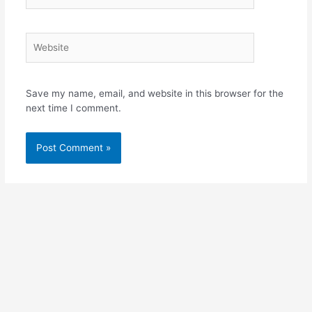
Save my name, email, and website in this browser for the
next time I comment.