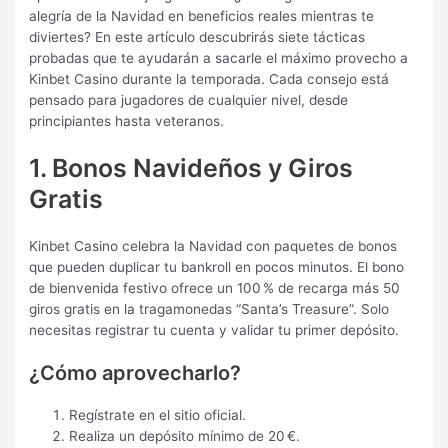
alegría de la Navidad en beneficios reales mientras te
diviertes? En este artículo descubrirás siete tácticas
probadas que te ayudarán a sacarle el máximo provecho a
Kinbet Casino durante la temporada. Cada consejo está
pensado para jugadores de cualquier nivel, desde
principiantes hasta veteranos.
1. Bonos Navideños y Giros
Gratis
Kinbet Casino celebra la Navidad con paquetes de bonos
que pueden duplicar tu bankroll en pocos minutos. El bono
de bienvenida festivo ofrece un 100 % de recarga más 50
giros gratis en la tragamonedas “Santa’s Treasure”. Solo
necesitas registrar tu cuenta y validar tu primer depósito.
¿Cómo aprovecharlo?
Regístrate en el sitio oficial.
Realiza un depósito mínimo de 20 €.