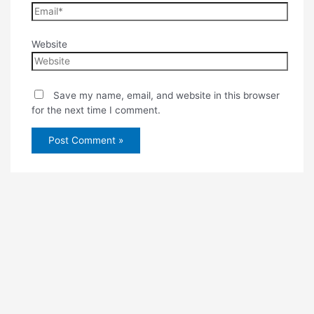
Website
Save my name, email, and website in this browser
for the next time I comment.