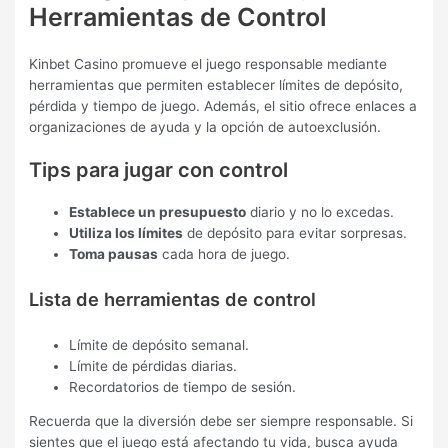
Herramientas de Control
Kinbet Casino promueve el juego responsable mediante
herramientas que permiten establecer límites de depósito,
pérdida y tiempo de juego. Además, el sitio ofrece enlaces a
organizaciones de ayuda y la opción de autoexclusión.
Tips para jugar con control
Establece un presupuesto
diario y no lo excedas.
Utiliza los límites
de depósito para evitar sorpresas.
Toma pausas
cada hora de juego.
Lista de herramientas de control
Límite de depósito semanal.
Límite de pérdidas diarias.
Recordatorios de tiempo de sesión.
Recuerda que la diversión debe ser siempre responsable. Si
sientes que el juego está afectando tu vida, busca ayuda