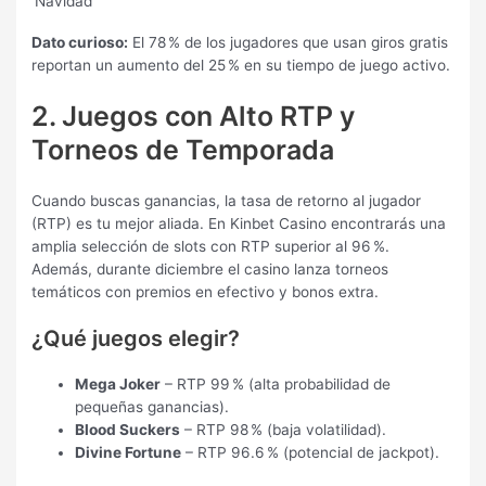
Navidad
Dato curioso:
El 78 % de los jugadores que usan giros gratis
reportan un aumento del 25 % en su tiempo de juego activo.
2. Juegos con Alto RTP y
Torneos de Temporada
Cuando buscas ganancias, la tasa de retorno al jugador
(RTP) es tu mejor aliada. En Kinbet Casino encontrarás una
amplia selección de slots con RTP superior al 96 %.
Además, durante diciembre el casino lanza torneos
temáticos con premios en efectivo y bonos extra.
¿Qué juegos elegir?
Mega Joker
– RTP 99 % (alta probabilidad de
pequeñas ganancias).
Blood Suckers
– RTP 98 % (baja volatilidad).
Divine Fortune
– RTP 96.6 % (potencial de jackpot).