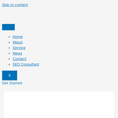
Skip to content
Home
About
Service
News
Contact
SEO Consultant
X
Get Started