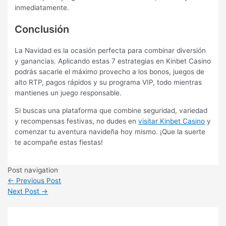
inmediatamente.
Conclusión
La Navidad es la ocasión perfecta para combinar diversión
y ganancias. Aplicando estas 7 estrategias en Kinbet Casino
podrás sacarle el máximo provecho a los bonos, juegos de
alto RTP, pagos rápidos y su programa VIP, todo mientras
mantienes un juego responsable.
Si buscas una plataforma que combine seguridad, variedad
y recompensas festivas, no dudes en
visitar Kinbet Casino
y
comenzar tu aventura navideña hoy mismo. ¡Que la suerte
te acompañe estas fiestas!
Post navigation
←
Previous Post
Next Post
→