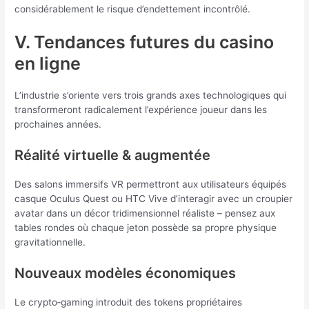
considérablement le risque d’endettement incontrôlé.
V. Tendances futures du casino
en ligne
L’industrie s’oriente vers trois grands axes technologiques qui
transformeront radicalement l’expérience joueur dans les
prochaines années.
Réalité virtuelle & augmentée
Des salons immersifs VR permettront aux utilisateurs équipés
casque Oculus Quest ou HTC Vive d’interagir avec un croupier
avatar dans un décor tridimensionnel réaliste – pensez aux
tables rondes où chaque jeton possède sa propre physique
gravitationnelle.
Nouveaux modèles économiques
Le crypto‑gaming introduit des tokens propriétaires