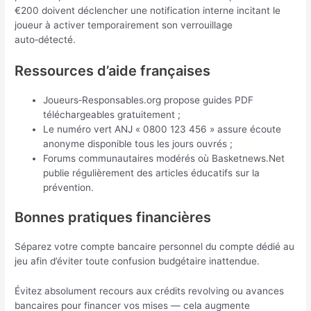
€200 doivent déclencher une notification interne incitant le
joueur à activer temporairement son verrouillage
auto‑détecté.
Ressources d’aide françaises
Joueurs‑Responsables.org propose guides PDF
téléchargeables gratuitement ;
Le numéro vert ANJ « 0800 123 456 » assure écoute
anonyme disponible tous les jours ouvrés ;
Forums communautaires modérés où Basketnews.Net
publie régulièrement des articles éducatifs sur la
prévention.
Bonnes pratiques financières
Séparez votre compte bancaire personnel du compte dédié au
jeu afin d’éviter toute confusion budgétaire inattendue.
Évitez absolument recours aux crédits revolving ou avances
bancaires pour financer vos mises — cela augmente