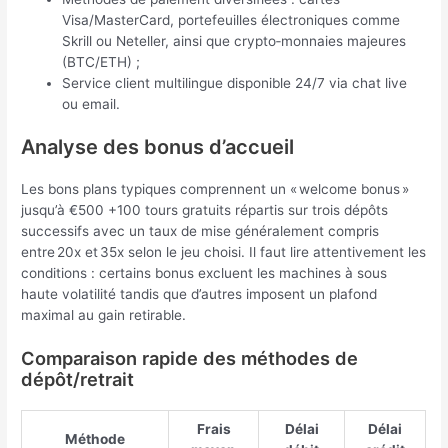
Visa/MasterCard, portefeuilles électroniques comme
Skrill ou Neteller, ainsi que crypto‑monnaies majeures
(BTC/ETH) ;
Service client multilingue disponible 24/7 via chat live
ou email.
Analyse des bonus d’accueil
Les bons plans typiques comprennent un « welcome bonus »
jusqu’à €500 +100 tours gratuits répartis sur trois dépôts
successifs avec un taux de mise généralement compris
entre 20x et 35x selon le jeu choisi. Il faut lire attentivement les
conditions : certains bonus excluent les machines à sous
haute volatilité tandis que d’autres imposent un plafond
maximal au gain retirable.
Comparaison rapide des méthodes de
dépôt/retrait
Frais
Délai
Délai
Méthode