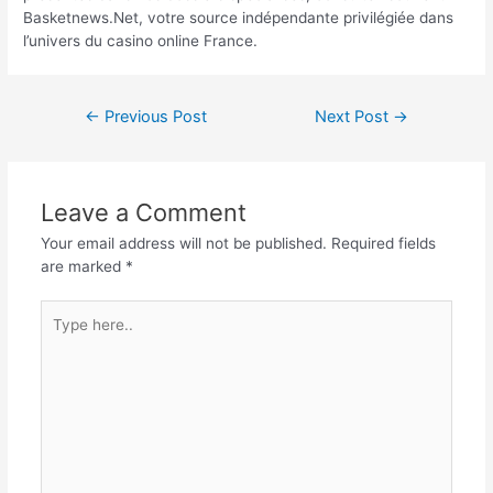
Basketnews.Net, votre source indépendante privilégiée dans
l’univers du casino online France.​
←
Previous Post
Next Post
→
Leave a Comment
Your email address will not be published.
Required fields
are marked
*