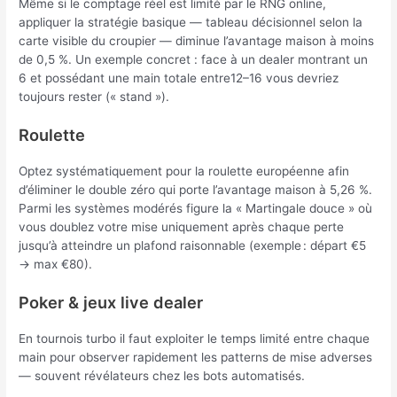
Même si le comptage réel est limité par le RNG online,
appliquer la stratégie basique — tableau décisionnel selon la
carte visible du croupier — diminue l’avantage maison à moins
de 0,5 %. Un exemple concret : face à un dealer montrant un
6 et possédant une main totale entre12–16 vous devriez
toujours rester (« stand »).
Roulette
Optez systématiquement pour la roulette européenne afin
d’éliminer le double zéro qui porte l’avantage maison à 5,26 %.
Parmi les systèmes modérés figure la « Martingale douce » où
vous doublez votre mise uniquement après chaque perte
jusqu’à atteindre un plafond raisonnable (exemple : départ €5
→ max €80).
Poker & jeux live dealer
En tournois turbo il faut exploiter le temps limité entre chaque
main pour observer rapidement les patterns de mise adverses
— souvent révélateurs chez les bots automatisés.