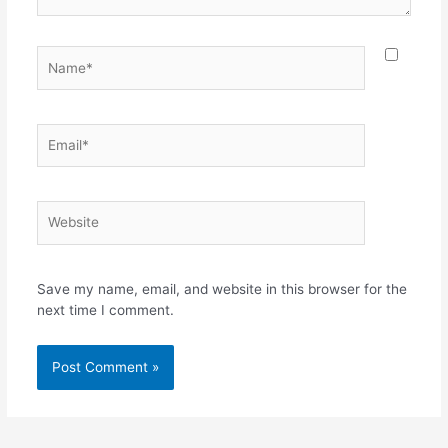
Save my name, email, and website in this browser for the
next time I comment.