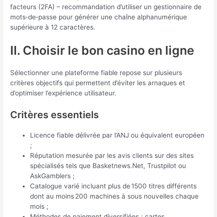
facteurs (2FA) – recommandation d’utiliser un gestionnaire de
mots‑de‑passe pour générer une chaîne alphanumérique
supérieure à 12 caractères.
II. Choisir le bon casino en ligne
Sélectionner une plateforme fiable repose sur plusieurs
critères objectifs qui permettent d’éviter les arnaques et
d’optimiser l’expérience utilisateur.
Critères essentiels
Licence fiable délivrée par l’ANJ ou équivalent européen
;
Réputation mesurée par les avis clients sur des sites
spécialisés tels que Basketnews.Net, Trustpilot ou
AskGamblers ;
Catalogue varié incluant plus de 1500 titres différents
dont au moins 200 machines à sous nouvelles chaque
mois ;
Méthodes de paiement diversifiées : cartes