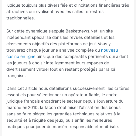
ludique toujours plus diversifiée et d’incitations financières très
attractives qui rivalisent avec les salles terrestres
traditionnelles.
Sur cette dynamique s’appuie Basketnews.Net, un site
indépendant spécialisé dans les revues détaillées et les
classements objectifs des plateformes de jeu ! Vous y
trouverez chaque jour une analyse complète du
nouveau
casino en ligne
ainsi que des comparatifs pertinents qui aident
les joueurs à choisir intelligemment leurs espaces de
divertissement virtuel tout en restant protégés par la loi
française.
Dans cet article nous détaillerons successivement : les critères
essentiels pour sélectionner un opérateur fiable, le cadre
juridique français encadrant le secteur depuis l’ouverture du
marché en 2010, la façon d’optimiser l’utilisation des bonus
sans se faire piéger, les garanties techniques relatives à la
sécurité et à l’équité des jeux, puis enfin les meilleures
pratiques pour jouer de manière responsable et maîtrisée.