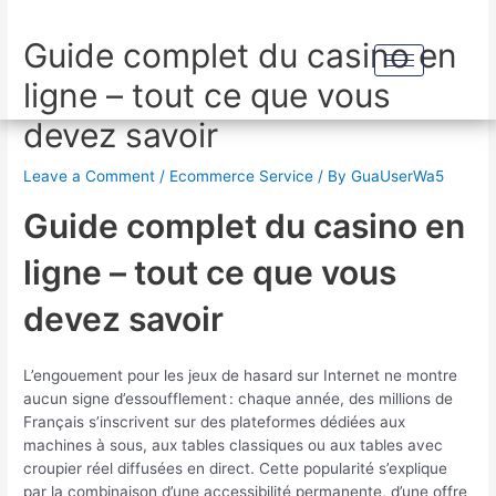
Guide complet du casino en
ligne – tout ce que vous
devez savoir
Leave a Comment
/
Ecommerce Service
/ By
GuaUserWa5
Guide complet du casino en
ligne – tout ce que vous
devez savoir
L’engouement pour les jeux de hasard sur Internet ne montre
aucun signe d’essoufflement : chaque année, des millions de
Français s’inscrivent sur des plateformes dédiées aux
machines à sous, aux tables classiques ou aux tables avec
croupier réel diffusées en direct. Cette popularité s’explique
par la combinaison d’une accessibilité permanente, d’une offre