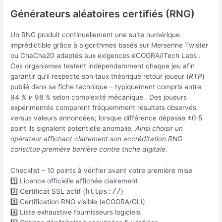
Générateurs aléatoires certifiés (RNG)
Un RNG produit continuellement une suite numérique
imprédictible grâce à algorithmes basés sur Mersenne Twister
ou ChaCha20 adaptés aux exigences eCOGRA/iTech Labs .
Ces organismes testent indépendamment chaque jeu afin
garantir qu’il respecte son taux théorique retour joueur (
RTP
)
publié dans sa fiche technique – typiquement compris entre
94 % и 98 % selon complexité mécanique . Des joueurs
expérimentés comparent fréquemment résultats observés
versus valeurs annoncées ; lorsque différence dépasse ±0·5
point ils signalent potentielle anomalie
. Ainsi choisir un
opérateur affichant clairement son accréditation RNG
constitue première barrière contre triche digitale
.
Checklist – 10 points à vérifier avant votre première mise
1️⃣ Licence officielle affichée clairement
https://
2️⃣ Certificat SSL actif (
)
3️⃣ Certification RNG visible (eCOGRA/GLI)
4️⃣ Liste exhaustive fournisseurs logiciels