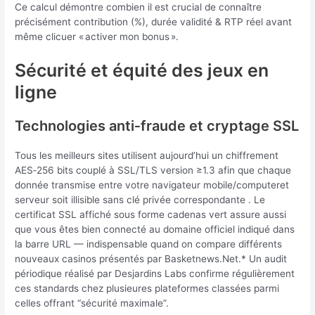
Ce calcul démontre combien il est crucial de connaître
précisément contribution (%), durée validité & RTP réel avant
même clicuer « activer mon bonus ».
Sécurité et équité des jeux en
ligne
Technologies anti‑fraude et cryptage SSL
Tous les meilleurs sites utilisent aujourd’hui un chiffrement
AES‑256 bits couplé à SSL/TLS version ≥1​.3 afin que chaque
donnée transmise entre votre navigateur mobile/computeret
serveur soit illisible sans clé privée correspondante . Le
certificat SSL affiché sous forme cadenas vert assure aussi
que vous êtes bien connecté au domaine officiel indiqué dans
la barre URL — indispensable quand on compare différents
nouveaux casinos présentés par Basketnews.Net.* Un audit
périodique réalisé par Desjardins Labs confirme régulièrement
ces standards chez plusieures plateformes classées parmi
celles offrant “sécurité maximale”.