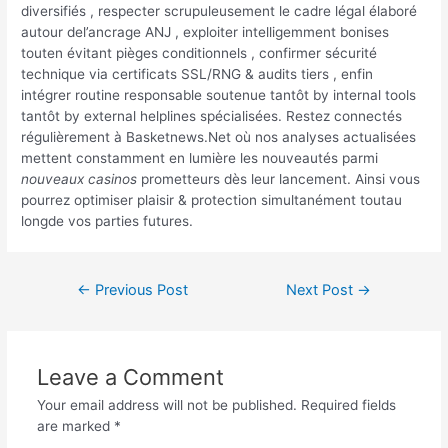
diversifiés , respecter scrupuleusement le cadre légal élaboré
autour del’ancrage ANJ , exploiter intelligemment boni­ses
touten évitant pièges conditionnels , confirmer sécurité
technique via certificats SSL/RNG & audits tiers , enfin
intégrer routine responsable soutenue tantôt by internal tools
tantôt by external helplines spécialisées​. Restez connectés
régulièrement à Basketnews.Net où nos analyses actualisées
mettent constamment ​en lumière ​les nouveautés parmi
nouveaux casinos
prometteurs dès leur lancement.​ Ainsi vous
pourrez optimiser plaisir & protection simultanément toutau
long​de vos parties futures.​
←
Previous Post
Next Post
→
Leave a Comment
Your email address will not be published.
Required fields
are marked
*